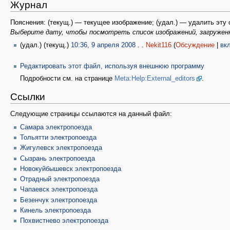
Журнал
Пояснения: (текущ.) — текущее изображение; (удал.) — удалить эту 
Выберите дату, чтобы посмотреть список изображений, загружен
(удал.) (текущ.)
10:36, 9 апреля 2008
. .
Nekit116
(
Обсуждение
|
вк
Редактировать этот файл, используя внешнюю программу
Подробности см. на странице
Meta:Help:External_editors
.
Ссылки
Следующие страницы ссылаются на данный файл:
Самара электропоезда
Тольятти электропоезда
Жигулевск электропоезда
Сызрань электропоезда
Новокуйбышевск электропоезда
Отрадный электропоезда
Чапаевск электропоезда
Безенчук электропоезда
Кинель электропоезда
Похвистнево электропоезда