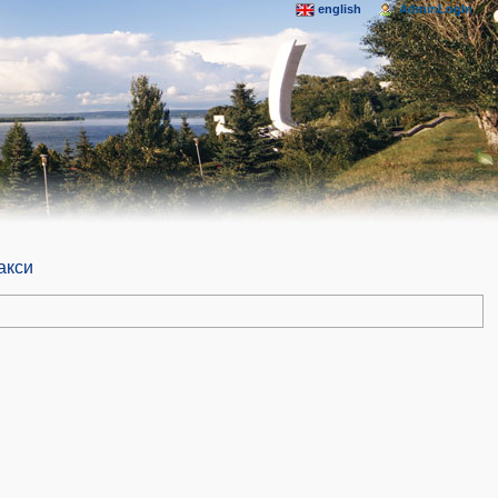
english
AdminLogIn
акси