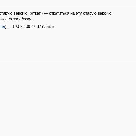
старую версию; (откат.) — откатиться на эту старую версию.
ных на эту дату.
.
лад
) . . 100 × 100 (9132 байта)