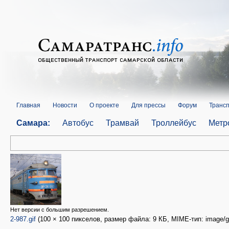
Главная
Новости
О проекте
Для прессы
Форум
Трансп
Самара:
Автобус
Трамвай
Троллейбус
Метр
Нет версии с большим разрешением.
2-987.gif
(100 × 100 пикселов, размер файла: 9 КБ, MIME-тип: image/gi