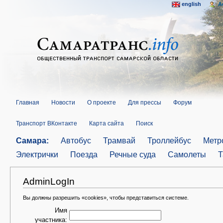
english
A
Главная
Новости
О проекте
Для прессы
Форум
Транспорт ВКонтакте
Карта сайта
Поиск
Самара:
Автобус
Трамвай
Троллейбус
Метр
Электрички
Поезда
Речные суда
Самолеты
Т
AdminLogIn
Вы должны разрешить «cookies», чтобы представиться системе.
Имя
участника: