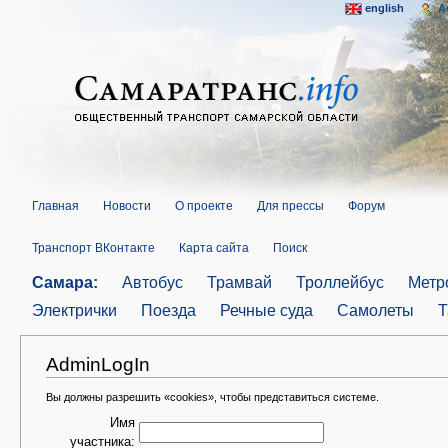
english
A
Главная
Новости
О проекте
Для прессы
Форум
Транспорт ВКонтакте
Карта сайта
Поиск
Самара:
Автобус
Трамвай
Троллейбус
Метр
Электрички
Поезда
Речные суда
Самолеты
Т
AdminLogIn
Вы должны разрешить «cookies», чтобы представиться системе.
Имя
участника: