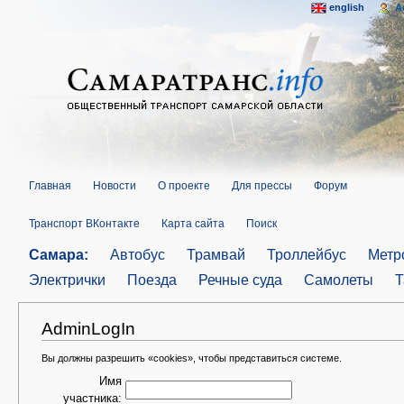
english
A
Главная
Новости
О проекте
Для прессы
Форум
Транспорт ВКонтакте
Карта сайта
Поиск
Самара:
Автобус
Трамвай
Троллейбус
Метр
Электрички
Поезда
Речные суда
Самолеты
Т
AdminLogIn
Вы должны разрешить «cookies», чтобы представиться системе.
Имя
участника: