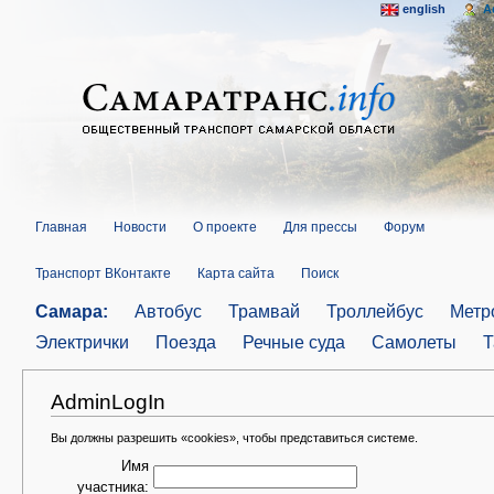
english
A
Главная
Новости
О проекте
Для прессы
Форум
Транспорт ВКонтакте
Карта сайта
Поиск
Самара:
Автобус
Трамвай
Троллейбус
Метр
Электрички
Поезда
Речные суда
Самолеты
Т
AdminLogIn
Вы должны разрешить «cookies», чтобы представиться системе.
Имя
участника: