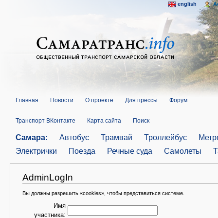
english
A
Главная
Новости
О проекте
Для прессы
Форум
Транспорт ВКонтакте
Карта сайта
Поиск
Самара:
Автобус
Трамвай
Троллейбус
Метр
Электрички
Поезда
Речные суда
Самолеты
Т
AdminLogIn
Вы должны разрешить «cookies», чтобы представиться системе.
Имя
участника: