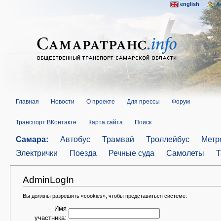
english
A
Главная
Новости
О проекте
Для прессы
Форум
Транспорт ВКонтакте
Карта сайта
Поиск
Самара:
Автобус
Трамвай
Троллейбус
Метр
Электрички
Поезда
Речные суда
Самолеты
Т
AdminLogIn
Вы должны разрешить «cookies», чтобы представиться системе.
Имя
участника: