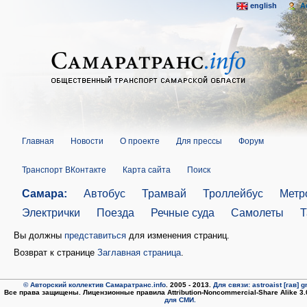
english
A
Главная
Новости
О проекте
Для прессы
Форум
Транспорт ВКонтакте
Карта сайта
Поиск
Самара:
Автобус
Трамвай
Троллейбус
Метр
Электрички
Поезда
Речные суда
Самолеты
Т
Вы должны
представиться
для изменения страниц.
Возврат к странице
Заглавная страница
.
© Авторский коллектив Самаратранс.info
. 2005 - 2013.
Для связи: astroaist [гав] 
Все права защищены. Лицензионные правила Attribution-Noncommercial-Share Alike 3
для СМИ.