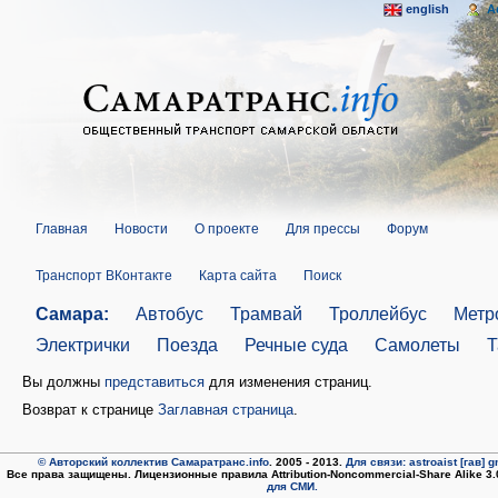
english
A
Главная
Новости
О проекте
Для прессы
Форум
Транспорт ВКонтакте
Карта сайта
Поиск
Самара:
Автобус
Трамвай
Троллейбус
Метр
Электрички
Поезда
Речные суда
Самолеты
Т
Вы должны
представиться
для изменения страниц.
Возврат к странице
Заглавная страница
.
© Авторский коллектив Самаратранс.info
. 2005 - 2013.
Для связи: astroaist [гав] 
Все права защищены. Лицензионные правила Attribution-Noncommercial-Share Alike 3
для СМИ.