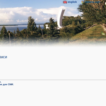
english
AdminLogIn
акси
m.
я для СМИ.