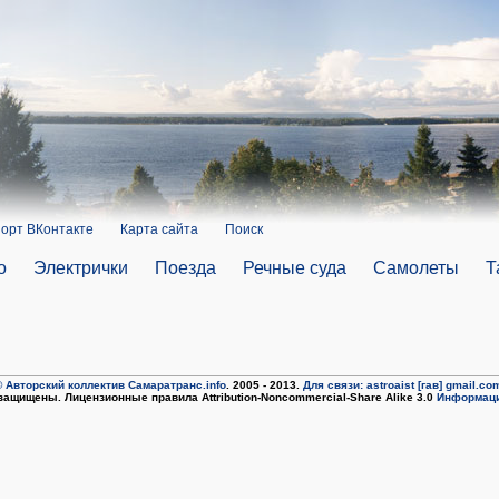
орт ВКонтакте
Карта сайта
Поиск
о
Электрички
Поезда
Речные суда
Самолеты
Т
 Авторский коллектив Самаратранс.info
. 2005 - 2013.
Для связи: astroaist [гав] gmail.co
защищены. Лицензионные правила Attribution-Noncommercial-Share Alike 3.0
Информаци