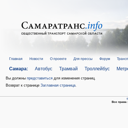
Главная
Новости
О проекте
Для прессы
Форум
Трансп
Самара:
Автобус
Трамвай
Троллейбус
Метр
Вы должны
представиться
для изменения страниц.
Возврат к странице
Заглавная страница
.
©
Все права 