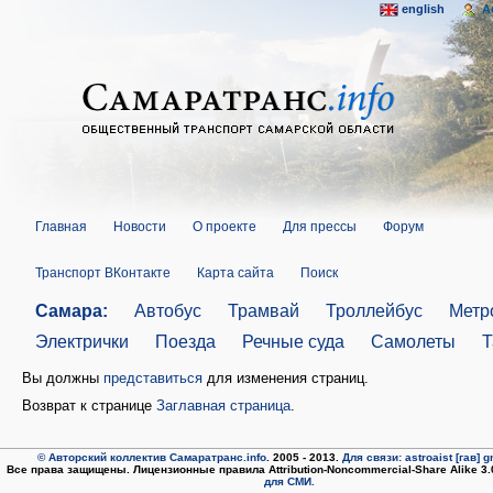
english
A
Главная
Новости
О проекте
Для прессы
Форум
Транспорт ВКонтакте
Карта сайта
Поиск
Самара:
Автобус
Трамвай
Троллейбус
Метр
Электрички
Поезда
Речные суда
Самолеты
Т
Вы должны
представиться
для изменения страниц.
Возврат к странице
Заглавная страница
.
© Авторский коллектив Самаратранс.info
. 2005 - 2013.
Для связи: astroaist [гав] 
Все права защищены. Лицензионные правила Attribution-Noncommercial-Share Alike 3
для СМИ.