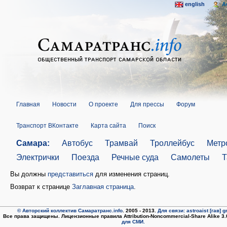
english
A
Главная
Новости
О проекте
Для прессы
Форум
Транспорт ВКонтакте
Карта сайта
Поиск
Самара:
Автобус
Трамвай
Троллейбус
Метр
Электрички
Поезда
Речные суда
Самолеты
Т
Вы должны
представиться
для изменения страниц.
Возврат к странице
Заглавная страница
.
© Авторский коллектив Самаратранс.info
. 2005 - 2013.
Для связи: astroaist [гав] 
Все права защищены. Лицензионные правила Attribution-Noncommercial-Share Alike 3
для СМИ.