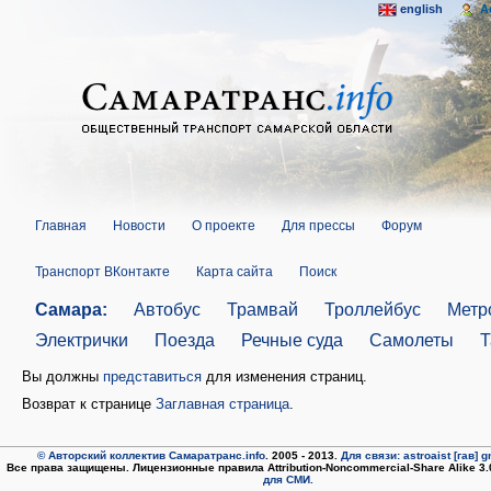
english
A
Главная
Новости
О проекте
Для прессы
Форум
Транспорт ВКонтакте
Карта сайта
Поиск
Самара:
Автобус
Трамвай
Троллейбус
Метр
Электрички
Поезда
Речные суда
Самолеты
Т
Вы должны
представиться
для изменения страниц.
Возврат к странице
Заглавная страница
.
© Авторский коллектив Самаратранс.info
. 2005 - 2013.
Для связи: astroaist [гав] 
Все права защищены. Лицензионные правила Attribution-Noncommercial-Share Alike 3
для СМИ.