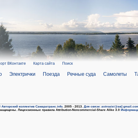
орт ВКонтакте
Карта сайта
Поиск
о
Электрички
Поезда
Речные суда
Самолеты
Т
 Авторский коллектив Самаратранс.info
. 2005 - 2013.
Для связи: astroaist [гав] gmail.co
защищены. Лицензионные правила Attribution-Noncommercial-Share Alike 3.0
Информаци