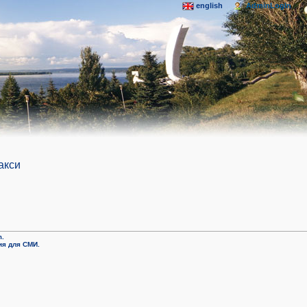
english
AdminLogIn
акси
m.
я для СМИ.