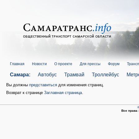
Главная
Новости
О проекте
Для прессы
Форум
Трансп
Самара:
Автобус
Трамвай
Троллейбус
Метр
Вы должны
представиться
для изменения страниц.
Возврат к странице
Заглавная страница
.
©
Все права 