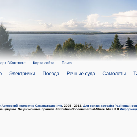
орт ВКонтакте
Карта сайта
Поиск
о
Электрички
Поезда
Речные суда
Самолеты
Т
 Авторский коллектив Самаратранс.info
. 2005 - 2013.
Для связи: astroaist [гав] gmail.co
защищены. Лицензионные правила Attribution-Noncommercial-Share Alike 3.0
Информаци