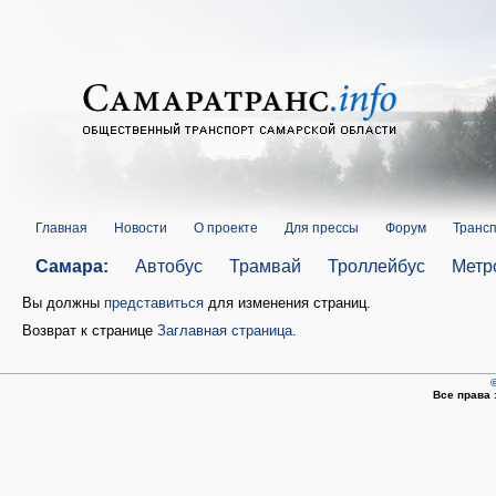
Главная
Новости
О проекте
Для прессы
Форум
Трансп
Самара:
Автобус
Трамвай
Троллейбус
Метр
Вы должны
представиться
для изменения страниц.
Возврат к странице
Заглавная страница
.
©
Все права 