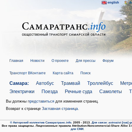
english
A
Главная
Новости
О проекте
Для прессы
Форум
Транспорт ВКонтакте
Карта сайта
Поиск
Самара:
Автобус
Трамвай
Троллейбус
Метр
Электрички
Поезда
Речные суда
Самолеты
Т
Вы должны
представиться
для изменения страниц.
Возврат к странице
Заглавная страница
.
© Авторский коллектив Самаратранс.info
. 2005 - 2013.
Для связи: astroaist [гав] 
Все права защищены. Лицензионные правила Attribution-Noncommercial-Share Alike 3
для СМИ.