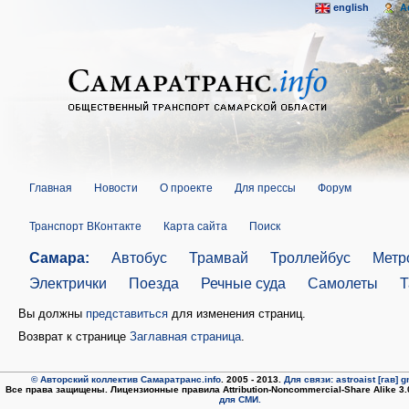
english
A
Главная
Новости
О проекте
Для прессы
Форум
Транспорт ВКонтакте
Карта сайта
Поиск
Самара:
Автобус
Трамвай
Троллейбус
Метр
Электрички
Поезда
Речные суда
Самолеты
Т
Вы должны
представиться
для изменения страниц.
Возврат к странице
Заглавная страница
.
© Авторский коллектив Самаратранс.info
. 2005 - 2013.
Для связи: astroaist [гав] 
Все права защищены. Лицензионные правила Attribution-Noncommercial-Share Alike 3
для СМИ.