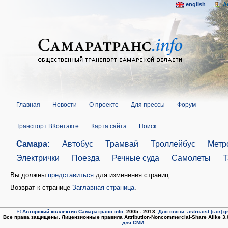
english
A
Главная
Новости
О проекте
Для прессы
Форум
Транспорт ВКонтакте
Карта сайта
Поиск
Самара:
Автобус
Трамвай
Троллейбус
Метр
Электрички
Поезда
Речные суда
Самолеты
Т
Вы должны
представиться
для изменения страниц.
Возврат к странице
Заглавная страница
.
© Авторский коллектив Самаратранс.info
. 2005 - 2013.
Для связи: astroaist [гав] 
Все права защищены. Лицензионные правила Attribution-Noncommercial-Share Alike 3
для СМИ.