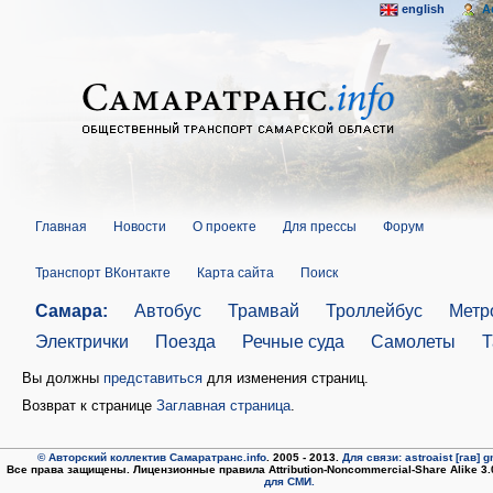
english
A
Главная
Новости
О проекте
Для прессы
Форум
Транспорт ВКонтакте
Карта сайта
Поиск
Самара:
Автобус
Трамвай
Троллейбус
Метр
Электрички
Поезда
Речные суда
Самолеты
Т
Вы должны
представиться
для изменения страниц.
Возврат к странице
Заглавная страница
.
© Авторский коллектив Самаратранс.info
. 2005 - 2013.
Для связи: astroaist [гав] 
Все права защищены. Лицензионные правила Attribution-Noncommercial-Share Alike 3
для СМИ.