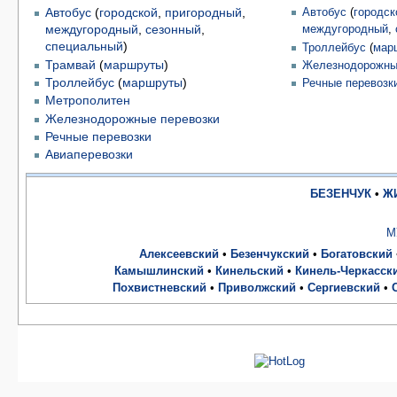
Автобус
(
городской
,
пригородный
,
Автобус
(
городск
междугородный
,
сезонный
,
междугородный
,
специальный
)
Троллейбус
(
мар
Трамвай
(
маршруты
)
Железнодорожны
Троллейбус
(
маршруты
)
Речные перевозк
Метрополитен
Железнодорожные перевозки
Речные перевозки
Авиаперевозки
БЕЗЕНЧУК
•
Ж
М
Алексеевский
•
Безенчукский
•
Богатовский
Камышлинский
•
Кинельский
•
Кинель-Черкасск
Похвистневский
•
Приволжский
•
Сергиевский
•