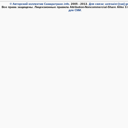
© Авторский коллектив Самаратранс.info
. 2005 - 2013.
Для связи: astroaist [гав] 
Все права защищены. Лицензионные правила Attribution-Noncommercial-Share Alike 3
для СМИ.