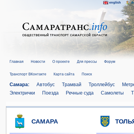
english
A
Главная
Новости
О проекте
Для прессы
Форум
Транспорт ВКонтакте
Карта сайта
Поиск
Самара:
Автобус
Трамвай
Троллейбус
Метр
Электрички
Поезда
Речные суда
Самолеты
Т
САМАРА
ТОЛЬ