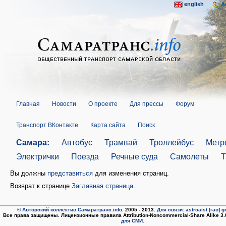
english
A
Главная
Новости
О проекте
Для прессы
Форум
Транспорт ВКонтакте
Карта сайта
Поиск
Самара:
Автобус
Трамвай
Троллейбус
Метр
Электрички
Поезда
Речные суда
Самолеты
Т
Вы должны
представиться
для изменения страниц.
Возврат к странице
Заглавная страница
.
© Авторский коллектив Самаратранс.info
. 2005 - 2013.
Для связи: astroaist [гав] 
Все права защищены. Лицензионные правила Attribution-Noncommercial-Share Alike 3
для СМИ.