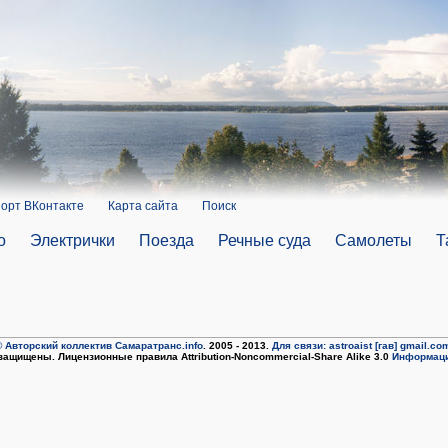
орт ВКонтакте
Карта сайта
Поиск
о
Электрички
Поезда
Речные суда
Самолеты
Т
 Авторский коллектив Самаратранс.info
. 2005 - 2013.
Для связи: astroaist [гав] gmail.co
защищены. Лицензионные правила Attribution-Noncommercial-Share Alike 3.0
Информаци