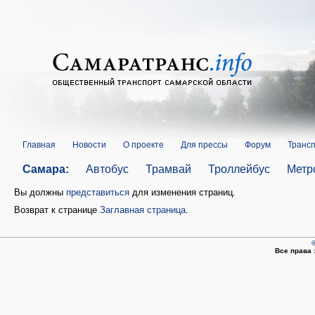
Главная
Новости
О проекте
Для прессы
Форум
Трансп
Самара:
Автобус
Трамвай
Троллейбус
Метр
Вы должны
представиться
для изменения страниц.
Возврат к странице
Заглавная страница
.
©
Все права 