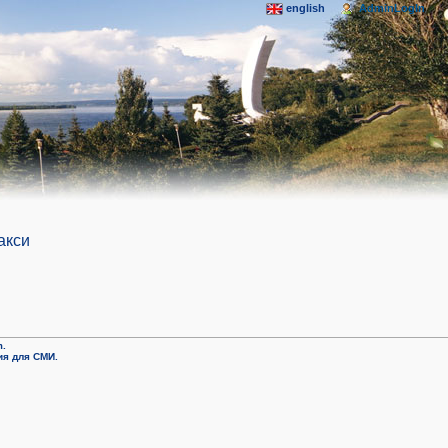
english
AdminLogIn
акси
m.
я для СМИ.