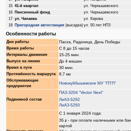
15
41-й квартал
ул. Чернышевского
16
Пенсионный фонд
ул. Чернышевского
17
ул. Чапаева
ул. Кирова
18
Пригородная автостанция
(высадка)
ул. 50 лет НПЗ
Особенности работы
Пасха, Радоница, День Победы
Дни работы
С 8 до 15 часов
Время работы
15-25 мин.
Интервалы движения
До 4 машин
Выпуск на линию
30 мин.
Время в пути
8,7 км
Протяжённость маршрута
Обслуживающие
Новокуйбышевское МУ "ПТП"
предприятия
ПАЗ-3204 "Vector Next"
ЛиАЗ-5292
Подвижной состав
ЛиАЗ-5293
С 1 января 2024 года:
35
- при оплате наличными или ба
картой