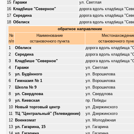
15
Гаражи
ул. Светлая
16
Кладбише "Северное"
дорога вдоль кладбища "Сев
17
Середина
дорога вдоль кладбища "Сев
18
Обелиск
дорога вдоль кладбища "Сев
обратное направление
№
Наименование
Местонахождени
п/п
остановочного пункта
остановочного пун
1
Обелиск
дорога вдоль кладбища "
2
Середина
дорога вдоль кладбища "
3
Кладбише "Северное"
дорога вдоль кладбища "
4
Гаражи
ул. Светлая
5
ул. Будённого
ул. Ворошилова
6
Гимназия № 1
ул. Ворошилова
7
Школа № 9
ул. Ворошилова
8
ул. Свердлова
ул. Свердлова
9
ул. Киевская
пр. Победы
10
Новый торговый центр
ул. Дзержинского
11
ТЦ "Центральный" (Телевидение)
ул. Дзержинского
12
Военкомат
ул. Молодёжная
13
ул. Гагарина, 15
ул. Гагарина
14
ул. Гагарина
ул. Гагарина