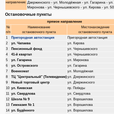
Дзержинского - ул. Молодёжная - ул. Гагарина - ул.
направление:
Миронова - ул. Чернышевского - ул. Кирова - ул. 5
Остановочные пункты
прямое направление
№
Наименование
Местонахождение
п/п
остановочного пункта
остановочного пункта
1
Пригородная автостанция
Пригородная автостанция
2
ул. Чапаева
ул. Кирова
3
Пенсионный фонд
ул. Чернышевского
4
41-й квартал
ул. Чернышевского
5
ул. Гагарина
ул. Миронова
6
ул. Островского
ул. Гагарина
7
Военкомат
ул. Молодёжная
8
ТЦ "Центральный" (Телевидение)
ул. Дзержинского
9
Новый торговый центр
ул. Дзержинского
10
ул. Киевская
пр. Победы
11
ул. Свердлова
ул. Свердлова
12
Школа № 9
ул. Ворошилова
13
Гимназия № 1
ул. Ворошилова
14
ул. Будённого
ул. Ворошилова