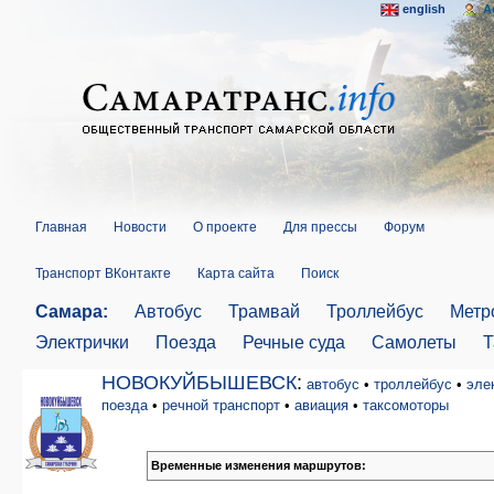
english
A
Главная
Новости
О проекте
Для прессы
Форум
Транспорт ВКонтакте
Карта сайта
Поиск
Самара:
Автобус
Трамвай
Троллейбус
Метр
Электрички
Поезда
Речные суда
Самолеты
Т
НОВОКУЙБЫШЕВСК
:
автобус
•
троллейбус
•
эле
поезда
•
речной транспорт
•
авиация
•
таксомоторы
Временные изменения маршрутов: