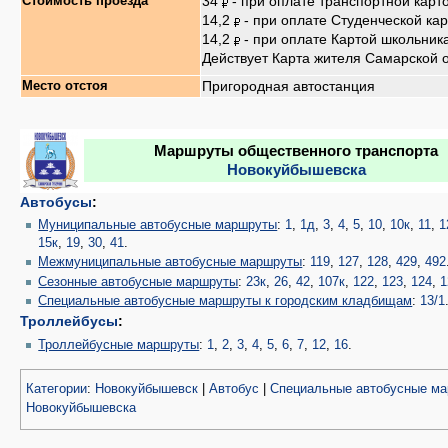
34
- при оплате транспортной карт
Стоимость проезда
14,2
- при оплате Студенческой ка
14,2
- при оплате Картой школьник
Действует Карта жителя Самарской 
Пригородная автостанция
Место отстоя
Маршруты общественного транспорта
Новокуйбышевска
Автобусы
:
Муниципальные автобусные маршруты
:
1
,
1д
,
3
,
4
,
5
,
10
,
10к
,
11
,
1
15к
,
19
,
30
,
41
.
Межмуниципальные автобусные маршруты
:
119
,
127
,
128
,
429
,
492
Сезонные автобусные маршруты
:
23к
,
26
,
42
,
107к
,
122
,
123
,
124
,
1
Специальные автобусные маршруты к городским кладбищам
:
13/1
Троллейбусы
:
Троллейбусные маршруты
:
1
,
2
,
3
,
4
,
5
,
6
,
7
,
12
,
16
.
Категории
:
Новокуйбышевск
|
Автобус
|
Специальные автобусные м
Новокуйбышевска