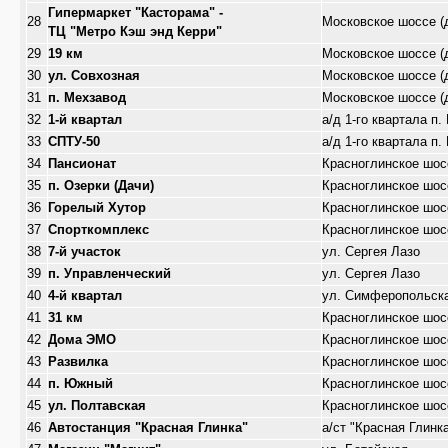
Гипермаркет "Касторама" -
28
Московское шоссе (
ТЦ "Метро Кэш энд Керри"
29
19 км
Московское шоссе (
30
ул. Совхозная
Московское шоссе (
31
п. Мехзавод
Московское шоссе (
32
1-й квартал
а/д 1-го квартала п
33
СПТУ-50
а/д 1-го квартала п
34
Пансионат
Красноглинское шос
35
п. Озерки (Дачи)
Красноглинское шос
36
Горелый Хутор
Красноглинское шос
37
Спорткомплекс
Красноглинское шос
38
7-й участок
ул. Сергея Лазо
39
п. Управленческий
ул. Сергея Лазо
40
4-й квартал
ул. Симферопольск
41
31 км
Красноглинское шос
42
Дома ЭМО
Красноглинское шос
43
Развилка
Красноглинское шос
44
п. Южный
Красноглинское шос
45
ул. Полтавская
Красноглинское шос
46
Автостанция "Красная Глинка"
а/ст "Красная Глинк