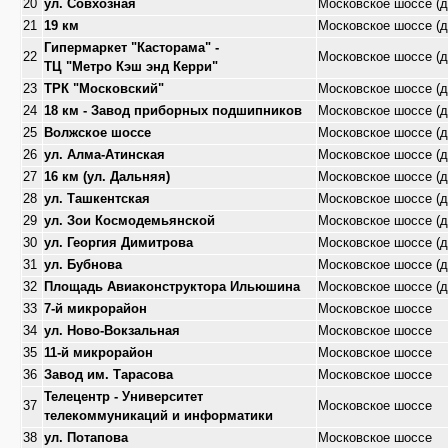
20
ул. Совхозная
Московское шоссе (д
21
19 км
Московское шоссе (д
Гипермаркет "Касторама" -
22
Московское шоссе (д
ТЦ "Метро Кэш энд Керри"
23
ТРК "Московский"
Московское шоссе (д
24
18 км - Завод приборных подшипников
Московское шоссе (д
25
Волжское шоссе
Московское шоссе (д
26
ул. Алма-Атинская
Московское шоссе (д
27
16 км (ул. Дальняя)
Московское шоссе (д
28
ул. Ташкентская
Московское шоссе (д
29
ул. Зои Космодемьянской
Московское шоссе (д
30
ул. Георгия Димитрова
Московское шоссе (д
31
ул. Бубнова
Московское шоссе (д
32
Площадь Авиаконструктора Ильюшина
Московское шоссе (д
33
7-й микрорайон
Московское шоссе
34
ул. Ново-Вокзальная
Московское шоссе
35
11-й микрорайон
Московское шоссе
36
Завод им. Тарасова
Московское шоссе
Телецентр - Университет
37
Московское шоссе
телекоммуникаций и информатики
38
ул. Потапова
Московское шоссе