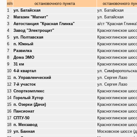
п/п
остановочного пункта
остановочного пу
1
ул. Батайская
ул. Батайская
2
Магазин "Магнит"
ул. Батайская
3
Автостанция "Красная Глинка"
а/ст "Красная Глинка
4
Завод "Электрощит"
Красноглинское шос
5
ул. Полтавская
Красноглинское шос
6
п. Южный
Красноглинское шос
7
Развилка
Красноглинское шос
8
Дома ЭМО
Красноглинское шос
9
31 км
Красноглинское шос
10
4-й квартал
ул. Симферопольска
11
п. Управленческий
ул. Сергея Лазо
12
7-й участок
ул. Сергея Лазо
13
Спорткомплекс
Красноглинское шос
14
Горелый Хутор
Красноглинское шос
15
п. Озерки (Дачи)
Красноглинское шос
16
Пансионат
Красноглинское шос
17
СПТУ-50
Красноглинское шос
18
п. Мехзавод
Красноглинское шос
19
ул. Банная
Московское шоссе (д