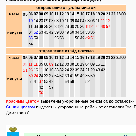
отправление от
ул. Батайской
05
часы
06
07
08
09
10
11
12
13
14
15
16
17
18
19
20
21
22
23
00
10
14
23
09
03
03
10
11
09
04
04
03
06
11
11
12
11
38
39
25
20
23
24
28
30
20
20
18
21
41
40
57
минуты
34
52
53
43
42
39
38
49
50
34
34
33
36
35
59
55
53
50
49
49
51
54
отправление от
ж/д вокзала
05
часы
06
07
08
09
10
11
12
13
14
15
16
17
18
19
20
21
22
23
00
28
11
11
05
00
09
12
12
08
08
18
19
04
09
15
11
51
26
16
11
16
10
33
32
24
22
39
34
21
29
43
42
50
24
24
32
27
54
52
39
41
59
49
35
50
минуты
51
41
37
53
42
54
58
52
42
57
56
Красным цветом
выделены укороченные рейсы от/до остановки "
Синим цветом
выделены укороченные рейсы от остановки "ул. 
Димитрова".