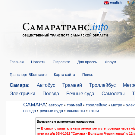
english
A
Главная
Новости
О проекте
Для прессы
Форум
Транспорт ВКонтакте
Карта сайта
Поиск
Самара:
Автобус
Трамвай
Троллейбус
Метр
Электрички
Поезда
Речные суда
Самолеты
Т
САМАРА
:
автобус
•
трамвай
•
троллейбус
•
метро
•
элек
поезда
•
речные суда
•
самолеты
•
такси
Временные изменения маршрутов:
—
В связи с капитальным ремонтом путепровода через ж/
пути на а/д 36Н-1022 "Самара - Большая Черниговка" с 12 