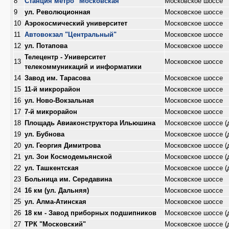
8
Станция метро "Московская"
Московское шоссе
9
ул. Революционная
Московское шоссе
10
Аэрокосмический университет
Московское шоссе
11
Автовокзал "Центральный"
Московское шоссе
12
ул. Потапова
Московское шоссе
Телецентр - Университет
13
Московское шоссе
телекоммуникаций и информатики
14
Завод им. Тарасова
Московское шоссе
15
11-й микрорайон
Московское шоссе
16
ул. Ново-Вокзальная
Московское шоссе
17
7-й микрорайон
Московское шоссе
18
Площадь Авиаконструктора Ильюшина
Московское шоссе (
19
ул. Бубнова
Московское шоссе (
20
ул. Георгия Димитрова
Московское шоссе (
21
ул. Зои Космодемьянской
Московское шоссе (
22
ул. Ташкентская
Московское шоссе (
23
Больница им. Середавина
Московское шоссе
24
16 км (ул. Дальняя)
Московское шоссе
25
ул. Алма-Атинская
Московское шоссе
26
18 км - Завод приборных подшипников
Московское шоссе (
27
ТРК "Московский"
Московское шоссе (