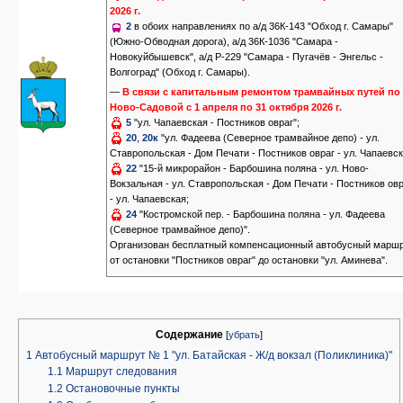
2026 г.
2
в обоих направлениях по а/д 36К-143 "Обход г. Самары"
(Южно-Обводная дорога), а/д 36К-1036 "Самара -
Новокуйбышевск", а/д Р-229 "Самара - Пугачёв - Энгельс -
Волгоград" (Обход г. Самары).
—
В связи с капитальным ремонтом трамвайных путей по 
Ново-Садовой с 1 апреля по 31 октября 2026 г.
5
"ул. Чапаевская - Постников овраг";
20
,
20к
"ул. Фадеева (Северное трамвайное депо) - ул.
Ставропольская - Дом Печати - Постников овраг - ул. Чапаевск
22
"15-й микрорайон - Барбошина поляна - ул. Ново-
Вокзальная - ул. Ставропольская - Дом Печати - Постников ов
- ул. Чапаевская;
24
"Костромской пер. - Барбошина поляна - ул. Фадеева
(Северное трамвайное депо)".
Организован бесплатный компенсационный автобусный марш
от остановки "Постников овраг" до остановки "ул. Аминева".
Содержание
[
убрать
]
1
Автобусный маршрут № 1 "ул. Батайская - Ж/д вокзал (Поликлиника)"
1.1
Маршрут следования
1.2
Остановочные пункты