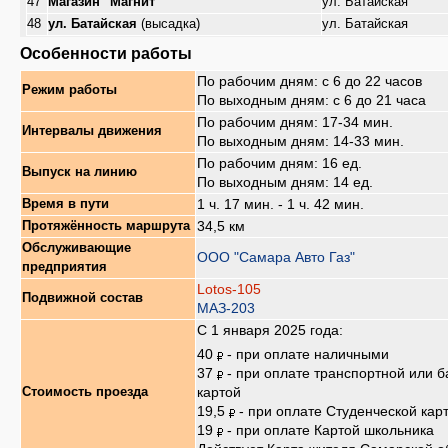
47
Магазин "Магнит"
ул. Батайская
48
ул. Батайская
(высадка)
ул. Батайская
Особенности работы
По рабочим дням: с 6 до 22 часов
Режим работы
По выходным дням: с 6 до 21 часа
По рабочим дням: 17-34 мин.
Интервалы движения
По выходным дням: 14-33 мин.
По рабочим дням: 16 ед.
Выпуск на линию
По выходным дням: 14 ед.
1 ч. 17 мин. - 1 ч. 42 мин.
Время в пути
34,5 км
Протяжённость маршрута
Обслуживающие
ООО "Самара Авто Газ"
предприятия
Lotos-105
Подвижной состав
МАЗ-203
С 1 января 2025 года:
40
- при оплате наличными
37
- при оплате транспортной или б
картой
Стоимость проезда
19,5
- при оплате Студенческой кар
19
- при оплате Картой школьника