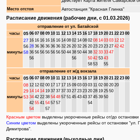
Действует Карта жителя Самарской о
Автостанция "Красная Глинка"
Место отстоя
Расписание движения (рабочие дни, с 01.03.2026)
отправление от
ул. Батайской
05
часы
06
07
08
09
10
11
12
13
14
15
16
17
18
19
20
21
22
23
00
27
16
16
16
16
16
16
14
08
02
14
08
02
08
14
03
03
12
12
56
28
36
36
36
36
36
32
26
20
32
26
20
23
23
23
27
42
42
58
минуты
36
56
56
56
56
56
50
44
38
50
44
38
32
33
33
47
56
56
50
42
53
43
58
53
55
отправление от
ж/д вокзала
05
часы
06
07
08
09
10
11
12
13
14
15
16
17
18
19
20
21
22
23
00
08
12
12
02
00
17
17
17
15
09
03
03
03
11
02
00
20
20
29
14
14
14
19
37
37
37
33
27
23
23
20
28
19
25
50
53
минуты
34
42
22
38
54
48
57
51
45
43
43
37
45
39
50
42
55
41
54
57
57
54
54
57
Красным цветом
выделены укороченные рейсы от/до остановки "
Синим цветом
выделены укороченные рейсы от остановки "ул. 
Димитрова".
Расписание движения (выходные дни)