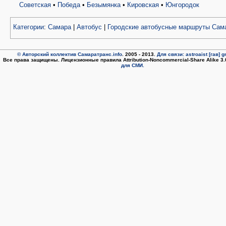
Советская
•
Победа
•
Безымянка
•
Кировская
•
Юнгородок
Категории
:
Самара
|
Автобус
|
Городские автобусные маршруты Сам
© Авторский коллектив Самаратранс.info
. 2005 - 2013.
Для связи: astroaist [гав] 
Все права защищены. Лицензионные правила Attribution-Noncommercial-Share Alike 3
для СМИ.