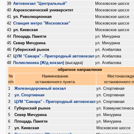
39
Автовокзал "Центральный"
Московское шоссе
40
Аэрокосмический университет
Московское шоссе
41
ул. Революционная
Московское шоссе
42
Станция метро "Московская"
Московское шоссе
43
ул. Киевская
Московское шоссе
44
Площадь Памяти
ул. Мичурина
45
Сквер Мичурина
ул. Мичурина
46
Губернский рынок
ул. Агибалова
47
ЦУМ "Самара" - Пригородный автовокзал
ул. Агибалова
48
Поликлиника (Ж/д вокзал)
(высадка)
ул. Агибалова
обратное направление
№
Наименование
Местонахожде
п/п
остановочного пункта
остановочного п
1
Железнодорожный вокзал
ул. Спортивная
2
ул. Спортивная
ул. Спортивная
3
ЦУМ "Самара" - Пригородный автовокзал
ул. Спортивная
4
Губернский рынок
ул. Коммунистическ
5
Сквер Мичурина
ул. Мичурина
6
Площадь Памяти
ул. Мичурина
7
ул. Киевская
Московское шоссе