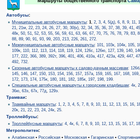
Маршруты общественного транспорта
Сама
Автобусы
:
Муниципальные автобусные маршруты
:
1
,
2
,
3
,
4
,
5(д)
,
6
,
8
,
9
,
11
,
21
,
21м
,
22
,
23
,
24
,
26
,
27
,
30
,
30(к)
,
32
,
34
,
35
,
36
,
37
,
38
,
39
,
41
,
4
48к
,
50
,
51
,
52
,
53
,
55
,
56
,
59
,
61
,
63
,
66
,
67
,
70
,
75
,
76
,
78
,
79
,
83
,
8
88
,
89
,
90
,
91
,
93
,
99
,
203
,
213
,
226
,
261
,
272
.
Межмуниципальные автобусные маршруты
:
101
,
103к
,
104к
,
105
,
1
109к
,
110
,
112
,
113
,
114
,
118
,
119
,
124
,
126с
,
126ю
,
127
,
139
,
140
,
14
177
,
222
,
366
,
389
,
392т
,
396
,
401
,
406
,
410а
,
417
,
423а
,
429
,
447
,
4
492
,
732
.
Сезонные автобусные маршруты к садово-дачным массивам
:
126б
145
,
146
,
147
,
150
,
153
,
154
,
156
,
157
,
157а
,
159
,
165
,
167
,
168
,
169
172
,
173
,
174
,
175к
,
180
,
181
,
182
,
185к
,
197
,
198
,
199
.
Специальные автобусные маршруты к городским кладбищам
:
4к
,
2
36ю
,
63э
,
67к
,
77д
,
129э
.
Трамваи
:
Трамвайные маршруты
:
1
,
2
,
3
,
4
,
5
,
7
,
8
,
9
,
10
,
11
,
12
,
13
,
15
,
16
,
1
20к
,
21
,
22
,
23
,
24
,
24к
,
25
.
Троллейбусы
:
Троллейбусные маршруты
:
4
,
4к
,
6
,
7
,
8
,
9
,
10
,
12
,
13
,
15
,
16
,
17
,
1
Метрополитен
:
Алабинская
•
Российская
•
Московская
•
Гагаринская
•
Спортивна