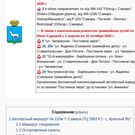
2026 г.
2
в обоих направлениях по а/д 36К-143 "Обход г. Самары"
(Южно-Обводная дорога), а/д 36К-1036 "Самара -
Новокуйбышевск", а/д Р-229 "Самара - Пугачёв - Энгельс -
Волгоград" (Обход г. Самары).
—
В связи с капитальным ремонтом трамвайных путей по 
Ново-Садовой с 1 апреля по 31 октября 2026 г.
5
"ул. Чапаевская - Постников овраг";
20
,
20к
"ул. Фадеева (Северное трамвайное депо) - ул.
Ставропольская - Дом Печати - Постников овраг - ул. Чапаевск
22
"15-й микрорайон - Барбошина поляна - ул. Ново-
Вокзальная - ул. Ставропольская - Дом Печати - Постников ов
- ул. Чапаевская;
24
"Костромской пер. - Барбошина поляна - ул. Фадеева
(Северное трамвайное депо)".
Организован бесплатный компенсационный автобусный марш
от остановки "Постников овраг" до остановки "ул. Аминева".
Содержание
[
убрать
]
1
Автобусный маршрут № 110м "г. Самара (ТЦ "МЕГА") - с. Красный Яр"
1.1
Маршрут следования
1.2
Остановочные пункты