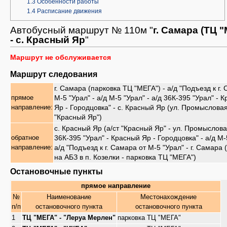
1.3
Особенности работы
1.4
Расписание движения
Автобусный маршрут № 110м "
г. Самара (ТЦ 
- с. Красный Яр
"
Маршрут не обслуживается
Маршрут следования
г. Самара (парковка ТЦ "МЕГА") - а/д "Подъезд к г.
М-5 "Урал" - а/д М-5 "Урал" - а/д 36К-395 "Урал" - 
прямое
Яр - Городцовка" - с. Красный Яр (ул. Промысловая 
направление:
"Красный Яр")
с. Красный Яр (а/ст "Красный Яр" - ул. Промысловая
36К-395 "Урал" - Красный Яр - Городцовка" - а/д М-
обратное
а/д "Подъезд к г. Самара от М-5 "Урал" - г. Самара 
направление:
на АБЗ в п. Козелки - парковка ТЦ "МЕГА")
Остановочные пункты
прямое направление
№
Наименование
Местонахождение
п/п
остановочного пункта
остановочного пункта
1
ТЦ "МЕГА" - "Леруа Мерлен"
парковка ТЦ "МЕГА"