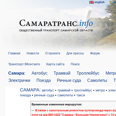
english
A
Главная
Новости
О проекте
Для прессы
Форум
Транспорт ВКонтакте
Карта сайта
Поиск
Самара:
Автобус
Трамвай
Троллейбус
Метр
Электрички
Поезда
Речные суда
Самолеты
Т
САМАРА
:
автобус
•
трамвай
•
троллейбус
•
метро
•
элек
поезда
•
речные суда
•
самолеты
•
такси
Временные изменения маршрутов:
—
В связи с капитальным ремонтом путепровода через ж/
пути на а/д 36Н-1022 "Самара - Большая Черниговка" с 12 