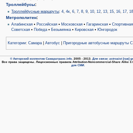
Троллейбусы
:
Троллейбусные маршруты
:
4
,
4к
,
6
,
7
,
8
,
9
,
10
,
12
,
13
,
15
,
16
,
17
,
1
Метрополитен
:
Алабинская
•
Российская
•
Московская
•
Гагаринская
•
Спортивна
Советская
•
Победа
•
Безымянка
•
Кировская
•
Юнгородок
Категории
:
Самара
|
Автобус
|
Пригородные автобусные маршруты 
© Авторский коллектив Самаратранс.info
. 2005 - 2013.
Для связи: astroaist [гав] 
Все права защищены. Лицензионные правила Attribution-Noncommercial-Share Alike 3
для СМИ.