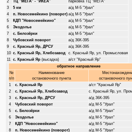
2
ТЦ "МЕГА" - "ИКЕА"
парковка ТЦ "МЕГА"
3
5 км
а/д М-5 "Урал"
4
п. Новосемейкино (поворот)
а/д М-5 "Урал"
5
КДП "Новосемейкино"
а/д М-5 "Урал"
6
Экодолье
а/д М-5 "Урал"
7
с. Белозёрки
а/д М-5 "Урал"
8
Чубовский поворот
а/д 36К-395
9
с. Красный Яр, ДРСУ
а/д 36К-395
10
с. Красный Яр, Хлебозавод
с. Красный Яр, ул. Промысловая
11
с. Красный Яр
(высадка)
а/ст "Красный Яр"
обратное направление
№
Наименование
Местонахожден
п/п
остановочного пункта
остановочного пу
1
с. Красный Яр
а/ст "Красный Яр"
2
с. Красный Яр, Хлебозавод
с. Красный Яр, ул. Пр
3
с. Красный Яр, ДРСУ
а/д 36К-395
4
Чубовский поворот
а/д М-5 "Урал"
5
с. Белозёрки
а/д М-5 "Урал"
6
Экодолье
а/д М-5 "Урал"
7
КДП "Новосемейкино"
а/д М-5 "Урал"
8
п. Новосемейкино (поворот)
а/д М-5 "Урал"