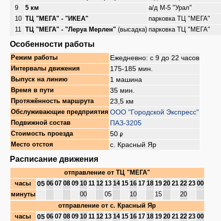
9
5 км
а/д М-5 "Урал"
10
ТЦ "МЕГА" - "ИКЕА"
парковка ТЦ "МЕГА"
11
ТЦ "МЕГА" - "Леруа Мерлен"
(высадка)
парковка ТЦ "МЕГА"
Особенности работы
Ежедневно: с 9 до 22 часов
Режим работы
175-185 мин.
Интервалы движения
1 машина
Выпуск на линию
35 мин.
Время в пути
23,5 км
Протяжённость маршрута
ООО "Городской Экспресс"
Обслуживающие предприятия
ПАЗ-3205
Подвижной состав
50
Стоимость проезда
с. Красный Яр
Место отстоя
Расписание движения
отправление от
ТЦ "МЕГА"
05
часы
06
07
08
09
10
11
12
13
14
15
16
17
18
19
20
21
22
23
00
минуты
00
05
10
15
20
отправление от
с. Красный Яр
05
часы
06
07
08
09
10
11
12
13
14
15
16
17
18
19
20
21
22
23
00