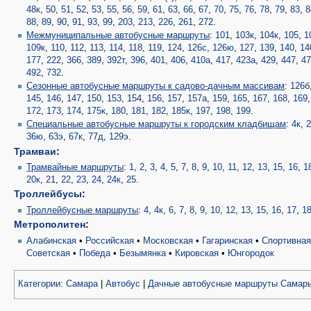
48к
,
50
,
51
,
52
,
53
,
55
,
56
,
59
,
61
,
63
,
66
,
67
,
70
,
75
,
76
,
78
,
79
,
83
,
8
88
,
89
,
90
,
91
,
93
,
99
,
203
,
213
,
226
,
261
,
272
.
Межмуниципальные автобусные маршруты
:
101
,
103к
,
104к
,
105
,
1
109к
,
110
,
112
,
113
,
114
,
118
,
119
,
124
,
126с
,
126ю
,
127
,
139
,
140
,
14
177
,
222
,
366
,
389
,
392т
,
396
,
401
,
406
,
410а
,
417
,
423а
,
429
,
447
,
4
492
,
732
.
Сезонные автобусные маршруты к садово-дачным массивам
:
126б
145
,
146
,
147
,
150
,
153
,
154
,
156
,
157
,
157а
,
159
,
165
,
167
,
168
,
169
172
,
173
,
174
,
175к
,
180
,
181
,
182
,
185к
,
197
,
198
,
199
.
Специальные автобусные маршруты к городским кладбищам
:
4к
,
2
36ю
,
63э
,
67к
,
77д
,
129э
.
Трамваи
:
Трамвайные маршруты
:
1
,
2
,
3
,
4
,
5
,
7
,
8
,
9
,
10
,
11
,
12
,
13
,
15
,
16
,
1
20к
,
21
,
22
,
23
,
24
,
24к
,
25
.
Троллейбусы
:
Троллейбусные маршруты
:
4
,
4к
,
6
,
7
,
8
,
9
,
10
,
12
,
13
,
15
,
16
,
17
,
1
Метрополитен
:
Алабинская
•
Российская
•
Московская
•
Гагаринская
•
Спортивна
Советская
•
Победа
•
Безымянка
•
Кировская
•
Юнгородок
Категории
:
Самара
|
Автобус
|
Дачные автобусные маршруты Самар