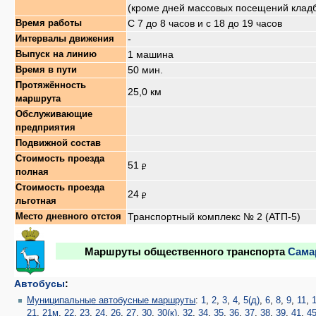
(кроме дней массовых посещений клад
С 7 до 8 часов и с 18 до 19 часов
Время работы
-
Интервалы движения
1 машина
Выпуск на линию
50 мин.
Время в пути
Протяжённость
25,0 км
маршрута
Обслуживающие
предприятия
Подвижной состав
Стоимость проезда
51
полная
Стоимость проезда
24
льготная
Транспортный комплекс № 2 (АТП-5)
Место дневного отстоя
Маршруты общественного транспорта
Сама
Автобусы
:
Муниципальные автобусные маршруты
:
1
,
2
,
3
,
4
,
5(д)
,
6
,
8
,
9
,
11
,
21
,
21м
,
22
,
23
,
24
,
26
,
27
,
30
,
30(к)
,
32
,
34
,
35
,
36
,
37
,
38
,
39
,
41
,
4