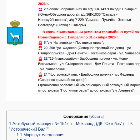
2026 г.
2
в обоих направлениях по а/д 36К-143 "Обход г. Самары"
(Южно-Обводная дорога), а/д 36К-1036 "Самара -
Новокуйбышевск", а/д Р-229 "Самара - Пугачёв - Энгельс -
Волгоград" (Обход г. Самары).
—
В связи с капитальным ремонтом трамвайных путей по 
Ново-Садовой с 1 апреля по 31 октября 2026 г.
5
"ул. Чапаевская - Постников овраг";
20
,
20к
"ул. Фадеева (Северное трамвайное депо) - ул.
Ставропольская - Дом Печати - Постников овраг - ул. Чапаевск
22
"15-й микрорайон - Барбошина поляна - ул. Ново-
Вокзальная - ул. Ставропольская - Дом Печати - Постников ов
- ул. Чапаевская;
24
"Костромской пер. - Барбошина поляна - ул. Фадеева
(Северное трамвайное депо)".
Организован бесплатный компенсационный автобусный марш
от остановки "Постников овраг" до остановки "ул. Аминева".
Содержание
[
убрать
]
1
Автобусный маршрут № 154к "п. Мехзавод (ДК "Октябрь") - ПК
"Исторический Вал""
1.1
Маршрут следования