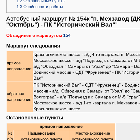
1.2
Остановочные пункты
1.3
Особенности работы
Автобусный маршрут № 154к "
п. Мехзавод (Д
"Октябрь") - ПК "Исторический Вал"
"
Объединён с маршрутом
154
Маршрут следования
Красноглинское шоссе - а/д 4-го квартала п. Мехза
Московское шоссе - а/д "Подъезд к г. Самара от М-5
прямое
а/д "Обводная г. Самары от "Урал" до "Самара - Во
направление:
Водинский массив - СДТ "Фрунзенец" - ПК "Истори
Вал"
ПК "Исторический Вал" - СДТ "Фрунзенец" - Водинс
массив - а/д "Обводная г. Самары от "Урал" до "Са
обратное
Волгоград" - а/д "Подъезд к г. Самара от М-5 "Урал"
направление:
Московское шоссе - а/д 1-го квартала п. Мехзавод -
Красноглинское шоссе
Остановочные пункты
прямое направление
№
Наименование
Местонахождение
п/п
остановочного пункта
остановочного пункта