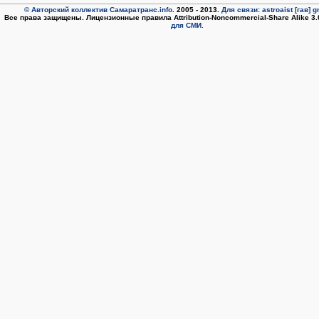
© Авторский коллектив Самаратранс.info
. 2005 - 2013.
Для связи: astroaist [гав] 
Все права защищены. Лицензионные правила Attribution-Noncommercial-Share Alike 3
для СМИ.