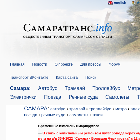
english
A
Главная
Новости
О проекте
Для прессы
Форум
Транспорт ВКонтакте
Карта сайта
Поиск
Самара:
Автобус
Трамвай
Троллейбус
Метр
Электрички
Поезда
Речные суда
Самолеты
Т
САМАРА
:
автобус
•
трамвай
•
троллейбус
•
метро
•
элек
поезда
•
речные суда
•
самолеты
•
такси
Временные изменения маршрутов:
—
В связи с капитальным ремонтом путепровода через ж/
пути на а/д 36Н-1022 "Самара - Большая Черниговка" с 12 