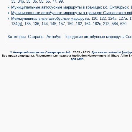
33
,
34р
,
35
,
36
,
55
,
65
,
77
,
99
.
Муниципальные автобусные маршруты в границах г.о. Октябрьск
:
Муниципальные автобусные маршруты в границах Сызранского ра
Межмуниципальные автобусные маршруты
:
116
,
122
,
124а
,
127а
,
1
134(д)
,
135
,
136
,
144
,
145
,
157
,
159
,
162
,
164
,
182к
,
212
,
584
,
620
.
Категории
:
Сызрань
|
Автобус
|
Городские автобусные маршруты Сы
© Авторский коллектив Самаратранс.info
. 2005 - 2013.
Для связи: astroaist [гав] 
Все права защищены. Лицензионные правила Attribution-Noncommercial-Share Alike 3
для СМИ.