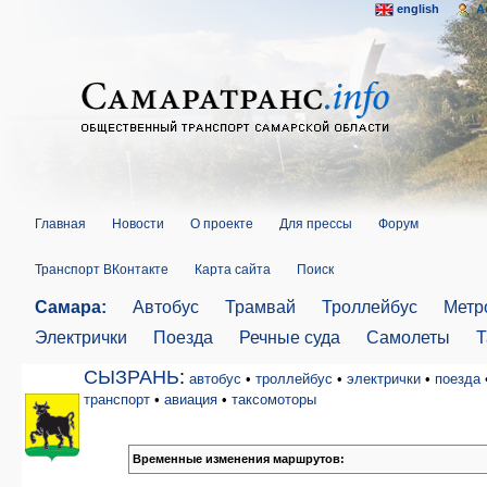
english
A
Главная
Новости
О проекте
Для прессы
Форум
Транспорт ВКонтакте
Карта сайта
Поиск
Самара:
Автобус
Трамвай
Троллейбус
Метр
Электрички
Поезда
Речные суда
Самолеты
Т
СЫЗРАНЬ
:
автобус
•
троллейбус
•
электрички
•
поезда
транспорт
•
авиация
•
таксомоторы
Временные изменения маршрутов: