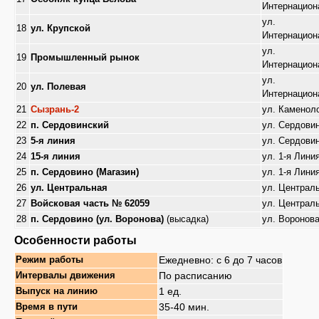
Интернацион
ул.
18
ул. Крупской
Интернацион
ул.
19
Промышленный рынок
Интернацион
ул.
20
ул. Полевая
Интернацион
21
Сызрань-2
ул. Каменол
22
п. Сердовинский
ул. Сердови
23
5-я линия
ул. Сердови
24
15-я линия
ул. 1-я Лини
25
п. Сердовино (Магазин)
ул. 1-я Лини
26
ул. Центральная
ул. Централ
27
Войсковая часть № 62059
ул. Централ
28
п. Сердовино (ул. Воронова)
(высадка)
ул. Воронов
Особенности работы
Ежедневно: с 6 до 7 часов
Режим работы
По расписанию
Интервалы движения
1 ед.
Выпуск на линию
35-40 мин.
Время в пути