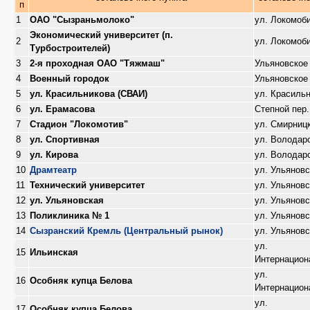
п
1
ОАО "Сызраньмолоко"
ул. Локомоб
Экономический университет (п.
2
ул. Локомоб
Турбостроителей)
3
2-я проходная ОАО "Тяжмаш"
Ульяновское
4
Военный городок
Ульяновское
5
ул. Красильникова (СВАИ)
ул. Красиль
6
ул. Ерамасова
Степной пер.
7
Стадион "Локомотив"
ул. Смирниц
8
ул. Спортивная
ул. Володар
9
ул. Кирова
ул. Володар
10
Драмтеатр
ул. Ульяновс
11
Технический университет
ул. Ульяновс
12
ул. Ульяновская
ул. Ульяновс
13
Поликлиника № 1
ул. Ульяновс
14
Сызранский Кремль (Центральный рынок)
ул. Ульяновс
ул.
15
Ильинская
Интернацион
ул.
16
Особняк купца Белова
Интернацион
ул.
17
Особняк купца Белова