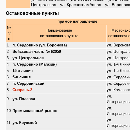
Центральная - ул. Краснознамённая - ул. Воронов
Остановочные пункты
прямое направление
№
Наименование
Местонах
п/
остановочного пункта
остановочно
п
1
п. Сердовино (ул. Воронова)
ул. Воронов
2
Войсковая часть № 62059
ул. Централ
3
ул. Центральная
ул. Централ
4
п. Сердовино (Магазин)
ул. 1-я Лини
5
15-я линия
ул. 1-я Лини
6
5-я линия
ул. Сердови
7
п. Сердовинский
ул. Сердови
8
Сызрань-2
ул. Каменол
ул.
9
ул. Полевая
Интернацион
ул.
10
Промышленный рынок
Интернацион
ул.
11
ул. Крупской
Интернацион