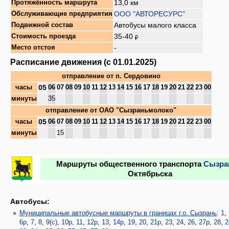
13,0 км
Протяжённость маршрута
ООО "АВТОРЕСУРС"
Обслуживающие предприятия
Автобусы малого класса
Подвижной состав
35-40
Стоимость проезда
-
Место отстоя
Расписание движения (с 01.01.2025)
отправление от
п. Сердовино
05
часы
06
07
08
09
10
11
12
13
14
15
16
17
18
19
20
21
22
23
00
минуты
35
отправление от
ОАО "Сызраньмолоко"
05
часы
06
07
08
09
10
11
12
13
14
15
16
17
18
19
20
21
22
23
00
минуты
15
Маршруты общественного транспорта
Сызра
Октябрьска
Автобусы:
Муниципальные автобусные маршруты в границах г.о. Сызрань
:
1
,
6р
,
7
,
8
,
9(с)
,
10р
,
11
,
12р
,
13
,
14р
,
19
,
20
,
21р
,
23
,
24
,
26
,
27р
,
28
,
2