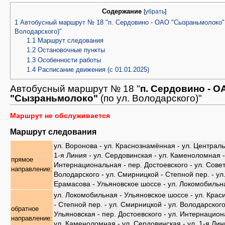
Содержание
[
убрать
]
1
Автобусный маршрут № 18 "п. Сердовино - ОАО "Сызраньмолоко" 
Володарского)"
1.1
Маршрут следования
1.2
Остановочные пункты
1.3
Особенности работы
1.4
Расписание движения (с 01.01.2025)
Автобусный маршрут № 18 "
п. Сердовино - О
"Сызраньмолоко"
(по ул. Володарского)"
Маршрут не обслуживается
Маршрут следования
ул. Воронова - ул. Краснознамённая - ул. Централь
1-я Линия - ул. Сердовинская - ул. Каменоломная -
прямое
Интернациональная - пер. Достоевского - ул. Совет
направление:
Володарского - ул. Смирницкой - Степной пер. - ул
Ерамасова - Ульяновское шоссе - ул. Локомобильн
ул. Локомобильная - Ульяновское шоссе - ул. Крас
- Степной пер. - ул. Смирницкой - ул. Володарского 
обратное
Ульяновская - пер. Достоевского - ул. Интернацион
направление:
ул. Каменоломная - ул. Сердовинская - ул. 1-я Лини