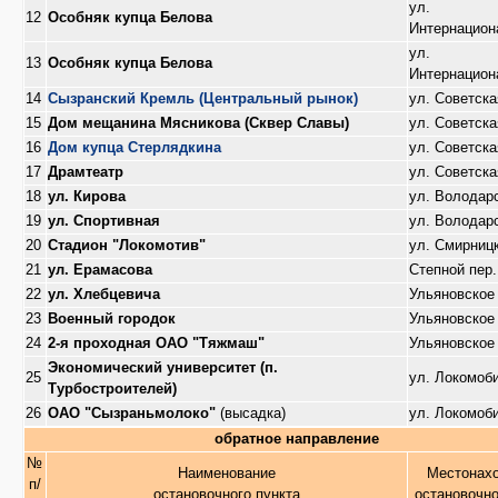
ул.
12
Особняк купца Белова
Интернацион
ул.
13
Особняк купца Белова
Интернацион
14
Сызранский Кремль (Центральный рынок)
ул. Советска
15
Дом мещанина Мясникова (Сквер Славы)
ул. Советска
16
Дом купца Стерлядкина
ул. Советска
17
Драмтеатр
ул. Советска
18
ул. Кирова
ул. Володар
19
ул. Спортивная
ул. Володар
20
Стадион "Локомотив"
ул. Смирниц
21
ул. Ерамасова
Степной пер.
22
ул. Хлебцевича
Ульяновское
23
Военный городок
Ульяновское
24
2-я проходная ОАО "Тяжмаш"
Ульяновское
Экономический университет (п.
25
ул. Локомоб
Турбостроителей)
26
ОАО "Сызраньмолоко"
(высадка)
ул. Локомоб
обратное направление
№
Наименование
Местонах
п/
остановочного пункта
остановочно