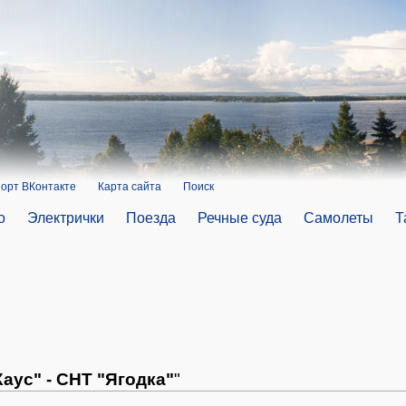
орт ВКонтакте
Карта сайта
Поиск
о
Электрички
Поезда
Речные суда
Самолеты
Т
аус" - СНТ "Ягодка"
"