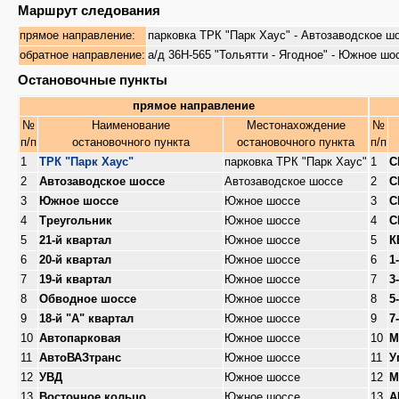
Маршрут следования
прямое направление:
парковка ТРК "Парк Хаус" - Автозаводское шо
обратное направление:
а/д 36Н-565 "Тольятти - Ягодное" - Южное шо
Остановочные пункты
прямое направление
№
Наименование
Местонахождение
№
п/п
остановочного пункта
остановочного пункта
п/п
1
ТРК "Парк Хаус"
парковка ТРК "Парк Хаус"
1
С
2
Автозаводское шоссе
Автозаводское шоссе
2
С
3
Южное шоссе
Южное шоссе
3
С
4
Треугольник
Южное шоссе
4
С
5
21-й квартал
Южное шоссе
5
К
6
20-й квартал
Южное шоссе
6
1
7
19-й квартал
Южное шоссе
7
3
8
Обводное шоссе
Южное шоссе
8
5
9
18-й "А" квартал
Южное шоссе
9
7
10
Автопарковая
Южное шоссе
10
М
11
АвтоВАЗтранс
Южное шоссе
11
У
12
УВД
Южное шоссе
12
М
13
Восточное кольцо
Южное шоссе
13
А