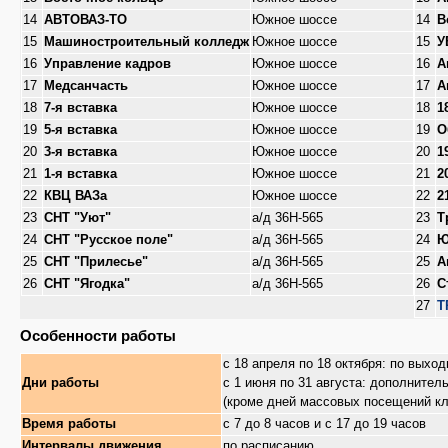
14
АВТОВАЗ-ТО
Южное шоссе
14
В
15
Машиностроительный колледж
Южное шоссе
15
У
16
Управление кадров
Южное шоссе
16
А
17
Медсанчасть
Южное шоссе
17
А
18
7-я вставка
Южное шоссе
18
1
19
5-я вставка
Южное шоссе
19
О
20
3-я вставка
Южное шоссе
20
1
21
1-я вставка
Южное шоссе
21
2
22
КВЦ ВАЗа
Южное шоссе
22
2
23
СНТ "Уют"
а/д 36Н-565
23
Т
24
СНТ "Русское поле"
а/д 36Н-565
24
Ю
25
СНТ "Прилесье"
а/д 36Н-565
25
А
26
СНТ "Ягодка"
а/д 36Н-565
26
С
27
Т
Особенности работы
с 18 апреля по 18 октября: по вых
Дни работы
с 1 июня по 31 августа: дополнител
(кроме дней массовых посещений к
Время работы
с 7 до 8 часов и с 17 до 19 часов
Интервалы движения
по расписанию