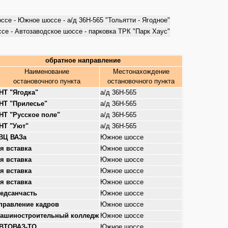
ссе - Южное шоссе - а/д 36Н-565 "Тольятти - Ягодное"
ссе - Автозаводское шоссе - парковка ТРК "Парк Хаус"
обратное направление
Наименование
Местонахождение
остановочного пункта
остановочного пункта
НТ "Ягодка"
а/д 36Н-565
НТ "Прилесье"
а/д 36Н-565
НТ "Русское поле"
а/д 36Н-565
НТ "Уют"
а/д 36Н-565
ВЦ ВАЗа
Южное шоссе
-я вставка
Южное шоссе
-я вставка
Южное шоссе
-я вставка
Южное шоссе
-я вставка
Южное шоссе
едсанчасть
Южное шоссе
правление кадров
Южное шоссе
ашиностроительный колледж
Южное шоссе
ВТОВАЗ-ТО
Южное шоссе