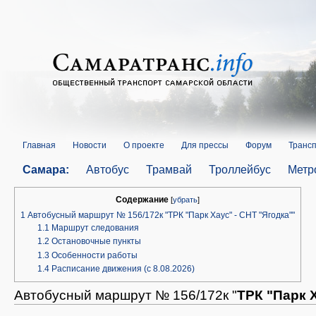
Главная
Новости
О проекте
Для прессы
Форум
Трансп
Самара:
Автобус
Трамвай
Троллейбус
Метр
Содержание
[
убрать
]
1
Автобусный маршрут № 156/172к "ТРК "Парк Хаус" - СНТ "Ягодка""
1.1
Маршрут следования
1.2
Остановочные пункты
1.3
Особенности работы
1.4
Расписание движения (с 8.08.2026)
Автобусный маршрут № 156/172к "
ТРК "Парк Х