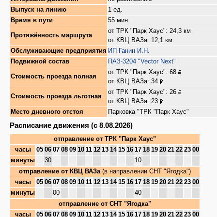
Выпуск на линию
1 ед.
Время в пути
55 мин.
от ТРК "Парк Хаус": 24,3 км
Протяжённость маршрута
от КВЦ ВАЗа: 12,1 км
Обслуживающие предприятия
ИП Ганин И.Н.
Подвижной состав
ПАЗ-3204 "Vector Next"
от ТРК "Парк Хаус": 68
Стоимость проезда полная
от КВЦ ВАЗа: 34
от ТРК "Парк Хаус": 26
Стоимость проезда льготная
от КВЦ ВАЗа: 23
Место дневного отстоя
Парковка "ТРК "Парк Хаус"
Расписание движения (с 8.08.2026)
отправление от
ТРК "Парк Хаус"
часы
05
06
07
08
09
10
11
12
13
14
15
16
17
18
19
20
21
22
23
00
минуты
30
10
отправление от
КВЦ ВАЗа
(в направлении СНТ "Ягодка")
часы
05
06
07
08
09
10
11
12
13
14
15
16
17
18
19
20
21
22
23
00
минуты
00
40
отправление от
СНТ "Ягодка"
часы
05
06
07
08
09
10
11
12
13
14
15
16
17
18
19
20
21
22
23
00