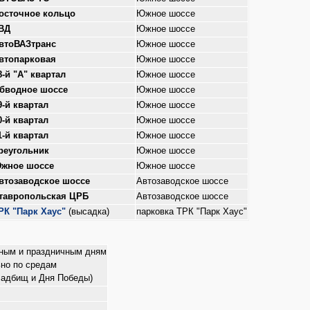
осточное кольцо
Южное шоссе
ВД
Южное шоссе
втоВАЗтранс
Южное шоссе
втопарковая
Южное шоссе
8-й "А" квартал
Южное шоссе
бводное шоссе
Южное шоссе
9-й квартал
Южное шоссе
0-й квартал
Южное шоссе
1-й квартал
Южное шоссе
реугольник
Южное шоссе
жное шоссе
Южное шоссе
втозаводское шоссе
Автозаводское шоссе
тавропольская ЦРБ
Автозаводское шоссе
РК "Парк Хаус"
(высадка)
парковка ТРК "Парк Хаус"
одным и праздничным дням
ьно по средам
ладбищ и Дня Победы)