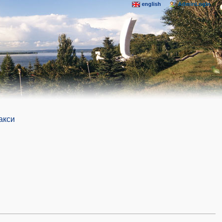
english
AdminLogIn
акси