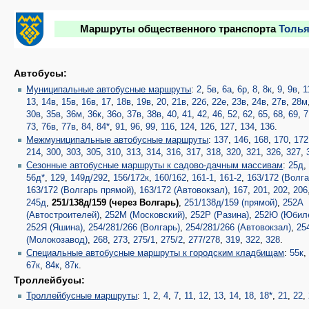
Маршруты общественного транспорта
Толья
Автобусы:
Муниципальные автобусные маршруты
:
2
,
5в
,
6а
,
6р
,
8
,
8к
,
9
,
9в
,
1
13
,
14в
,
15в
,
16в
,
17
,
18в
,
19в
,
20
,
21в
,
22б
,
22е
,
23в
,
24в
,
27в
,
28м
30в
,
35в
,
36м
,
36к
,
36о
,
37в
,
38в
,
40
,
41
,
42
,
46
,
52
,
62
,
65
,
68
,
69
,
7
73
,
76в
,
77в
,
84
,
84*
,
91
,
96
,
99
,
116
,
124
,
126
,
127
,
134
,
136
.
Межмуниципальные автобусные маршруты
:
137
,
146
,
168
,
170
,
172
214
,
300
,
303
,
305
,
310
,
313
,
314
,
316
,
317
,
318
,
320
,
321
,
326
,
327
,
Сезонные автобусные маршруты к садово-дачным массивам
:
25д
56д*
,
129
,
149д/292
,
156/172к
,
160/162
,
161-1
,
161-2
,
163/172 (Волга
163/172 (Волгарь прямой)
,
163/172 (Автовокзал)
,
167
,
201
,
202
,
206
245д
,
251/138д/159 (через Волгарь)
,
251/138д/159 (прямой)
,
252А
(Автостроителей)
,
252М (Московский)
,
252Р (Разина)
,
252Ю (Юбил
252Я (Яшина)
,
254/281/266 (Волгарь)
,
254/281/266 (Автовокзал)
,
25
(Молокозавод)
,
268
,
273
,
275/1
,
275/2
,
277/278
,
319
,
322
,
328
.
Специальные автобусные маршруты к городским кладбищам
:
55к
67к
,
84к
,
87к
.
Троллейбусы:
Троллейбусные маршруты
:
1
,
2
,
4
,
7
,
11
,
12
,
13
,
14
,
18
,
18*
,
21
,
22
,