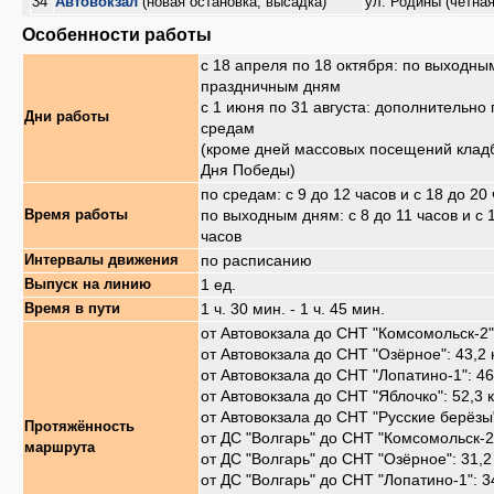
34
Автовокзал
(новая остановка, высадка)
ул. Родины (чётная
Особенности работы
с 18 апреля по 18 октября: по выходны
праздничным дням
с 1 июня по 31 августа: дополнительно 
Дни работы
средам
(кроме дней массовых посещений клад
Дня Победы)
по средам: с 9 до 12 часов и с 18 до 20
по выходным дням: с 8 до 11 часов и с 
Время работы
часов
по расписанию
Интервалы движения
1 ед.
Выпуск на линию
1 ч. 30 мин. - 1 ч. 45 мин.
Время в пути
от Автовокзала до СНТ "Комсомольск-2":
от Автовокзала до СНТ "Озёрное": 43,2 
от Автовокзала до СНТ "Лопатино-1": 46
от Автовокзала до СНТ "Яблочко": 52,3 
от Автовокзала до СНТ "Русские берёзы"
Протяжённость
от ДС "Волгарь" до СНТ "Комсомольск-2"
маршрута
от ДС "Волгарь" до СНТ "Озёрное": 31,2
от ДС "Волгарь" до СНТ "Лопатино-1": 3