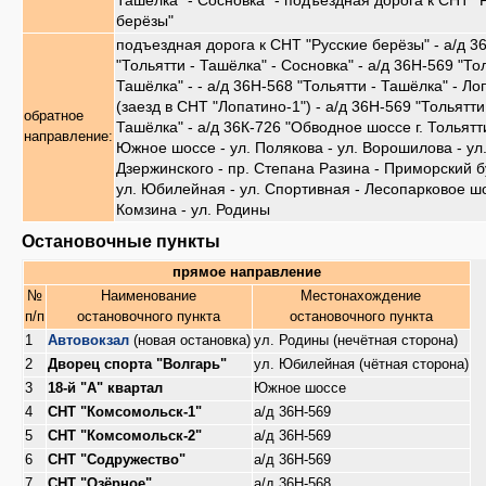
Ташёлка" - Сосновка" - подъездная дорога к СНТ "
берёзы"
подъездная дорога к СНТ "Русские берёзы" - а/д 3
"Тольятти - Ташёлка" - Сосновка" - а/д 36Н-569 "То
Ташёлка" - - а/д 36Н-568 "Тольятти - Ташёлка" - Ло
(заезд в СНТ "Лопатино-1") - а/д 36Н-569 "Тольятти
обратное
Ташёлка" - а/д 36К-726 "Обводное шоссе г. Тольятти
направление:
Южное шоссе - ул. Полякова - ул. Ворошилова - ул
Дзержинского - пр. Степана Разина - Приморский б
ул. Юбилейная - ул. Спортивная - Лесопарковое шо
Комзина - ул. Родины
Остановочные пункты
прямое направление
№
Наименование
Местонахождение
п/п
остановочного пункта
остановочного пункта
1
Автовокзал
(новая остановка)
ул. Родины (нечётная сторона)
2
Дворец спорта "Волгарь"
ул. Юбилейная (чётная сторона)
3
18-й "А" квартал
Южное шоссе
4
СНТ "Комсомольск-1"
а/д 36Н-569
5
СНТ "Комсомольск-2"
а/д 36Н-569
6
СНТ "Содружество"
а/д 36Н-569
7
СНТ "Озёрное"
а/д 36Н-568