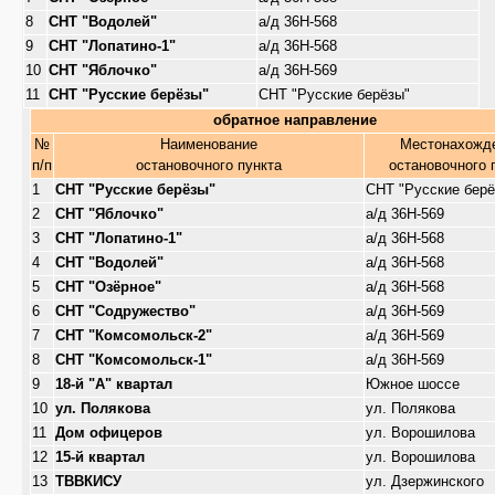
8
СНТ "Водолей"
а/д 36Н-568
9
СНТ "Лопатино-1"
а/д 36Н-568
10
СНТ "Яблочко"
а/д 36Н-569
11
СНТ "Русские берёзы"
СНТ "Русские берёзы"
обратное направление
№
Наименование
Местонахожд
п/п
остановочного пункта
остановочного 
1
СНТ "Русские берёзы"
СНТ "Русские берё
2
СНТ "Яблочко"
а/д 36Н-569
3
СНТ "Лопатино-1"
а/д 36Н-568
4
СНТ "Водолей"
а/д 36Н-568
5
СНТ "Озёрное"
а/д 36Н-568
6
СНТ "Содружество"
а/д 36Н-569
7
СНТ "Комсомольск-2"
а/д 36Н-569
8
СНТ "Комсомольск-1"
а/д 36Н-569
9
18-й "А" квартал
Южное шоссе
10
ул. Полякова
ул. Полякова
11
Дом офицеров
ул. Ворошилова
12
15-й квартал
ул. Ворошилова
13
ТВВКИСУ
ул. Дзержинского