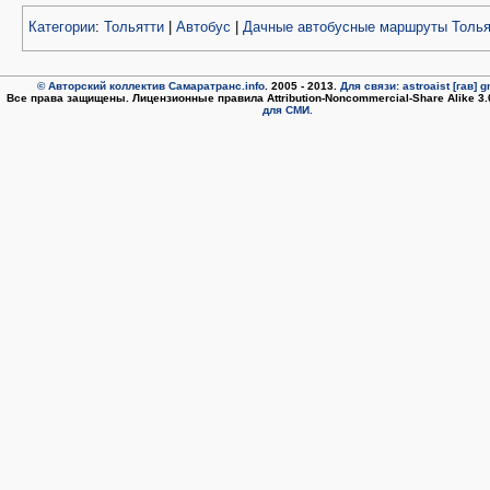
Категории
:
Тольятти
|
Автобус
|
Дачные автобусные маршруты Толья
© Авторский коллектив Самаратранс.info
. 2005 - 2013.
Для связи: astroaist [гав] 
Все права защищены. Лицензионные правила Attribution-Noncommercial-Share Alike 3
для СМИ.