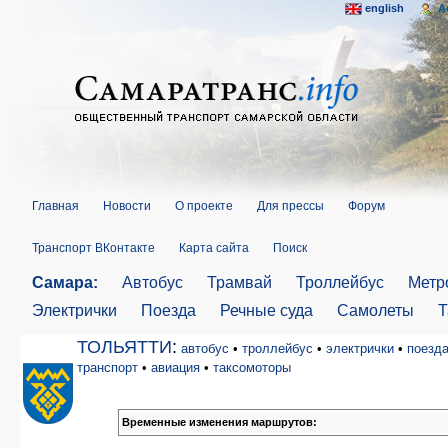
english
A
Главная
Новости
О проекте
Для прессы
Форум
Транспорт ВКонтакте
Карта сайта
Поиск
Самара:
Автобус
Трамвай
Троллейбус
Метр
Электрички
Поезда
Речные суда
Самолеты
Т
ТОЛЬЯТТИ
:
автобус
•
троллейбус
•
электрички
•
поезд
транспорт
•
авиация
•
таксомоторы
Временные изменения маршрутов: