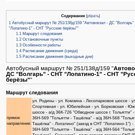
Содержание
[
убрать
]
1
Автобусный маршрут № 251/138д/159 "Автовокзал - ДС "Волгарь"
"Лопатино-1" - СНТ "Русские берёзы""
1.1
Маршрут следования
1.2
Остановочные пункты
1.3
Особенности работы
1.4
Расписание движения (среда)
1.5
Расписание движения (выходные дни)
Автобусный маршрут № 251/138д/159 "
Автово
ДС "Волгарь" - СНТ "Лопатино-1" - СНТ "Рус
берёзы"
"
Маршрут следования
ул. Родины - ул. Комзина - Лесопарковое шоссе - у
Спортивная - ул. Юбилейная - ул. Борковская - Ю
шоссе - а/д 36К-726 "Обводное шоссе г. Тольятти" -
36Н-569 "Тольятти - Ташёлка" - а/д 36Н-568 "Тольят
прямое
Ташёлка" - Лопатино" (заезд в СНТ "Лопатино-1") - 
направление:
36Н-569 "Тольятти - Ташёлка" - а/д 36Н-564 "Тольят