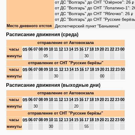
от ДС "Волгарь" до СНТ "Озёрное": 26
от ДС "Волгарь" до СНТ "Лопатино-1": 
от ДС "Волгарь" до СНТ "Яблочко": 26
от ДС "Волгарь" до СНТ "Русские берёз
Диспетчерский пункт "Баныкина"
Место дневного отстоя
Расписание движения (среда)
отправление от
Автовокзала
05
часы
06
07
08
09
10
11
12
13
14
15
16
17
18
19
20
21
22
23
00
минуты
05
30
отправление от
СНТ "Русские берёзы"
05
часы
06
07
08
09
10
11
12
13
14
15
16
17
18
19
20
21
22
23
00
минуты
30
00
Расписание движения (выходные дни)
отправление от
Автовокзала
05
часы
06
07
08
09
10
11
12
13
14
15
16
17
18
19
20
21
22
23
00
минуты
30
20
отправление от
СНТ "Русские берёзы"
05
часы
06
07
08
09
10
11
12
13
14
15
16
17
18
19
20
21
22
23
00
минуты
30
55