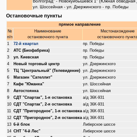
Волгоград" - Новокуйбышевск 1" (Южная обводная 
ул. Шоссейная - ул. Дзержинского - пр. Победы
Остановочные пункты
прямое направление
№
Наименование
Местонахождение
п/п
остановочного пункта
остановочного пункт
1
72-й квартал
пр. Победы
2
АТС (Биофабрика)
пр. Победы
3
ул. Киевская
пр. Победы
4
Новый торговый центр
ул. Дзержинского
5
ТЦ "Центральный" (Телевидение)
ул. Дзержинского
6
Магазин "Сателлит"
ул. Дзержинского
7
Кафе "Южанка"
ул. Шоссейная
8
Автостоянка
ул. Шоссейная
9
СДТ "Спартак", 1-я остановка
а/д 36К-931
10
СДТ "Спартак", 2-я остановка
а/д 36К-931
11
СДТ "Пригородное", 1-я остановка
а/д 36К-931
12
СДТ "Пригородное", 2-я остановка
а/д 36К-931
13
6-й блок
Либерское шоссе
14
СНТ "4-й Лес"
Либерское шоссе