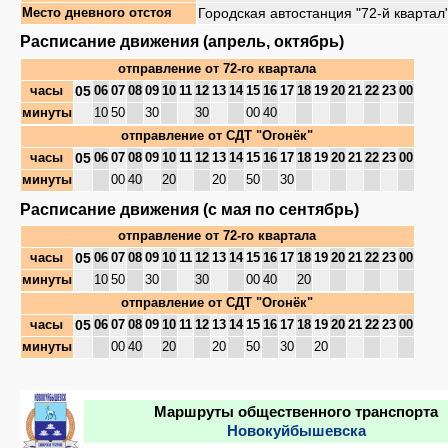
Городская автостанция "72-й квартал
Место дневного отстоя
Расписание движения (апрель, октябрь)
отправление от
72-го квартала
05
часы
06
07
08
09
10
11
12
13
14
15
16
17
18
19
20
21
22
23
00
минуты
10
50
30
30
00
40
отправление от
СДТ "Огонёк"
05
часы
06
07
08
09
10
11
12
13
14
15
16
17
18
19
20
21
22
23
00
минуты
00
40
20
20
50
30
Расписание движения (с мая по сентябрь)
отправление от
72-го квартала
05
часы
06
07
08
09
10
11
12
13
14
15
16
17
18
19
20
21
22
23
00
минуты
10
50
30
30
00
40
20
отправление от
СДТ "Огонёк"
05
часы
06
07
08
09
10
11
12
13
14
15
16
17
18
19
20
21
22
23
00
минуты
00
40
20
20
50
30
20
Маршруты общественного транспорта
Новокуйбышевска