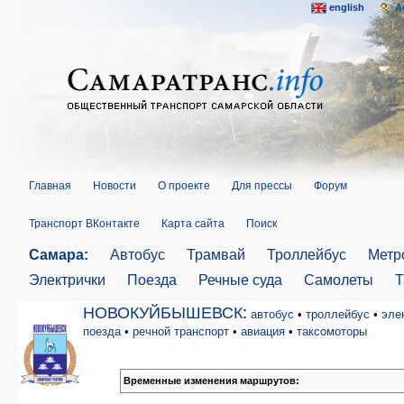
english
A
Главная
Новости
О проекте
Для прессы
Форум
Транспорт ВКонтакте
Карта сайта
Поиск
Самара:
Автобус
Трамвай
Троллейбус
Метр
Электрички
Поезда
Речные суда
Самолеты
Т
НОВОКУЙБЫШЕВСК
:
автобус
•
троллейбус
•
эле
поезда
•
речной транспорт
•
авиация
•
таксомоторы
Временные изменения маршрутов: