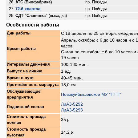
26
АТС (Биофабрика)
пр. Победы
27
72-й квартал
пр. Победы
28
СДТ "Славянка"
(высадка)
пр. Победы
Особенности работы
С 18 апреля по 25 октября: ежеднев
Дни работы
Апрель, октябрь: с 6 до 10 часов и с 
часов
Время работы
С мая по сентябрь: с 6 до 10 часов и 
19 часов
100-180 мин.
Интервалы движения
1 ед.
Выпуск на линию
40-45 мин.
Время в пути
18,0 км
Протяжённость маршрута
Обслуживающие
Новокуйбышевское МУ "ПТП"
предприятия
ЛиАЗ-5292
Подвижной состав
ЛиАЗ-5293
Стоимость проезда
35
полная
Стоимость проезда
14,2
льготная