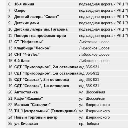
6
18-я линия
подъездная дорога к РЛЦ 
7
Озеро
подъездная дорога к РЛЦ 
8
Детский лагерь "Салют"
подъездная дорога к РЛЦ 
9
Детские дачи
подъездная дорога к РЛЦ 
10
Детский лагерь им. Гагарина
подъездная дорога к РЛЦ 
11
Поворот на профилактории
подъездная дорога к РЛЦ 
12
СТ "Нефтеямы"
Либерское шоссе
13
Кладбище "Лесное"
Либерское шоссе
14
СНТ "4-й Лес"
Либерское шоссе
15
6-й блок
Либерское шоссе
16
СДТ "Пригородное", 2-я остановка
а/д 36К-931
17
СДТ "Пригородное", 1-я остановка
а/д 36К-931
18
СДТ "Спартак", 2-я остановка
а/д 36К-931
19
СДТ "Спартак", 1-я остановка
а/д 36К-931
20
Автостоянка
ул. Шоссейная
21
Кафе "Южанка"
ул. Шоссейная
22
Магазин "Сателлит"
ул. Дзержинского
23
ТЦ "Центральный" (Телевидение)
ул. Дзержинского
24
Новый торговый центр
ул. Дзержинского
25
ул. Киевская
пр. Победы