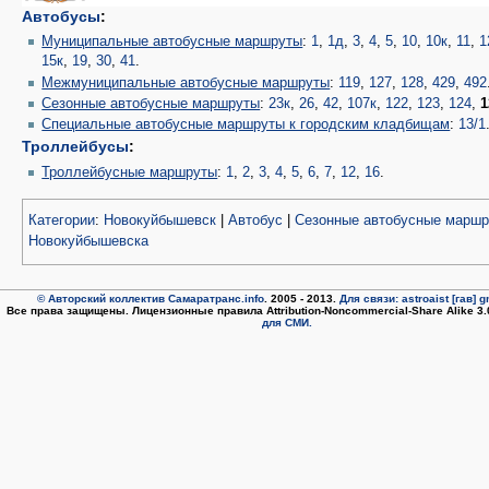
Автобусы
:
Муниципальные автобусные маршруты
:
1
,
1д
,
3
,
4
,
5
,
10
,
10к
,
11
,
1
15к
,
19
,
30
,
41
.
Межмуниципальные автобусные маршруты
:
119
,
127
,
128
,
429
,
492
Сезонные автобусные маршруты
:
23к
,
26
,
42
,
107к
,
122
,
123
,
124
,
1
Специальные автобусные маршруты к городским кладбищам
:
13/1
Троллейбусы
:
Троллейбусные маршруты
:
1
,
2
,
3
,
4
,
5
,
6
,
7
,
12
,
16
.
Категории
:
Новокуйбышевск
|
Автобус
|
Сезонные автобусные марш
Новокуйбышевска
© Авторский коллектив Самаратранс.info
. 2005 - 2013.
Для связи: astroaist [гав] 
Все права защищены. Лицензионные правила Attribution-Noncommercial-Share Alike 3
для СМИ.