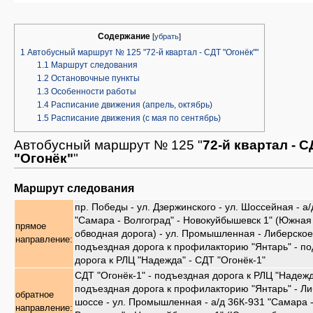
Содержание
[
убрать
]
1
Автобусный маршрут № 125 "72-й квартал - СДТ "Огонёк""
1.1
Маршрут следования
1.2
Остановочные пункты
1.3
Особенности работы
1.4
Расписание движения (апрель, октябрь)
1.5
Расписание движения (с мая по сентябрь)
Автобусный маршрут № 125 "
72-й квартал - 
"Огонёк"
"
Маршрут следования
пр. Победы - ул. Дзержинского - ул. Шоссейная - а
"Самара - Волгоград" - Новокуйбышевск 1" (Южная
прямое
обводная дорога) - ул. Промышленная - Либерское
направление:
подъездная дорога к профилакторию "Янтарь" - п
дорога к РЛЦ "Надежда" - СДТ "Огонёк-1"
СДТ "Огонёк-1" - подъездная дорога к РЛЦ "Надежд
подъездная дорога к профилакторию "Янтарь" - Л
обратное
шоссе - ул. Промышленная - а/д 36К-931 "Самара 
направление: