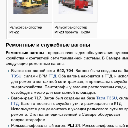
Рельсотранспортер
Рельсотранспортер
РТ-22
РТ-23
проекта ТК-28А
Ремонтные и служебные вагоны
Ремонтные вагоны
- предназначены для обслуживания путево
хозяйства и контактной сети трамвайной системы. В Самаре им
следующие ремонтные вагоны:
Вышки контактной сети:
642, 704
. Вагоны были созданы на б
T3SU
, силами ВРМ
ГТД
. Оба вагона находятся в ГТД, и испо
для ремонта контактной сети трамвая, и приписаны к службе
энергохозяйства. Пантографы у вагонов расположены сзади,
освободить место для монтажной площадки.
Вагон-кран:
717
. Вагон был созданы на базе
Tatra T3SU
, сил
ГТД
. Вагон относится к службе пути, и размещается в КТД.
Используется для демонтажа и укладки рельсового пути во в
ремонта. Этот вагон единственный в Самаре оборудован
полупантографом.
Рельсошлифовальный вагон:
РШ-24
. Рельсошлифовальный в