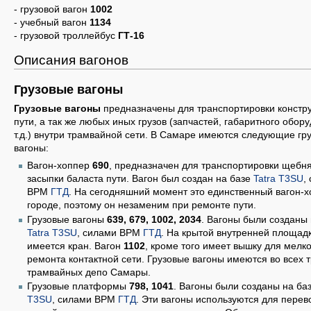
- грузовой вагон
1002
- учебный вагон
1134
- грузовой троллейбус
ГТ-16
Описания вагонов
Грузовые вагоны
Грузовые вагоны
предназначены для транспортировки констр
пути, а так же любых иных грузов (запчастей, габаритного обор
т.д.) внутри трамвайной сети. В Самаре имеются следующие гр
вагоны:
Вагон-хоппер
690
, предназначен для транспортировки щебн
засыпки баласта пути. Вагон был создан на базе
Tatra T3SU
,
ВРМ
ГТД
. На сегодняшний момент это единственный вагон-х
городе, поэтому он незаменим при ремонте пути.
Грузовые вагоны
639, 679, 1002, 2034
. Вагоны были созданы 
Tatra T3SU
, силами ВРМ
ГТД
. На крытой внутренней площад
имеется кран. Вагон
1102
, кроме того имеет вышку для мелко
ремонта контактной сети. Грузовые вагоны имеются во всех 
трамвайных депо Самары.
Грузовые платформы
798, 1041
. Вагоны были созданы на ба
T3SU
, силами ВРМ
ГТД
. Эти вагоны используются для перев