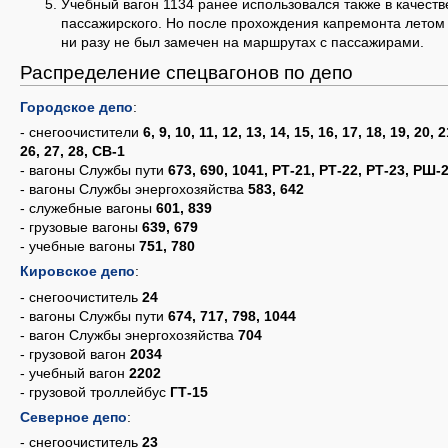
Учебный вагон 1134 ранее использовался также в качеств
пассажирского. Но после прохождения капремонта летом 2
ни разу не был замечен на маршрутах с пассажирами.
Распределение спецвагонов по депо
Городское депо
:
- снегоочистители
6, 9, 10, 11, 12, 13, 14, 15, 16, 17, 18, 19, 20, 2
26, 27, 28, СВ-1
- вагоны Службы пути
673, 690, 1041, РТ-21, РТ-22, РТ-23, РШ-
- вагоны Службы энергохозяйства
583, 642
- служебные вагоны
601, 839
- грузовые вагоны
639, 679
- учебные вагоны
751, 780
Кировское депо
:
- снегоочиститель
24
- вагоны Службы пути
674, 717, 798, 1044
- вагон Службы энергохозяйства
704
- грузовой вагон
2034
- учебный вагон
2202
- грузовой троллейбус
ГТ-15
Северное депо
:
- снегоочиститель
23