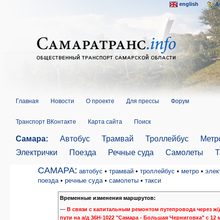
english
A
Главная
Новости
О проекте
Для прессы
Форум
Транспорт ВКонтакте
Карта сайта
Поиск
Самара:
Автобус
Трамвай
Троллейбус
Метр
Электрички
Поезда
Речные суда
Самолеты
Т
САМАРА
:
автобус
•
трамвай
•
троллейбус
•
метро
•
элек
поезда
•
речные суда
•
самолеты
•
такси
Временные изменения маршрутов:
—
В связи с капитальным ремонтом путепровода через ж/
пути на а/д 36Н-1022 "Самара - Большая Черниговка" с 12 