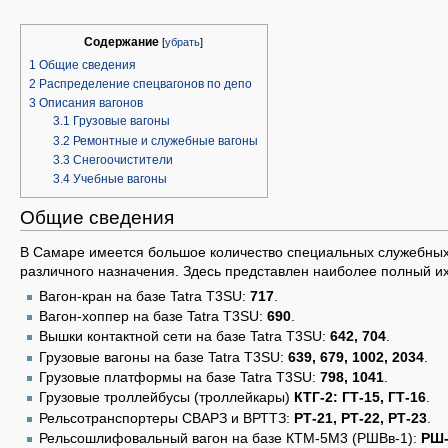
Содержание
[
убрать
]
1
Общие сведения
2
Распределение спецвагонов по депо
3
Описания вагонов
3.1
Грузовые вагоны
3.2
Ремонтные и служебные вагоны
3.3
Снегоочистители
3.4
Учебные вагоны
Общие сведения
В Самаре имеется большое количество специальных служебных
различного назначения. Здесь представлен наиболее полный их
Вагон-кран на базе Tatra T3SU:
717
.
Вагон-хоппер на базе Tatra T3SU:
690
.
Вышки контактной сети на базе Tatra T3SU:
642, 704
.
Грузовые вагоны на базе Tatra T3SU:
639, 679, 1002, 2034
.
Грузовые платформы на базе Tatra T3SU:
798, 1041
.
Грузовые троллейбусы (троллейкары)
КТГ-2: ГТ-15, ГТ-16
.
Рельсотранспортеры СВАРЗ и ВРТТЗ:
РТ-21, РТ-22, РТ-23
.
Рельсошлифовальный вагон на базе КТМ-5М3 (РШВв-1):
РШ-