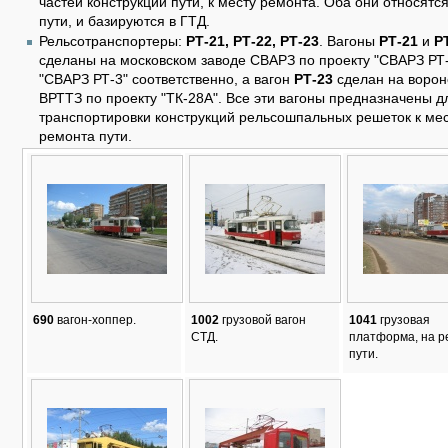
частей конструкции пути, к месту ремонта. Оба они относятс
пути, и базируются в ГТД.
Рельсотранспортеры:
РТ-21, РТ-22, РТ-23
. Вагоны
РТ-21
и
Р
сделаны на московском заводе СВАРЗ по проекту "СВАРЗ РТ-
"СВАРЗ РТ-3" соответственно, а вагон
РТ-23
сделан на воро
ВРТТЗ по проекту "ТК-28А". Все эти вагоны предназначены д
транспортировки конструкций рельсошпальных решеток к ме
ремонта пути.
690
вагон-хоппер.
1002
грузовой вагон
1041
грузовая
СТД.
платформа, на р
пути.