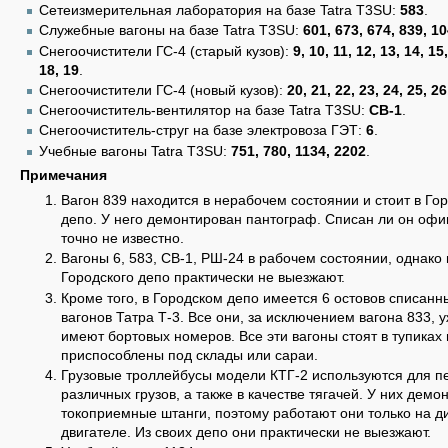
Сетеизмерительная лаборатория на базе Tatra T3SU:
583
.
Служебные вагоны на базе Tatra T3SU:
601, 673, 674, 839, 1
Снегоочистители ГС-4 (старый кузов):
9, 10, 11, 12, 13, 14, 15
18, 19
.
Снегоочистители ГС-4 (новый кузов):
20, 21, 22, 23, 24, 25, 26
Снегоочиститель-вентилятор на базе Tatra T3SU:
СВ-1
.
Снегоочиститель-струг на базе электровоза ГЭТ:
6
.
Учебные вагоны Tatra T3SU:
751, 780, 1134, 2202
.
Примечания
Вагон 839 находится в нерабочем состоянии и стоит в Го
депо. У него демонтирован пантограф. Списан ли он офи
точно не известно.
Вагоны 6, 583, СВ-1, РШ-24 в рабочем состоянии, однако 
Городского депо практически не выезжают.
Кроме того, в Городском депо имеется 6 остовов списанн
вагонов Татра Т-3. Все они, за исключением вагона 833, 
имеют бортовых номеров. Все эти вагоны стоят в тупиках 
приспособлены под склады или сараи.
Грузовые троллейбусы модели КТГ-2 используются для п
различных грузов, а также в качестве тягачей. У них дем
токоприемные штанги, поэтому работают они только на д
двигателе. Из своих депо они практически не выезжают.