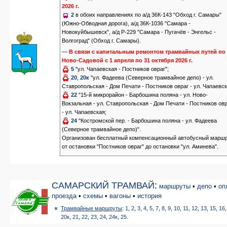
2026 г.
2
в обоих направлениях по а/д 36К-143 "Обход г. Самары"
(Южно-Обводная дорога), а/д 36К-1036 "Самара -
Новокуйбышевск", а/д Р-229 "Самара - Пугачёв - Энгельс -
Волгоград" (Обход г. Самары).
—
В связи с капитальным ремонтом трамвайных путей по 
Ново-Садовой с 1 апреля по 31 октября 2026 г.
5
"ул. Чапаевская - Постников овраг";
20
,
20к
"ул. Фадеева (Северное трамвайное депо) - ул.
Ставропольская - Дом Печати - Постников овраг - ул. Чапаевск
22
"15-й микрорайон - Барбошина поляна - ул. Ново-
Вокзальная - ул. Ставропольская - Дом Печати - Постников ов
- ул. Чапаевская;
24
"Костромской пер. - Барбошина поляна - ул. Фадеева
(Северное трамвайное депо)".
Организован бесплатный компенсационный автобусный марш
от остановки "Постников овраг" до остановки "ул. Аминева".
САМАРСКИЙ
ТРАМВАЙ
:
маршруты
•
депо
•
оп
проезда
•
схемы
•
вагоны
•
история
Трамвайные маршруты
:
1
,
2
,
3
,
4
,
5
,
7
,
8
,
9
,
10
,
11
,
12
,
13
,
15
,
16
20к
,
21
,
22
,
23
,
24
,
24к
,
25
.