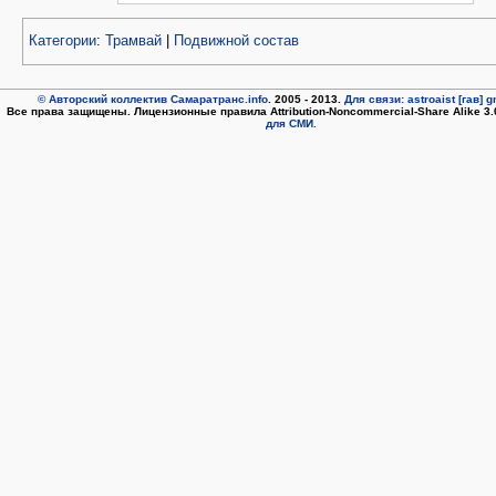
Категории
:
Трамвай
|
Подвижной состав
© Авторский коллектив Самаратранс.info
. 2005 - 2013.
Для связи: astroaist [гав] 
Все права защищены. Лицензионные правила Attribution-Noncommercial-Share Alike 3
для СМИ.