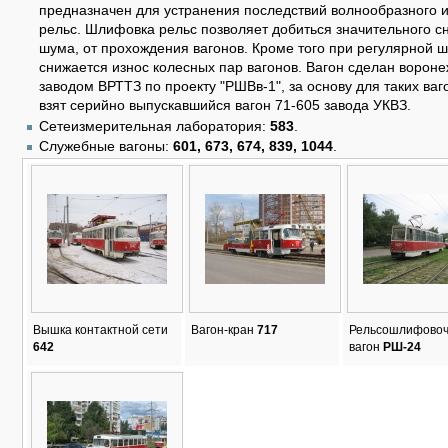
предназначен для устранения последствий волнообразного 
рельс. Шлифовка рельс позволяет добиться значительного с
шума, от прохождения вагонов. Кроме того при регулярной 
снижается износ колесных пар вагонов. Вагон сделан ворон
заводом ВРТТЗ по проекту "РШВв-1", за основу для таких ваг
взят серийно выпускавшийся вагон 71-605 завода УКВЗ.
Сетеизмерительная лаборатория:
583
.
Служебные вагоны:
601, 673, 674, 839, 1044
.
Вышка контактной сети
Вагон-кран
717
Рельсошлифово
642
вагон
РШ-24