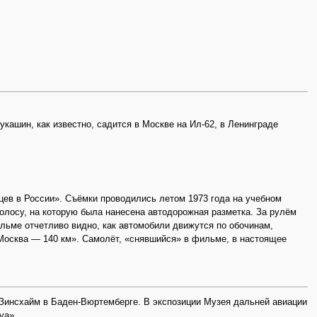
кашин, как известно, садится в Москве на Ил-62, в Ленинграде
цев в России». Съёмки проводились летом 1973 года на учебном
олосу, на которую была нанесена автодорожная разметка. За рулём
ильме отчетливо видно, как автомобили движутся по обочинам,
«Москва — 140 км». Самолёт, «снявшийся» в фильме, в настоящее
 Зинсхайм в Баден-Вюртемберге. В экспозиции Музея дальней авиации
va».