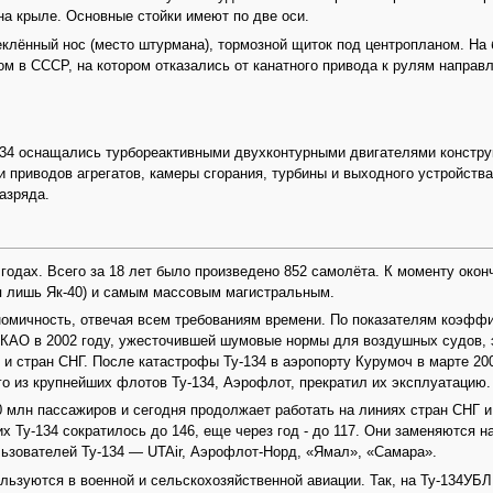
а крыле. Основные стойки имеют по две оси.
теклённый нос (место штурмана), тормозной щиток под центропланом. Н
ом в СССР, на котором отказались от канатного привода к рулям напра
34 оснащались турбореактивными двухконтурными двигателями конструк
ми приводов агрегатов, камеры сгорания, турбины и выходного устройст
азряда.
одах. Всего за 18 лет было произведено 852 самолёта. К моменту оконч
я лишь Як-40) и самым массовым магистральным.
ономичность, отвечая всем требованиям времени. По показателям коэфф
ИКАО в 2002 году, ужесточившей шумовые нормы для воздушных судов, э
и стран СНГ. После катастрофы Ту-134 в аэропорту Курумоч в марте 200
го из крупнейших флотов Ту-134, Аэрофлот, прекратил их эксплуатацию.
0 млн пассажиров и сегодня продолжает работать на линиях стран СНГ и
их Ту-134 сократилось до 146, еще через год - до 117. Они заменяются н
ьзователей Ту-134 — UTAir, Аэрофлот-Норд, «Ямал», «Самара».
ьзуются в военной и сельскохозяйственной авиации. Так, на Ту-134УБЛ