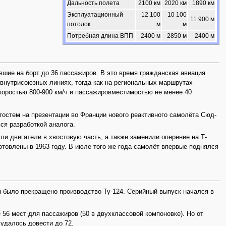
Дальность полета
2100 км
2020 км
1890 км
Эксплуатационный
12 100
10 100
11 900 м
потолок
м
м
Потребная длина ВПП
2400 м
2850 м
2400 м
шие на борт до 36 пассажиров. В это время гражданская авиация
внутрисоюзных линиях, тогда как на региональных маршрутах
коростью 800-900 км/ч и пассажировместимостью не менее 40
гостем на презентации во Франции нового реактивного самолёта Сюд-
ся разработкой аналога.
и двигатели в хвостовую часть, а также заменили оперение на Т-
отовлены в 1963 году. В июле того же года самолёт впервые поднялся
я было прекращено производство Ту-124. Серийный выпуск начался в
6 мест для пассажиров (50 в двухклассовой компоновке). Но от
 удалось довести до 72.