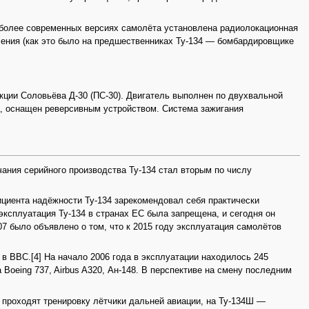
а более современных версиях самолёта установлена радиолокационная
вления (как это было на предшественниках Ту-134 — бомбардировщике
ции Соловьёва Д-30 (ПС-30). Двигатель выполнен по двухвальной
ва, оснащен реверсивным устройством. Система зажигания
ания серийного производства Ту-134 стал вторым по числу
ициента надёжности Ту-134 зарекомендовал себя практически
ксплуатация Ту-134 в странах ЕС была запрещена, и сегодня он
7 было объявлено о том, что к 2015 году эксплуатация самолётов
 в ВВС.[4] На начало 2006 года в эксплуатации находилось 245
а Boeing 737, Airbus A320, Ан-148. В перспективе на смену последним
 проходят тренировку лётчики дальней авиации, на Ту-134Ш —