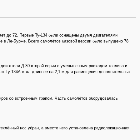
тает до 72. Первые Ту-134 были оснащены двумя двигателями
оне в Ле-Бурже. Всего самолётов базовой версии было выпущено 78
 двигатели Д-30 второй серии с уменьшенным расходом топлива и
ляж Ту-134А стал длиннее на 2,1 м для размещения дополнительных
иров со встроенным трапом. Часть самолётов оборудовалась
еклённый нос убран, а вместо него установлена радиолокационная