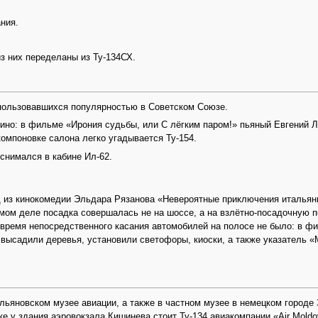
ния.
з них переделаны из Ту-134СХ.
 пользовавшихся популярностью в Советском Союзе.
ино: в фильме «Ирония судьбы, или С лёгким паром!» пьяный Евгений Лу
 компоновке салона легко угадывается Ту-154.
снимался в кабине Ил-62.
од из кинокомедии Эльдара Рязанова «Невероятные приключения итальян
мом деле посадка совершалась не на шоссе, а на взлётно-посадочную п
 время непосредственного касания автомобилей на полосе не было: в ф
 высадили деревья, установили светофоры, киоски, а также указатель 
льяновском музее авиации, а также в частном музее в немецком городе
е у здания аэровокзала Кишинева стоит Ту-134 авиакомпании «Air Moldo