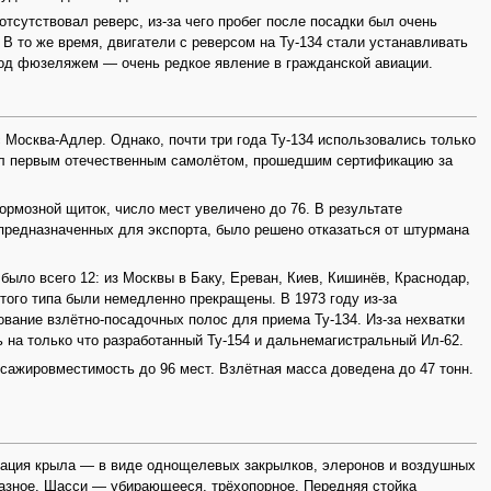
тсутствовал реверс, из-за чего пробег после посадки был очень
 В то же время, двигатели с реверсом на Ту-134 стали устанавливать
под фюзеляжем — очень редкое явление в гражданской авиации.
Москва-Адлер. Однако, почти три года Ту-134 использовались только
тал первым отечественным самолётом, прошедшим сертификацию за
ормозной щиток, число мест увеличено до 76. В результате
 предназначенных для экспорта, было решено отказаться от штурмана
ыло всего 12: из Москвы в Баку, Ереван, Киев, Кишинёв, Краснодар,
этого типа были немедленно прекращены. В 1973 году из-за
вание взлётно-посадочных полос для приема Ту-134. Из-за нехватки
 на только что разработанный Ту-154 и дальнемагистральный Ил-62.
ссажировместимость до 96 мест. Взлётная масса доведена до 47 тонн.
зация крыла — в виде однощелевых закрылков, элеронов и воздушных
разное. Шасси — убирающееся, трёхопорное. Передняя стойка