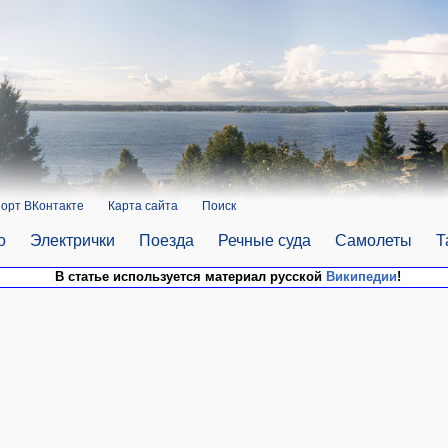
орт ВКонтакте
Карта сайта
Поиск
о
Электрички
Поезда
Речные суда
Самолеты
Т
В статье используется материал русской
Википедии
!