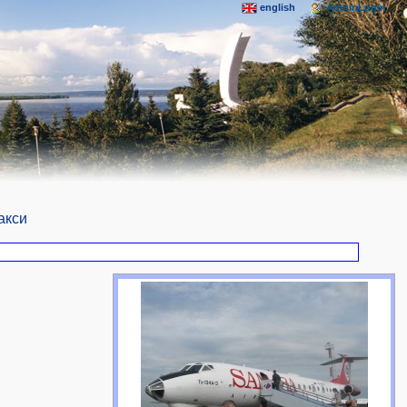
english
AdminLogIn
акси