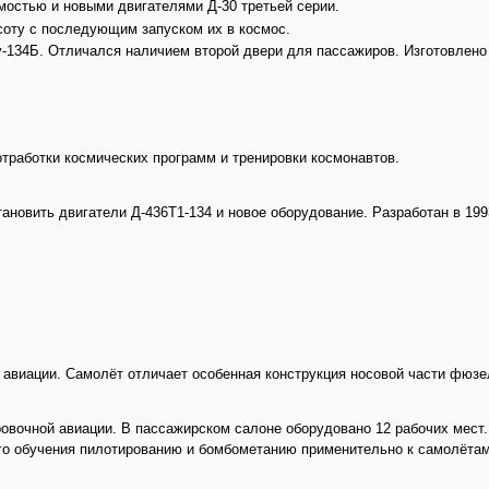
мостью и новыми двигателями Д-30 третьей серии.
оту с последующим запуском их в космос.
-134Б. Отличался наличием второй двери для пассажиров. Изготовлено
работки космических программ и тренировки космонавтов.
ановить двигатели Д-436Т1-134 и новое оборудование. Разработан в 199
й авиации. Самолёт отличает особенная конструкция носовой части фюз
вочной авиации. В пассажирском салоне оборудовано 12 рабочих мест.
го обучения пилотированию и бомбометанию применительно к самолётам 