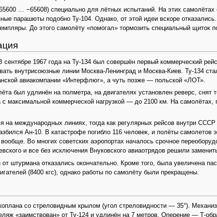
65600 … −65608) специально для лётных испытаний. На этих самолётах о
зные парашюты подобно Ту-104. Однако, от этой идеи вскоре отказались.
земпляры. До этого самолёту «помогал» тормозить специальный щиток 
ация
сентябре 1967 года на Ту-134 был совершён первый коммерческий рейс 
ивать внутрисоюзные линии Москва-Ленинград и Москва-Киев. Ту-134 с
анской авиакомпании «Интерфлюг», а чуть позже — польской «ЛОТ».
та был удлинён на полметра, на двигателях установлен реверс, снят т
а с максимальной коммерческой нагрузкой — до 2100 км. На самолётах,
я на международных линиях, тогда как регулярных рейсов внутри СССР б
азбился Ан-10. В катастрофе погибло 116 человек, и полёты самолетов 
 вообще. Во многих советских аэропортах началось срочное переоборудо
вского и все без исключения Внуковского авиаотрядов решили заменить
 от штурмана отказались окончательно. Кроме того, была увеличена па
игателей (8400 кгс), однако работы по самолёту были прекращены.
коплана со стреловидным крылом (угол стреловидности — 35°). Механи
еляж «заимствован» от Ту-124 и удлинён на 7 метров. Оперение — Т-об