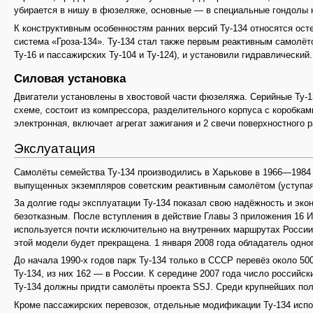
убирается в нишу в фюзеляже, основные — в специальные гондолы н
К конструктивным особенностям ранних версий Ту-134 относятся ос
система «Гроза-134». Ту-134 стал также первым реактивным самолёт
Ту-16 и пассажирских Ту-104 и Ту-124), и установили гидравлический.
Силовая установка
Двигатели установлены в хвостовой части фюзеляжа. Серийные Ту-1
схеме, состоит из компрессора, разделительного корпуса с коробка
электронная, включает агрегат зажигания и 2 свечи поверхностного р
Экслуатация
Самолёты семейства Ту-134 производились в Харькове в 1966—1984 г
выпущенных экземпляров советским реактивным самолётом (уступа
За долгие годы эксплуатации Ту-134 показал свою надёжность и эк
безотказным. После вступления в действие Главы 3 приложения 16 
используется почти исключительно на внутренних маршрутах России 
этой модели будет прекращена. 1 января 2008 года обладатель одно
До начала 1990-х годов парк Ту-134 только в СССР перевёз около 50
Ту-134, из них 162 — в России. К середине 2007 года число российск
Ту-134 должны придти самолёты проекта SSJ. Среди крупнейших пол
Кроме пассажирских перевозок, отдельные модификации Ту-134 испол