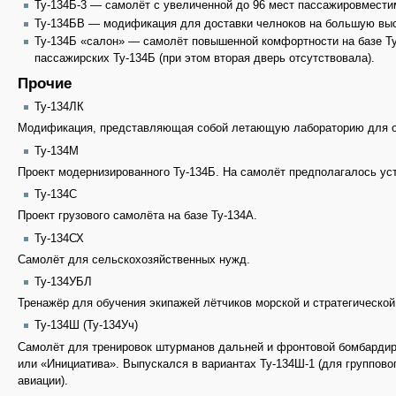
Ту-134Б-3 — самолёт с увеличенной до 96 мест пассажировмести
Ту-134БВ — модификация для доставки челноков на большую выс
Ту-134Б «салон» — самолёт повышенной комфортности на базе Ту
пассажирских Ту-134Б (при этом вторая дверь отсутствовала).
Прочие
Ту-134ЛК
Модификация, представляющая собой летающую лабораторию для от
Ту-134М
Проект модернизированного Ту-134Б. На самолёт предполагалось уст
Ту-134С
Проект грузового самолёта на базе Ту-134А.
Ту-134СХ
Самолёт для сельскохозяйственных нужд.
Ту-134УБЛ
Тренажёр для обучения экипажей лётчиков морской и стратегическо
Ту-134Ш (Ту-134Уч)
Самолёт для тренировок штурманов дальней и фронтовой бомбардиро
или «Инициатива». Выпускался в вариантах Ту-134Ш-1 (для группово
авиации).