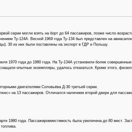
рвой серии могли взять на борт до 64 пассажиров, позже число возрас
начением Ту-124А. Весной 1969 года Ту-134 был представлен на авиасал
ды). 30 из них были поставлены на экспорт в ГДР и Польшу.
еля 1970 года до 1980 года. На Ту-134А установили более совершенные
оснащали опытные экземпляры, удалось отказаться. Кроме этого, фюзе
яторными двигателями Соловьёва Д-30 третьей серии.
«люкс» на 13 пассажиров. Отличался наличием второй двери для пассаж
рте 1980 года. Пассажировместимость была увеличена до 80 мест. Заст
 топлива.