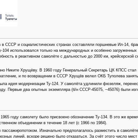
 в СССР и социалистических странах составляли поршневые Ил-14, брав
у-104 использовался только на международных и особенно загруженных 
ность в реактивном самолёте с дальностью до 2000 км, крейсерской с
нно Никите Хрущёву. В 1960 году Генеральный Секретарь ЦК КПСС стал 
чатление, и по возвращении в СССР Хрущёв велел ОКБ Туполева занять
была идея модернизации Ту-124. У самолёта удлинили фюзеляж, перенесл
оду. Первые два опытных экземпляра (б/н СССР-45075, −45076) были изг
1965 году самолету было присвоено обозначение Ту-134. В это же врем
твенном объединении в течение 18 лет (с 1966 по 1984).
пассажиропотоком. Изначально предполагалось разместить в самолёте 5
юзных линий, вскоре решено было отказаться. За счёт этого число мест