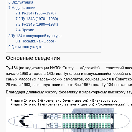
6
Экслуатация
7
Модификации
7.1
Ту-134 (1966—1970)
7.2
Ту-134А (1970—1980)
7.3
Ту-134Б (1980—1984)
7.4
Прочие
8
Ту-134 в популярной культуре
8.1
Посадка на «шоссе»
9
Где можно увидеть
Основные сведения
Ту-134
(по кодификации НАТО: Crusty — «Дерзкий») — советский пас
начале 1960-х годов в ОКБ им. Туполева и выпускавшийся серийно с
самых массовых пассажирских самолётов, собиравшихся в Советско
29 июля 1963, в эксплуатации с сентября 1967 года. Ту-134 поставля
Благодаря длинному узкому фюзеляжу и характерному высокому звук