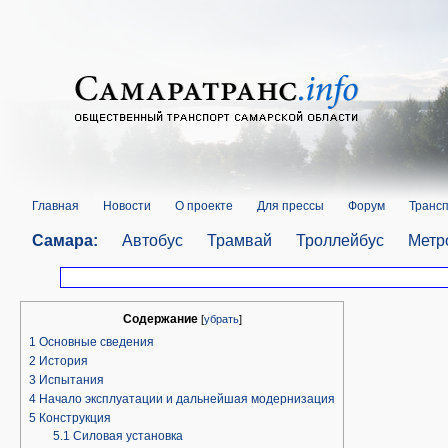
Главная
Новости
О проекте
Для прессы
Форум
Трансп
Самара:
Автобус
Трамвай
Троллейбус
Метр
Содержание
[
убрать
]
1
Основные сведения
2
История
3
Испытания
4
Начало эксплуатации и дальнейшая модернизация
5
Конструкция
5.1
Силовая установка