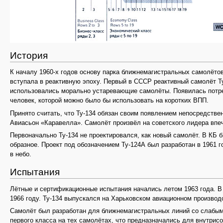
История
К началу 1960-х годов основу парка ближнемагистральных самолётов
вступала в реактивную эпоху. Первый в СССР реактивный самолёт Т
использовались морально устаревающие самолёты. Появилась потреб
человек, которой можно было бы использовать на коротких ВПП.
Принято считать, что Ту-134 обязан своим появлением непосредстве
Авиасьон «Каравелла». Самолёт произвёл на советского лидера впе
Первоначально Ту-134 не проектировался, как новый самолёт. В КБ 
образное. Проект под обозначением Ту-124А был разработан в 1961 г
в небо.
Испытания
Лётные и сертификационные испытания начались летом 1963 года. В 
1966 году. Ту-134 выпускался на Харьковском авиационном производс
Самолёт был разработан для ближнемагистральных линий со слабым 
первого класса на тех самолётах, что предназначались для внутрисо