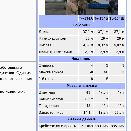
Ту-134А
Ту-134Б
Ту-134Ш
Габариты
Длина
37,1 м
37,1 м
37,1 м
Размах крыльев
29 м
29 м
29 м
Высота
9,02 м
9,02 м
9,02 м
Диаметр фюзеляжа
2,9 м
2,9 м
2,9 м
Число мест
Экипажа
4
3
3
работанный в
Максимальное
68
96
12
динении. Один из
ый полёт выполнил
1-й класс
8
8
—
Масса и нагрузки
ие «Свисток».
Взлетная
43 т
47,6 т
47 т
Коммерческая
8,2 т
9 т
—
Посадочная
43 т
43 т
43 т
Запас топлива
14,4 т
13,2 т
16,5 т
Лётные данные
Крейсерская скорость
850 км/ч
880 км/ч
885 км/ч