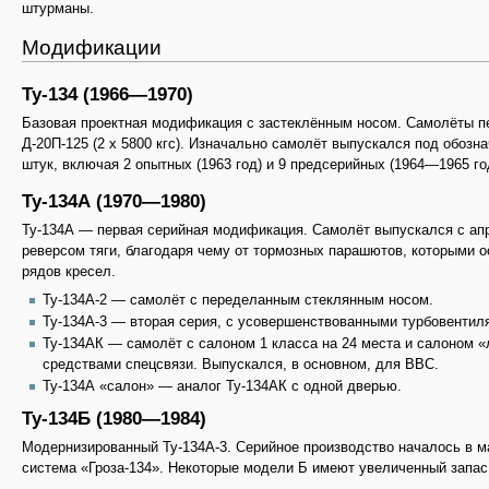
штурманы.
Модификации
Ту-134 (1966—1970)
Базовая проектная модификация с застеклённым носом. Самолёты пе
Д-20П-125 (2 х 5800 кгс). Изначально самолёт выпускался под обоз
штук, включая 2 опытных (1963 год) и 9 предсерийных (1964—1965 го
Ту-134А (1970—1980)
Ту-134А — первая серийная модификация. Самолёт выпускался с апр
реверсом тяги, благодаря чему от тормозных парашютов, которыми 
рядов кресел.
Ту-134А-2 — самолёт с переделанным стеклянным носом.
Ту-134А-3 — вторая серия, с усовершенствованными турбовентил
Ту-134АК — самолёт с салоном 1 класса на 24 места и салоном 
средствами спецсвязи. Выпускался, в основном, для ВВС.
Ту-134А «салон» — аналог Ту-134АК с одной дверью.
Ту-134Б (1980—1984)
Модернизированный Ту-134А-3. Серийное производство началось в ма
система «Гроза-134». Некоторые модели Б имеют увеличенный запас