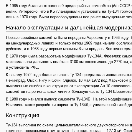
В 1965 году было изготовлено 9 предсерийных самолётов (б/н СССР-
велик. Интересно, что в КБ планировали установить на Ту-134 тормо
лишь в 1970 году. Были переоборудованы все ранее выпущенные эк
Начало эксплуатации и дальнейшая модерниз
Первые серийные самолёты были переданы Аэрофлоту в 1966 году. В 
на международных линиях и только летом 1969 года начали обслуж
рубежом, и в 1968 году первые машины были проданы Восточногерм
В 1970 году была разработана модификация Ту-134А. Фюзеляж самолё
максимальная дальность полёта с 3100 км сократилась до 2770 км, 
и установить РЛС.
К началу 1972 года большая часть Ту-134 продолжала использоватьс
Ленинград, Омск, Ригу и Сочи. Однако, 18 мая 1972 под Харьковом р
выявленных ошибок в конструкции от эксплуатации Ан-10 отказались
самолётов на региональных линиях бо́льшую часть Ту-134 Шереметье
В 1980 году начался выпуск самолёта Ту-134Б. На этой модификации
Начались также разработки варианта Ту-134Д с увеличенной тягой дв
Конструкция
Ту-134 выполнен по схеме цельнометаллического двухмоторного низ
тормозов; предкрылки отсутствуют. Площадь крыла — 127,3 м². Фюз