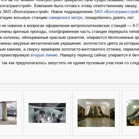
 что на тот момент «Метрострой» прекратил свое существование, поэто
лгатрансстрой». Компания была готова к этому ответственному заказу,
ив ЗАО «Волгатрансстрой». Новое подразделение
ЗАО «Волгатрансстрой
луатацию восьмую станцию
самарского метро
, понадобились девять лет.
о не новичок в вопросах оформления метрополитеновских станций — А.Г
олнены арочные проходы, платформенная часть станции перекрыта типо
ие колонны, облицованные красным гранитом, опираются белоснежные ар
жены ажурные металлические украшения, золотистого цвета за которы
ым камнем, а сверху мрамором золотисто-желтоватого оттенка, перекли
а проектируемую
вторую линию
. Наверху переход сейчас упирается в бет
, так как предполагалось запустить ее одним пусковым участком со сл