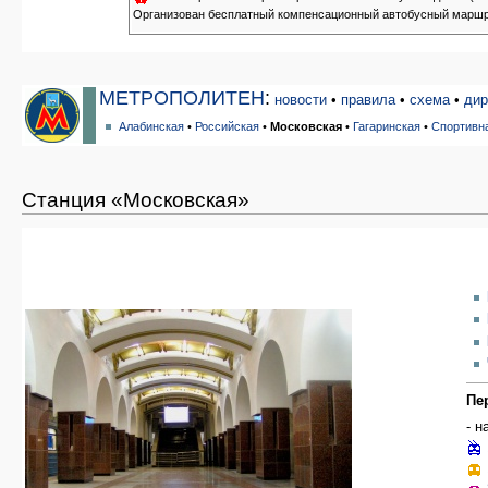
Организован бесплатный компенсационный автобусный маршрут 
МЕТРОПОЛИТЕН
:
новости
•
правила
•
схема
•
дир
Алабинская
•
Российская
•
Московская
•
Гагаринская
•
Спортивн
Станция «Московская»
Пе
- н