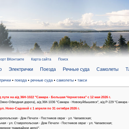
орт ВКонтакте
Карта сайта
Поиск
о
Электрички
Поезда
Речные суда
Самолеты
Т
трички
•
поезда
•
речные суда
•
самолеты
•
такси
пути на а/д 36Н-1022 "Самара - Большая Черниговка" с 12 мая 2026 г.
Южно-Обводная дорога), а/д 36К-1036 "Самара - Новокуйбышевск", а/д Р-229 "Самара - 
л. Ново-Садовой с 1 апреля по 31 октября 2026 г.
ропольская - Дом Печати - Постников овраг - ул. Чапаевская;
ная - ул. Ставропольская - Дом Печати - Постников овраг - ул. Чапаевская;
еверное трамвайное депо)".