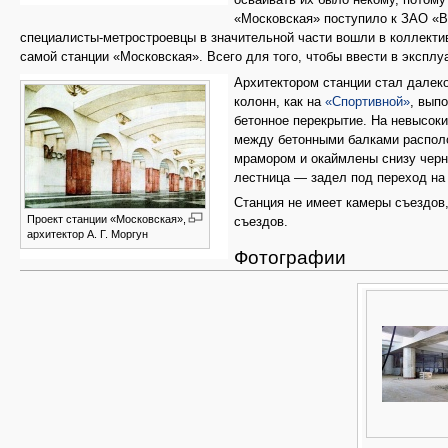
осваивать их было некому, потому
«Московская» поступило к ЗАО «Во
специалисты-метростроевцы в значительной части вошли в коллект
самой станции «Московская». Всего для того, чтобы ввести в эксп
Архитектором станции стал далек
колонн, как на
«Спортивной»
, вып
бетонное перекрытие. На невысок
между бетонными балками располо
мрамором и окаймлены снизу черн
лестница — задел под переход н
Станция не имеет камеры съездов
Проект станции «Московская»,
съездов.
архитектор А. Г. Моргун
Фотографии