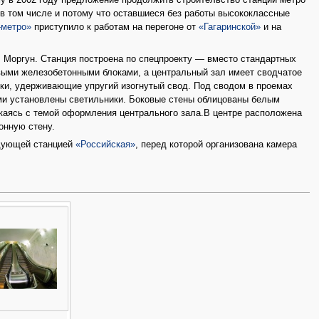
му в 2002 году предложение продолжить строительство станции метро
 в том числе и потому что оставшиеся без работы высококлассные
-метро»
приступило к работам на перегоне от
«Гагаринской»
и на
. Моргун. Станция построена по спецпроекту — вместо стандартных
выми железобетонными блоками, а центральный зал имеет сводчатое
ки, удерживающие упругий изогнутый свод. Под сводом в проемах
ми установлены светильники. Боковые стены облицованы белым
каясь с темой оформления центрального зала.В центре расположена
онную стену.
едующей станцией
«Российская»
, перед которой организована камера