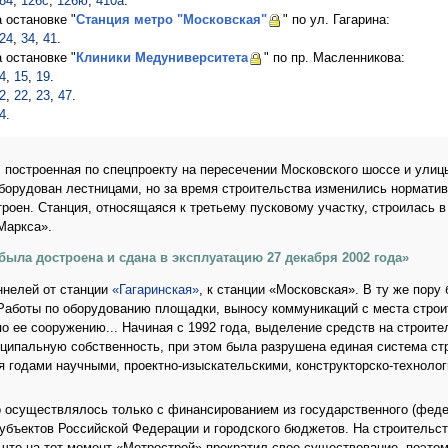
84
,
126с
,
126ю
,
410а
.
а остановке "
Станция метро "Московская"
" по ул. Гагарина:
24
,
34
,
41
.
а остановке "
Клиники Медуниверситета
" по пр. Масленникова:
4
,
15
,
19
.
2
,
22
,
23
,
47
.
4
.
 построенная по спецпроекту на пересечении Московского шоссе и улицы
орудован лестницами, но за время строительства изменились норматив
троен. Станция, относящаяся к третьему пусковому участку, строилась 
Маркса».
была достроена и сдана в эксплуатацию 27 декабря 2002 года»
ннелей от станции
«Гагаринская»
, к станции «Московская». В ту же пор
Работы по оборудованию площадки, выносу коммуникаций с места строит
по ее сооружению... Начиная с 1992 года, выделение средств на строит
ципальную собственность, при этом была разрушена единая система стр
я годами научными, проектно-изыскательскими, конструкторско-техноло
о осуществлялось только с финансированием из государственного (федер
убъектов Российской Федерации и городского бюджетов. На строительс