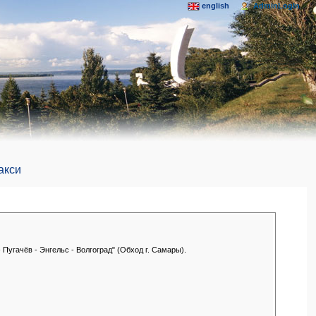
english
AdminLogIn
акси
Пугачёв - Энгельс - Волгоград" (Обход г. Самары).