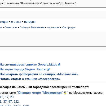
от остановки "Постников овраг" до остановки "ул. Аминева".
екция
•
оплата
•
история
ая
•
Советская
•
Победа
•
Безымянка
•
Кировская
•
Юнгородок
На спутниковом снимке Google.Maps
На карте города Яндекс.Карты
Посмотреть фотографии со станции «Московская»
Читать статьи о станции «Московская»
ресадка на наземный городской пассажирский транспорт:
а остановке "
Станция метро "Московская"
" по Московскому шоссе:
12
,
17
,
20
.
1
,
37
,
67
,
222
.