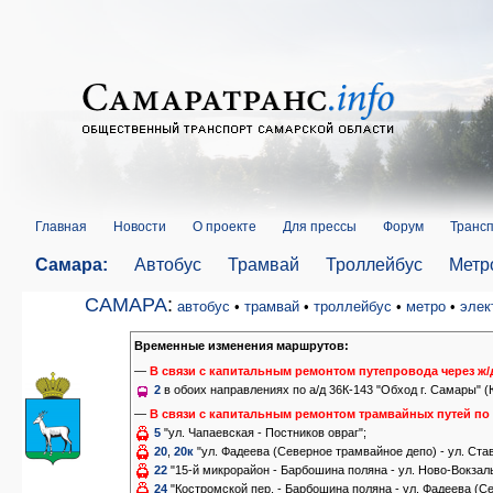
Главная
Новости
О проекте
Для прессы
Форум
Трансп
Самара:
Автобус
Трамвай
Троллейбус
Метр
САМАРА
:
автобус
•
трамвай
•
троллейбус
•
метро
•
элек
Временные изменения маршрутов:
—
В связи с капитальным ремонтом путепровода через ж/д 
2
в обоих направлениях по а/д 36К-143 "Обход г. Самары" (
—
В связи с капитальным ремонтом трамвайных путей по у
5
"ул. Чапаевская - Постников овраг";
20
,
20к
"ул. Фадеева (Северное трамвайное депо) - ул. Став
22
"15-й микрорайон - Барбошина поляна - ул. Ново-Вокзаль
24
"Костромской пер. - Барбошина поляна - ул. Фадеева (С