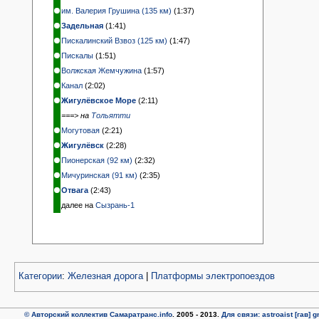
им. Валерия Грушина (135 км)
(1:37)
Задельная
(1:41)
Пискалинский Взвоз (125 км)
(1:47)
Пискалы
(1:51)
Волжская Жемчужина
(1:57)
Канал
(2:02)
Жигулёвское Море
(2:11)
===> на
Тольятти
Могутовая
(2:21)
Жигулёвск
(2:28)
Пионерская (92 км)
(2:32)
Мичуринская (91 км)
(2:35)
Отвага
(2:43)
далее на
Сызрань-1
Категории
:
Железная дорога
|
Платформы электропоездов
© Авторский коллектив Самаратранс.info
. 2005 - 2013.
Для связи: astroaist [гав] 