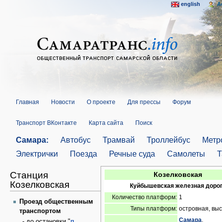
english
A
Главная
Новости
О проекте
Для прессы
Форум
Транспорт ВКонтакте
Карта сайта
Поиск
Самара:
Автобус
Трамвай
Троллейбус
Метр
Электрички
Поезда
Речные суда
Самолеты
Т
Станция
Козелковская
Козелковская
Куйбышевская железная доро
Количество платформ:
1
Проезд общественным
Типы платформ:
островная, вы
транспортом
Самара
,
- до остановки "
п.