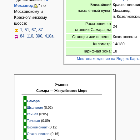
Ближайший
Красноглинский
Мехзавод
" по
населённый пункт:
Мехзавод,
Московскому и
п. Козелковски
Красноглинскому
шоссе:
Расстояние от
24
станции Самара, км:
1
,
51
,
67
,
87
.
84
,
110
,
396
,
410а
.
Станция или перегон:
Козелковская
Километр:
14/180
Тарифная зона:
18
Местонахождение на Яндекс.Карт
Участок
Самара — Жигулёвское Море
Самара
Школьная
(0:02)
Речная
(0:05)
Толевая
(0:09)
Киркомбинат
(0:12)
Стахановская
(0:16)