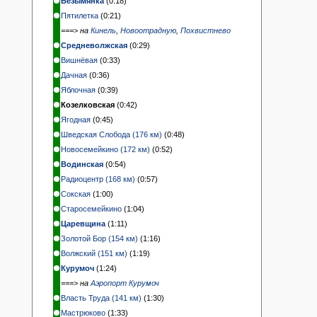
Безымянка
(0:18)
Пятилетка
(0:21)
===> на
Кинель
,
Новоотрадную
,
Похвистнево
Средневолжская
(0:29)
Вишнёвая
(0:33)
Дачная
(0:36)
Яблочная
(0:39)
Козелковская
(0:42)
Ягодная
(0:45)
Шведская Слобода (176 км)
(0:48)
Новосемейкино (172 км)
(0:52)
Водинская
(0:54)
Радиоцентр (168 км)
(0:57)
Сокская
(1:00)
Старосемейкино
(1:04)
Царевщина
(1:11)
Золотой Бор (154 км)
(1:16)
Волжский (151 км)
(1:19)
Курумоч
(1:24)
===> на
Аэропорт Курумоч
Власть Труда (141 км)
(1:30)
Мастрюково
(1:33)