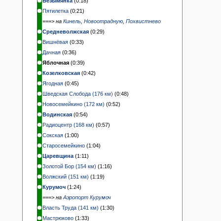
Безымянка
(0:18)
Пятилетка
(0:21)
===> на
Кинель
,
Новоотрадную
,
Похвистнево
Средневолжская
(0:29)
Вишнёвая
(0:33)
Дачная
(0:36)
Яблочная
(0:39)
Козелковская
(0:42)
Ягодная
(0:45)
Шведская Слобода (176 км)
(0:48)
Новосемейкино (172 км)
(0:52)
Водинская
(0:54)
Радиоцентр (168 км)
(0:57)
Сокская
(1:00)
Старосемейкино
(1:04)
Царевщина
(1:11)
Золотой Бор (154 км)
(1:16)
Волжский (151 км)
(1:19)
Курумоч
(1:24)
===> на
Аэропорт Курумоч
Власть Труда (141 км)
(1:30)
Мастрюково
(1:33)