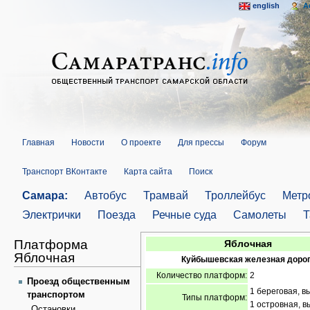
english
A
Главная
Новости
О проекте
Для прессы
Форум
Транспорт ВКонтакте
Карта сайта
Поиск
Самара:
Автобус
Трамвай
Троллейбус
Метр
Электрички
Поезда
Речные суда
Самолеты
Т
Платформа
Яблочная
Яблочная
Куйбышевская железная доро
Количество платформ:
2
Проезд общественным
1 береговая, в
транспортом
Типы платформ:
1 островная, в
Остановки