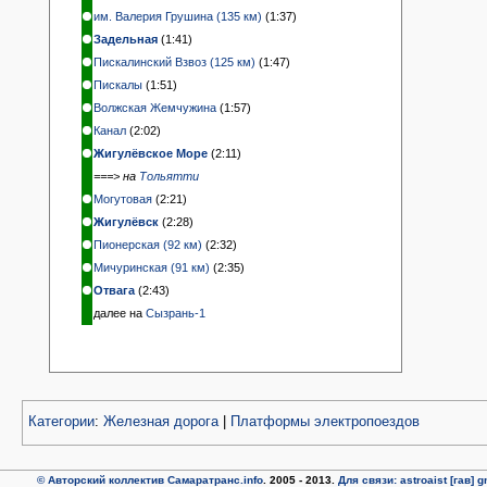
им. Валерия Грушина (135 км)
(1:37)
Задельная
(1:41)
Пискалинский Взвоз (125 км)
(1:47)
Пискалы
(1:51)
Волжская Жемчужина
(1:57)
Канал
(2:02)
Жигулёвское Море
(2:11)
===> на
Тольятти
Могутовая
(2:21)
Жигулёвск
(2:28)
Пионерская (92 км)
(2:32)
Мичуринская (91 км)
(2:35)
Отвага
(2:43)
далее на
Сызрань-1
Категории
:
Железная дорога
|
Платформы электропоездов
© Авторский коллектив Самаратранс.info
. 2005 - 2013.
Для связи: astroaist [гав] 