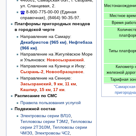
ул. Сланцевая, 2.
Местонахождени
8-800-775-00-00 (Единая
Местное врем
справочная), (8464) 90-35-97.
Время работ
Платформы пригородных поездов
в городской черте
Количест
платфор
Направление на Самару:
Декабристов (965 км)
,
Нефтебаза
(966 км)
.
Типы платфор
Направление на Жигулёвское Море
и Ульяновск:
Новосызранский
.
Направление на Кузнецк и Инзу:
Километр 
Сызрань-2
,
Новообразцовое
.
железной дорог
Направление на Сенную:
Тарифная зон
Засызранский
,
9 км
,
11 км
,
"Самарская
Кашпир
,
15 км
,
17 км
.
пригородна
Расписание по СМС
Правила пользования услугой
Подвижной состав
Электровозы серии ВЛ10
,
Тепловозы серии ТЭМ2
,
Тепловозы
серии 2ТЭ10М
,
Тепловозы серии
ЧМЭ3
,
Электровозы ЧС2
,