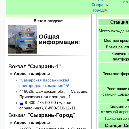
по
Сызрань-
Город
В этом разделе:
Станция
Местонахождени
Общая
Местное врем
информация:
Время работ
Количест
платфор
Вокзал "
Сызрань-1
"
Адрес, телефоны
Типы платфор
"Самарская пассажирская
пригородная компания"
Расстояние 
446026, Самарская обл., г. Сызрань,
станции Самар
Привокзальная площадь, 1.
к
8-800-775-00-00 (Единая
Километр 
справочная), 8-800-510-11-11.
железной дорог
Вокзал "
Сызрань-Город
"
Тарифная зон
Адрес, телефоны
Станция С
446001, Самарская обл., г. Сызрань,