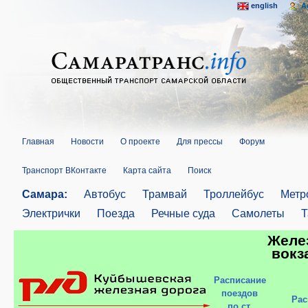
english
A
Главная
Новости
О проекте
Для прессы
Форум
Транспорт ВКонтакте
Карта сайта
Поиск
Самара:
Автобус
Трамвай
Троллейбус
Метр
Электрички
Поезда
Речные суда
Самолеты
Т
Желе
вок
Расписание
поездов
Рас
по ст.