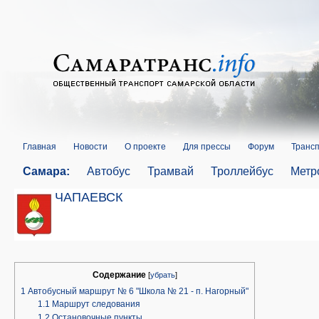
Главная
Новости
О проекте
Для прессы
Форум
Трансп
Самара:
Автобус
Трамвай
Троллейбус
Метр
ЧАПАЕВСК
Содержание
[
убрать
]
1
Автобусный маршрут № 6 "Школа № 21 - п. Нагорный"
1.1
Маршрут следования
1.2
Остановочные пункты