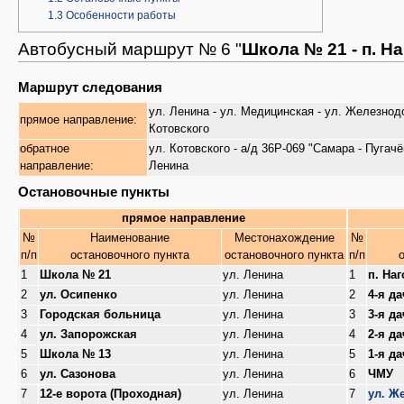
1.3
Особенности работы
Автобусный маршрут № 6 "
Школа № 21 - п. Н
Маршрут следования
ул. Ленина - ул. Медицинская - ул. Железнодор
прямое направление:
Котовского
обратное
ул. Котовского - а/д 36Р-069 "Самара - Пугачё
направление:
Ленина
Остановочные пункты
прямое направление
№
Наименование
Местонахождение
№
п/п
остановочного пункта
остановочного пункта
п/п
1
Школа № 21
ул. Ленина
1
п. На
2
ул. Осипенко
ул. Ленина
2
4-я д
3
Городская больница
ул. Ленина
3
3-я д
4
ул. Запорожская
ул. Ленина
4
2-я д
5
Школа № 13
ул. Ленина
5
1-я д
6
ул. Сазонова
ул. Ленина
6
ЧМУ
7
12-е ворота (Проходная)
ул. Ленина
7
ул. Ж