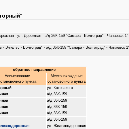
агорный
"
ожная - ул. Дорожная - а/д 36К-159 "Самара - Волгоград" - Чапаевск 1" -
в - Энгельс - Волгоград" - а/д 36К-159 "Самара - Волгоград" - Чапаевск 
обратное направление
Наименование
Местонахождение
остановочного пункта
остановочного пункта
горный
ул. Котовского
ачная
а/д 36К-159
ачная
а/д 36К-159
ачная
а/д 36К-159
ачная
а/д 36К-159
а/д 36К-159
елезнодорожная
ул. Железнодорожная