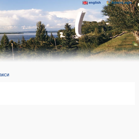
english
AdminLogIn
акси