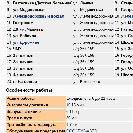
8
Газтехника (Детская больница)
ул. Ленина
8
Стади
9
ул. Медицинская
ул. Медицинская
9
Гастр
10
Железнодорожный вокзал
ул. Железнодорожная
10
Желез
11
Гастроном
ул. Железнодорожная
11
ул. М
12
ДК им. Чапаева
ул. Железнодорожная
12
Газте
13
ул. Рабочая
ул. Железнодорожная
13
ул. С
14
ул. Дорожная
ул. Железнодорожная
14
Школа
15
ЧМУ
а/д 36К-159
15
ул. З
16
1-я дачная
а/д 36К-159
16
Город
17
2-я дачная
а/д 36К-159
17
Город
18
3-я дачная
а/д 36К-159
18
ул. О
19
4-я дачная
а/д 36К-159
19
Школа
20
п. Нагорный
ул. Котовского
Особенности работы
Режим работы
Ежедневно: с 6 до 21 часа
Интервалы движения
10-15 мин.
Выпуск на линию
6-11 ед.
Время в пути
30 мин.
Протяжённость маршрута
9,7 км
Обслуживающие предприятия
ООО "РУС-АВТО"