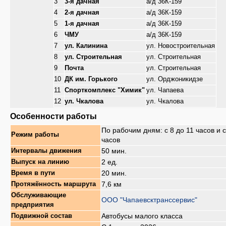
3
3-я дачная
а/д 36К-159
4
2-я дачная
а/д 36К-159
5
1-я дачная
а/д 36К-159
6
ЧМУ
а/д 36К-159
7
ул. Калинина
ул. Новостроительная
8
ул. Строительная
ул. Строительная
9
Почта
ул. Строительная
10
ДК им. Горького
ул. Орджоникидзе
11
Спорткомплекс "Химик"
ул. Чапаева
12
ул. Чкалова
ул. Чкалова
Особенности работы
По рабочим дням: с 8 до 11 часов и с
Режим работы
часов
50 мин.
Интервалы движения
2 ед.
Выпуск на линию
20 мин.
Время в пути
7,6 км
Протяжённость маршрута
Обслуживающие
ООО "Чапаевсктранссервис"
предприятия
Автобусы малого класса
Подвижной состав