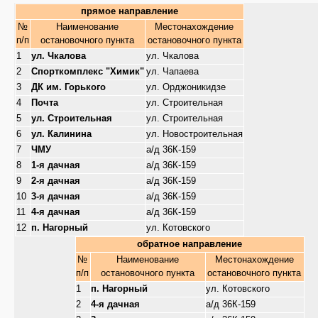
прямое направление
№
Наименование
Местонахождение
п/п
остановочного пункта
остановочного пункта
1
ул. Чкалова
ул. Чкалова
2
Спорткомплекс "Химик"
ул. Чапаева
3
ДК им. Горького
ул. Орджоникидзе
4
Почта
ул. Строительная
5
ул. Строительная
ул. Строительная
6
ул. Калинина
ул. Новостроительная
7
ЧМУ
а/д 36К-159
8
1-я дачная
а/д 36К-159
9
2-я дачная
а/д 36К-159
10
3-я дачная
а/д 36К-159
11
4-я дачная
а/д 36К-159
12
п. Нагорный
ул. Котовского
обратное направление
№
Наименование
Местонахождение
п/п
остановочного пункта
остановочного пункта
1
п. Нагорный
ул. Котовского
2
4-я дачная
а/д 36К-159