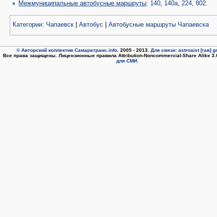
Межмуниципальные автобусные маршруты
:
140
,
140а
,
224
,
802
.
Категории
:
Чапаевск
|
Автобус
|
Автобусные маршруты Чапаевска
© Авторский коллектив Самаратранс.info
. 2005 - 2013.
Для связи: astroaist [гав] 
Все права защищены. Лицензионные правила Attribution-Noncommercial-Share Alike 3
для СМИ.