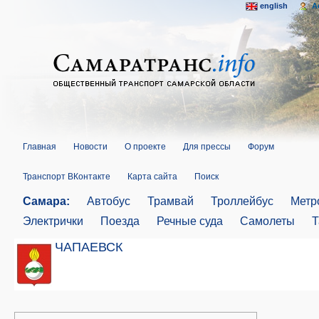
english
A
Главная
Новости
О проекте
Для прессы
Форум
Транспорт ВКонтакте
Карта сайта
Поиск
Самара:
Автобус
Трамвай
Троллейбус
Метр
Электрички
Поезда
Речные суда
Самолеты
Т
ЧАПАЕВСК