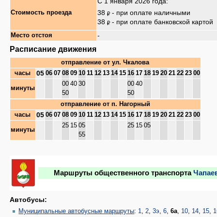
С 1 января 2026 года:
38
- при оплате наличными
Стоимость проезда
38
- при оплате банковской картой
-
Место отстоя
Расписание движения
отправление от
ул. Чкалова
05
часы
06
07
08
09
10
11
12
13
14
15
16
17
18
19
20
21
22
23
00
00
40
30
00
40
минуты
50
50
отправление от
п. Нагорный
05
часы
06
07
08
09
10
11
12
13
14
15
16
17
18
19
20
21
22
23
00
25
15
05
25
15
05
минуты
55
Маршруты общественного транспорта
Чапае
Автобусы:
Муниципальные автобусные маршруты
:
1
,
2
,
3э
,
6
,
6а
,
10
,
14
,
15
,
1