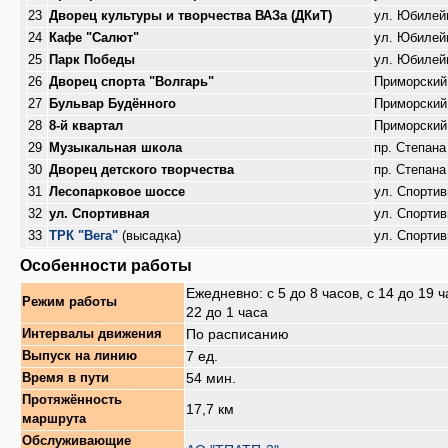
23
Дворец культуры и творчества ВАЗа (ДКиТ)
ул. Юбилей
24
Кафе "Салют"
ул. Юбилей
25
Парк Победы
ул. Юбилей
26
Дворец спорта "Волгарь"
Приморский
27
Бульвар Будённого
Приморский
28
8-й квартал
Приморский
29
Музыкальная школа
пр. Степана
30
Дворец детского творчества
пр. Степана
31
Лесопарковое шоссе
ул. Спортив
32
ул. Спортивная
ул. Спортив
33
ТРК "Вега"
(высадка)
ул. Спортив
Особенности работы
Ежедневно: с 5 до 8 часов, с 14 до 19 ч
Режим работы
22 до 1 часа
По расписанию
Интервалы движения
7 ед.
Выпуск на линию
54 мин.
Время в пути
Протяжённость
17,7 км
маршрута
Обслуживающие