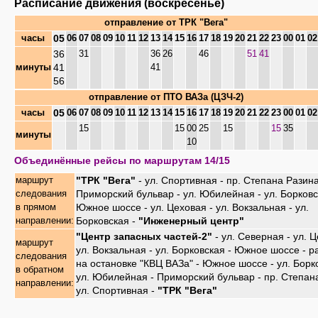
Расписание движения (воскресенье)
отправление от
ТРК "Вега"
05
часы
06
07
08
09
10
11
12
13
14
15
16
17
18
19
20
21
22
23
00
01
02
36
31
36
26
46
51
41
41
минуты
41
56
отправление от
ПТО ВАЗа (ЦЗЧ-2)
05
часы
06
07
08
09
10
11
12
13
14
15
16
17
18
19
20
21
22
23
00
01
02
15
15
00
25
15
15
35
минуты
10
Объединённые рейсы по маршрутам 14/15
"ТРК "Вега"
- ул. Спортивная - пр. Степана Разина
маршрут
Приморский бульвар - ул. Юбилейная - ул. Борковс
следования
Южное шоссе - ул. Цеховая - ул. Вокзальная - ул.
в прямом
Борковская -
"Инженерный центр"
направлении:
"Центр запасных частей-2"
- ул. Северная - ул. Ц
маршрут
ул. Вокзальная - ул. Борковская - Южное шоссе - р
следования
на остановке "КВЦ ВАЗа" - Южное шоссе - ул. Борк
в обратном
ул. Юбилейная - Приморский бульвар - пр. Степан
направлении:
ул. Спортивная -
"ТРК "Вега"