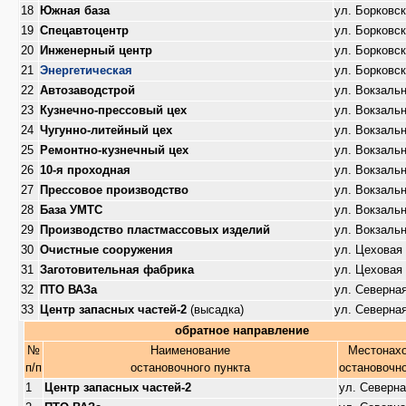
18
Южная база
ул. Борковс
19
Спецавтоцентр
ул. Борковс
20
Инженерный центр
ул. Борковс
21
Энергетическая
ул. Борковс
22
Автозаводстрой
ул. Вокзаль
23
Кузнечно-прессовый цех
ул. Вокзаль
24
Чугунно-литейный цех
ул. Вокзаль
25
Ремонтно-кузнечный цех
ул. Вокзаль
26
10-я проходная
ул. Вокзаль
27
Прессовое производство
ул. Вокзаль
28
База УМТС
ул. Вокзаль
29
Производство пластмассовых изделий
ул. Вокзаль
30
Очистные сооружения
ул. Цеховая
31
Заготовительная фабрика
ул. Цеховая
32
ПТО ВАЗа
ул. Северна
33
Центр запасных частей-2
(высадка)
ул. Северна
обратное направление
№
Наименование
Местонах
п/п
остановочного пункта
остановочно
1
Центр запасных частей-2
ул. Северн