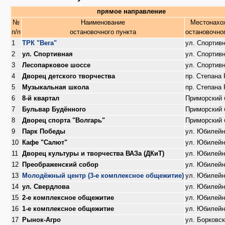
прямое направление
№
Наименование
Местонахо
п/п
остановочного пункта
остановочно
1
ТРК "Вега"
ул. Спортив
2
ул. Спортивная
ул. Спортив
3
Лесопарковое шоссе
ул. Спортив
4
Дворец детского творчества
пр. Степана
5
Музыкальная школа
пр. Степана
6
8-й квартал
Приморский 
7
Бульвар Будённого
Приморский 
8
Дворец спорта "Волгарь"
Приморский 
9
Парк Победы
ул. Юбилейн
10
Кафе "Салют"
ул. Юбилейн
11
Дворец культуры и творчества ВАЗа (ДКиТ)
ул. Юбилейн
12
Преображенский собор
ул. Юбилейн
13
Молодёжный центр (3-е комплексное общежитие)
ул. Юбилейн
14
ул. Свердлова
ул. Юбилейн
15
2-е комплексное общежитие
ул. Юбилейн
16
1-е комплексное общежитие
ул. Юбилейн
17
Рынок-Агро
ул. Борковс