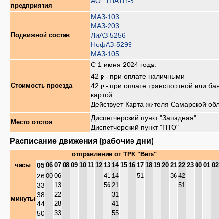
АО "ТПАТП-3"
предприятия
МАЗ-103
МАЗ-203
ЛиАЗ-5256
Подвижной состав
НефАЗ-5299
МАЗ-105
С 1 июня 2024 года:
42
- при оплате наличными
42
- при оплате транспортной или ба
Стоимость проезда
картой
Действует Карта жителя Самарской об
Диспетчерский пункт "Западная"
Место отстоя
Диспетчерский пункт "ПТО"
Расписание движения (рабочие дни)
отправление от
ТРК "Вега"
05
часы
06
07
08
09
10
11
12
13
14
15
16
17
18
19
20
21
22
23
00
01
02
26
00
06
41
14
51
36
42
33
13
56
21
51
38
22
31
минуты
44
28
41
50
33
55