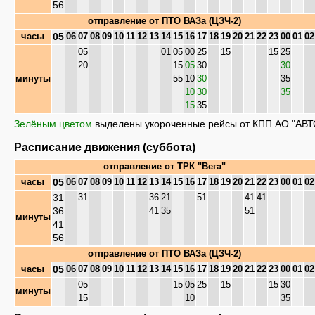
56
отправление от
ПТО ВАЗа (ЦЗЧ-2)
05
часы
06
07
08
09
10
11
12
13
14
15
16
17
18
19
20
21
22
23
00
01
02
05
01
05
00
25
15
15
25
20
15
05
30
30
минуты
55
10
30
35
10
30
35
15
35
Зелёным цветом
выделены укороченные рейсы от КПП АО "АВТ
Расписание движения (суббота)
отправление от
ТРК "Вега"
05
часы
06
07
08
09
10
11
12
13
14
15
16
17
18
19
20
21
22
23
00
01
02
31
31
36
21
51
41
41
36
41
35
51
минуты
41
56
отправление от
ПТО ВАЗа (ЦЗЧ-2)
05
часы
06
07
08
09
10
11
12
13
14
15
16
17
18
19
20
21
22
23
00
01
02
05
15
05
25
15
15
30
минуты
15
10
35