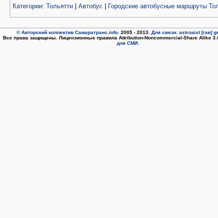
Категории
:
Тольятти
|
Автобус
|
Городские автобусные маршруты То
© Авторский коллектив Самаратранс.info
. 2005 - 2013.
Для связи: astroaist [гав] 
Все права защищены. Лицензионные правила Attribution-Noncommercial-Share Alike 3
для СМИ.