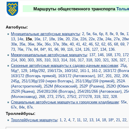
Маршруты общественного транспорта
Толья
Автобусы:
Муниципальные автобусные маршруты
:
2
,
5в
,
6а
,
6р
,
8
,
8к
,
9
,
9в
,
1
13
,
14в
,
15в
,
16в
,
17
,
18в
,
19в
,
20
,
21в
,
22б
,
22е
,
23в
,
24в
,
27в
,
28м
30в
,
35в
,
36м
,
36к
,
36о
,
37в
,
38в
,
40
,
41
,
42
,
46
,
52
,
62
,
65
,
68
,
69
,
7
73
,
76в
,
77в
,
84
,
84*
,
91
,
96
,
99
,
116
,
124
,
126
,
127
,
134
,
136
.
Межмуниципальные автобусные маршруты
:
137
,
146
,
168
,
170
,
172
214
,
300
,
303
,
305
,
310
,
313
,
314
,
316
,
317
,
318
,
320
,
321
,
326
,
327
,
Сезонные автобусные маршруты к садово-дачным массивам
:
25д
56д*
,
129
,
149д/292
,
156/172к
,
160/162
,
161-1
,
161-2
,
163/172 (Волга
163/172 (Волгарь прямой)
,
163/172 (Автовокзал)
,
167
,
201
,
202
,
206
245д
,
251/138д/159 (через Волгарь)
,
251/138д/159 (прямой)
,
252А
(Автостроителей)
,
252М (Московский)
,
252Р (Разина)
,
252Ю (Юбил
252Я (Яшина)
,
254/281/266 (Волгарь)
,
254/281/266 (Автовокзал)
,
25
(Молокозавод)
,
268
,
273
,
275/1
,
275/2
,
277/278
,
319
,
322
,
328
.
Специальные автобусные маршруты к городским кладбищам
:
55к
67к
,
84к
,
87к
.
Троллейбусы:
Троллейбусные маршруты
:
1
,
2
,
4
,
7
,
11
,
12
,
13
,
14
,
18
,
18*
,
21
,
22
,