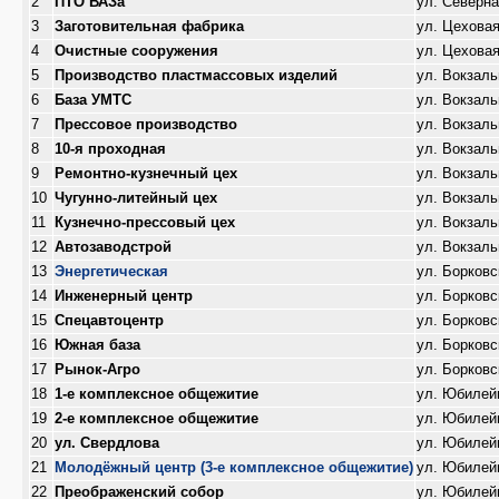
2
ПТО ВАЗа
ул. Северн
3
Заготовительная фабрика
ул. Цехова
4
Очистные сооружения
ул. Цехова
5
Производство пластмассовых изделий
ул. Вокзаль
6
База УМТС
ул. Вокзаль
7
Прессовое производство
ул. Вокзаль
8
10-я проходная
ул. Вокзаль
9
Ремонтно-кузнечный цех
ул. Вокзаль
10
Чугунно-литейный цех
ул. Вокзаль
11
Кузнечно-прессовый цех
ул. Вокзаль
12
Автозаводстрой
ул. Вокзаль
13
Энергетическая
ул. Борковс
14
Инженерный центр
ул. Борковс
15
Спецавтоцентр
ул. Борковс
16
Южная база
ул. Борковс
17
Рынок-Агро
ул. Борковс
18
1-е комплексное общежитие
ул. Юбилей
19
2-е комплексное общежитие
ул. Юбилей
20
ул. Свердлова
ул. Юбилей
21
Молодёжный центр (3-е комплексное общежитие)
ул. Юбилей
22
Преображенский собор
ул. Юбилей