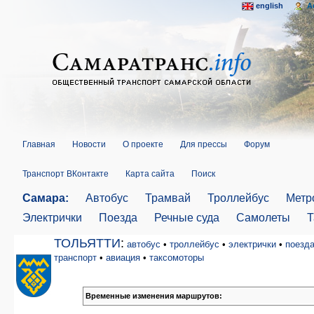
english
A
Главная
Новости
О проекте
Для прессы
Форум
Транспорт ВКонтакте
Карта сайта
Поиск
Самара:
Автобус
Трамвай
Троллейбус
Метр
Электрички
Поезда
Речные суда
Самолеты
Т
ТОЛЬЯТТИ
:
автобус
•
троллейбус
•
электрички
•
поезд
транспорт
•
авиация
•
таксомоторы
Временные изменения маршрутов: