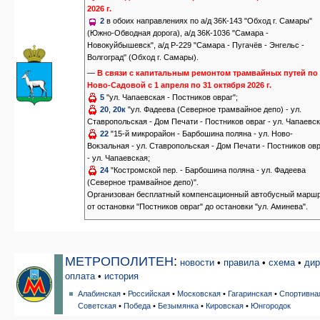
2026 г.
2
в обоих направлениях по а/д 36К-143 "Обход г. Самары"
(Южно-Обводная дорога), а/д 36К-1036 "Самара -
Новокуйбышевск", а/д Р-229 "Самара - Пугачёв - Энгельс -
Волгоград" (Обход г. Самары).
—
В связи с капитальным ремонтом трамвайных путей по 
Ново-Садовой с 1 апреля по 31 октября 2026 г.
5
"ул. Чапаевская - Постников овраг";
20
,
20к
"ул. Фадеева (Северное трамвайное депо) - ул.
Ставропольская - Дом Печати - Постников овраг - ул. Чапаевск
22
"15-й микрорайон - Барбошина поляна - ул. Ново-
Вокзальная - ул. Ставропольская - Дом Печати - Постников ов
- ул. Чапаевская;
24
"Костромской пер. - Барбошина поляна - ул. Фадеева
(Северное трамвайное депо)".
Организован бесплатный компенсационный автобусный марш
от остановки "Постников овраг" до остановки "ул. Аминева".
МЕТРОПОЛИТЕН
:
новости
•
правила
•
схема
•
дир
оплата
•
история
Алабинская
•
Российская
•
Московская
•
Гагаринская
•
Спортивна
Советская
•
Победа
•
Безымянка
•
Кировская
•
Юнгородок