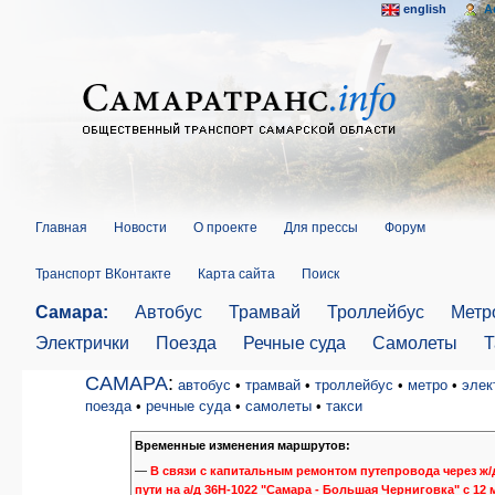
english
A
Главная
Новости
О проекте
Для прессы
Форум
Транспорт ВКонтакте
Карта сайта
Поиск
Самара:
Автобус
Трамвай
Троллейбус
Метр
Электрички
Поезда
Речные суда
Самолеты
Т
САМАРА
:
автобус
•
трамвай
•
троллейбус
•
метро
•
элек
поезда
•
речные суда
•
самолеты
•
такси
Временные изменения маршрутов:
—
В связи с капитальным ремонтом путепровода через ж/
пути на а/д 36Н-1022 "Самара - Большая Черниговка" с 12 