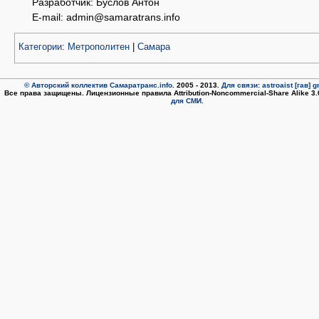
Разработчик: Буслов Антон
E-mail: admin@samaratrans.info
Категории
:
Метрополитен
|
Самара
© Авторский коллектив Самаратранс.info
. 2005 - 2013.
Для связи: astroaist [гав] 
Все права защищены. Лицензионные правила Attribution-Noncommercial-Share Alike 3
для СМИ.