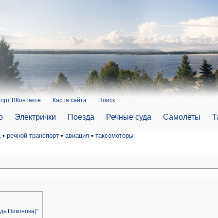
орт ВКонтакте
Карта сайта
Поиск
о
Электрички
Поезда
Речные суда
Самолеты
Т
а
•
речной транспорт
•
авиация
•
таксомоторы
дь Никонова)"