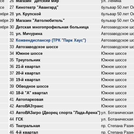
се
26
Магазин "Детский мир"
ул. Ленина
се
27
Кинотеатр "Авангард"
бульвар 50 лет О
тября
28
ул. Крупской
бульвар 50 лет О
тября
29
Магазин "Автолюбитель"
бульвар 50 лет О
тября
30
Детская многопрофильная больница
Автозаводское ш
31
ул. Мичурина
Автозаводское ш
32
Кожвендиспансер (ТРК "Парк Хаус")
Автозаводское ш
33
Автозаводское шоссе
Автозаводское ш
34
Южное шоссе
Южное шоссе
35
Треугольник
Южное шоссе
36
21-й квартал
Южное шоссе
37
20-й квартал
Южное шоссе
38
19-й квартал
Южное шоссе
39
Обводное шоссе
Южное шоссе
40
18-й "А" квартал
Южное шоссе
41
Автопарковая
Южное шоссе
42
АвтоВАЗтранс
Южное шоссе
43
АвтоВАЗагро (Дворец спорта "Лада-Арена")
ул. Ботаническая
44
ГСК
ул. Ботаническая
45
Театральная
пр. Степана Рази
46
4-й квартал
пр. Степана Рази