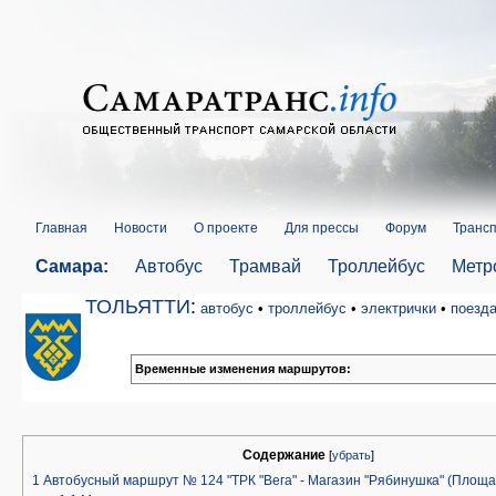
Главная
Новости
О проекте
Для прессы
Форум
Трансп
Самара:
Автобус
Трамвай
Троллейбус
Метр
ТОЛЬЯТТИ
:
автобус
•
троллейбус
•
электрички
•
поезд
Временные изменения маршрутов:
Содержание
[
убрать
]
1
Автобусный маршрут № 124 "ТРК "Вега" - Магазин "Рябинушка" (Площа