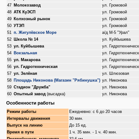
47
Молокозавод
ул. Громовой
48
АТК КуЭСП
ул. Громовой
49
Колхозный рынок
ул. Громовой
50
УТЭП
ул. Громовой
51
п. Жигулёвское Море
а/д М-5 "Урал"
52
Школа № 14
ул. Куйбышева
53
ул. Куйбышева
ул. Гидротехничес
54
Вокзальная
ул. Гидротехничес
55
ул. Макарова
ул. Гидротехничес
56
ул. Гидротехническая
ул. Гидротехничес
57
ул. Зелёная
ул. Шлюзовая
58
Площадь Никонова (Магазин "Рябинушка")
ул. Никонова
59
Стадион "Дружба"
ул. Никонова
60
Опытный завод
(высадка)
ул. Никонова
Особенности работы
Режим работы
Ежедневно: с 6 до 20 часов
Интервалы движения
30 мин.
Выпуск на линию
До 15 ед.
Время в пути
1 ч. 35 мин. - 1 ч. 40 мин.
Протяжённость маршрута
32,6 км