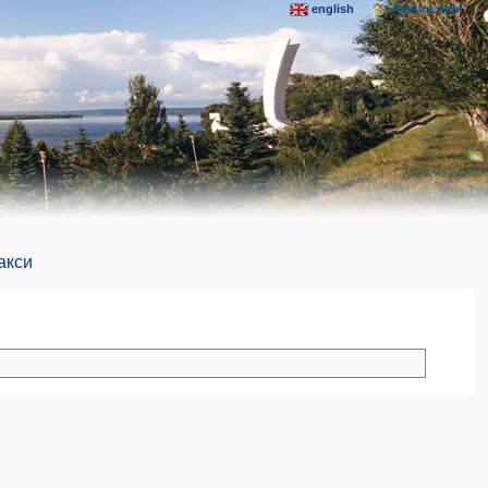
english
AdminLogIn
акси