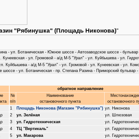
газин "Рябинушка" (Площадь Никонова)
"
на - ул. Ботаническая - Южное шоссе - Автозаводское шоссе - бульвар 50
. Кунеевская - ул. Громовой - а/д М-5 "Урал" - ул. Куйбышева - ул. Гидр
л. Куйбышева - а/д М-5 "Урал" - ул. Громовой - ул. Кунеевская - ул. Комс
 шоссе - ул. Ботаническая - пр. Степана Разина - Приморский бульвар 
обратное направление
ие
№
Наименование
Местонахожде
нкта
п/п
остановочного пункта
остановочного п
1
Площадь Никонова (Магазин "Рябинушка")
ул. Никонова
ар
2
ул. Зелёная
ул. Шлюзовая
ар
3
ул. Гидротехническая
ул. Гидротехниче
ар
4
ТЦ "Вертикаль"
ул. Гидротехниче
5
ул. Макарова
ул. Гидротехниче