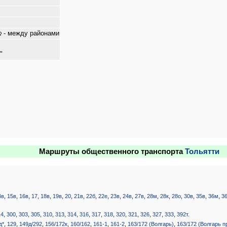
- между районами
"
Маршруты общественного транспорта
Тольятти
4в
,
15в
,
16в
,
17
,
18в
,
19в
,
20
,
21в
,
22б
,
22е
,
23в
,
24в
,
27в
,
28м
,
28к
,
28о
,
30в
,
35в
,
36м
,
3
14
,
300
,
303
,
305
,
310
,
313
,
314
,
316
,
317
,
318
,
320
,
321
,
326
,
327
,
333
,
392т
.
д*
,
129
,
149д/292
,
156/172к
,
160/162
,
161-1
,
161-2
,
163/172 (Волгарь)
,
163/172 (Волгарь 