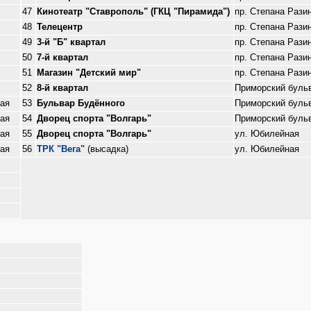
47
Кинотеатр "Ставрополь" (ГКЦ "Пирамида")
пр. Степана Рази
48
Телецентр
пр. Степана Рази
49
3-й "Б" квартал
пр. Степана Рази
50
7-й квартал
пр. Степана Рази
51
Магазин "Детский мир"
пр. Степана Рази
52
8-й квартал
Приморский буль
кая
53
Бульвар Будённого
Приморский буль
кая
54
Дворец спорта "Волгарь"
Приморский буль
кая
55
Дворец спорта "Волгарь"
ул. Юбилейная
кая
56
ТРК "Вега"
(высадка)
ул. Юбилейная