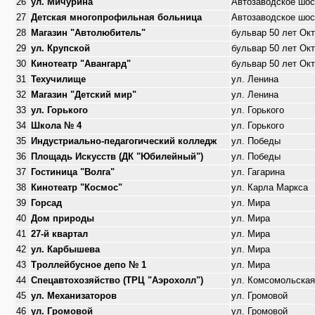
26
ул. Мичурина
Автозаводское шос
27
Детская многопрофильная больница
Автозаводское шос
28
Магазин "Автолюбитель"
бульвар 50 лет Ок
29
ул. Крупской
бульвар 50 лет Ок
30
Кинотеатр "Авангард"
бульвар 50 лет Ок
31
Техучилище
ул. Ленина
32
Магазин "Детский мир"
ул. Ленина
33
ул. Горького
ул. Горького
34
Школа № 4
ул. Горького
35
Индустриально-педагогический колледж
ул. Победы
36
Площадь Искусств (ДК "Юбилейный")
ул. Победы
37
Гостиница "Волга"
ул. Гагарина
38
Кинотеатр "Космос"
ул. Карла Маркса
39
Горсад
ул. Мира
40
Дом природы
ул. Мира
41
27-й квартал
ул. Мира
42
ул. Карбышева
ул. Мира
43
Троллейбусное депо № 1
ул. Мира
44
Спецавтохозяйство (ТРЦ "Аэрохолл")
ул. Комсомольская
45
ул. Механизаторов
ул. Громовой
46
ул. Громовой
ул. Громовой