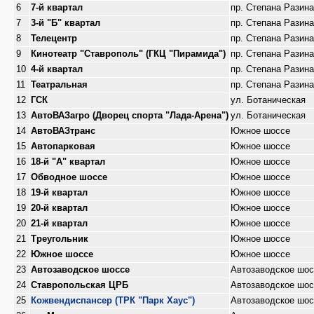
6
7-й квартал
пр. Степана Разина
7
3-й "Б" квартал
пр. Степана Разина
8
Телецентр
пр. Степана Разина
9
Кинотеатр "Ставрополь" (ГКЦ "Пирамида")
пр. Степана Разина
10
4-й квартал
пр. Степана Разина
11
Театральная
пр. Степана Разина
12
ГСК
ул. Ботаническая
13
АвтоВАЗагро (Дворец спорта "Лада-Арена")
ул. Ботаническая
14
АвтоВАЗтранс
Южное шоссе
15
Автопарковая
Южное шоссе
16
18-й "А" квартал
Южное шоссе
17
Обводное шоссе
Южное шоссе
18
19-й квартал
Южное шоссе
19
20-й квартал
Южное шоссе
20
21-й квартал
Южное шоссе
21
Треугольник
Южное шоссе
22
Южное шоссе
Южное шоссе
23
Автозаводское шоссе
Автозаводское шос
24
Ставропольская ЦРБ
Автозаводское шос
25
Кожвендиспансер (ТРК "Парк Хаус")
Автозаводское шос