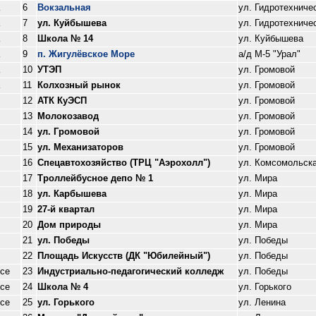
6
Вокзальная
ул. Гидротехниче
7
ул. Куйбышева
ул. Гидротехниче
8
Школа № 14
ул. Куйбышева
9
п. Жигулёвское Море
а/д М-5 "Урал"
10
УТЭП
ул. Громовой
11
Колхозный рынок
ул. Громовой
12
АТК КуЭСП
ул. Громовой
13
Молокозавод
ул. Громовой
14
ул. Громовой
ул. Громовой
15
ул. Механизаторов
ул. Громовой
16
Спецавтохозяйство (ТРЦ "Аэрохолл")
ул. Комсомольск
17
Троллейбусное депо № 1
ул. Мира
18
ул. Карбышева
ул. Мира
19
27-й квартал
ул. Мира
20
Дом природы
ул. Мира
21
ул. Победы
ул. Победы
22
Площадь Искусств (ДК "Юбилейный")
ул. Победы
се
23
Индустриально-педагогический колледж
ул. Победы
се
24
Школа № 4
ул. Горького
се
25
ул. Горького
ул. Ленина