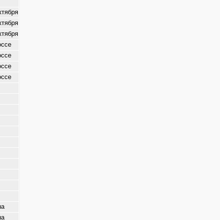
ктября
ктября
ктября
оссе
оссе
оссе
оссе
на
на