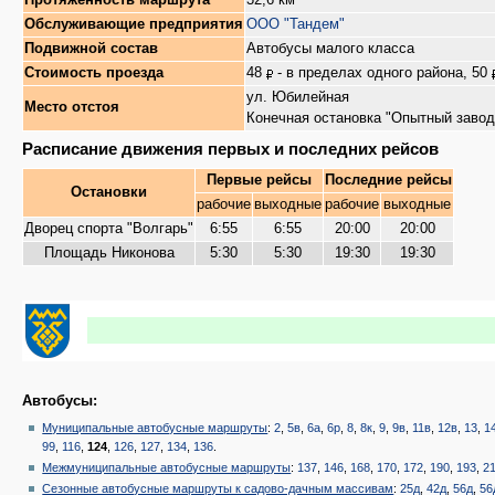
Обслуживающие предприятия
ООО "Тандем"
Подвижной состав
Автобусы малого класса
Стоимость проезда
48
- в пределах одного района, 50
ул. Юбилейная
Место отстоя
Конечная остановка "Опытный завод
Расписание движения первых и последних рейсов
Первые рейсы
Последние рейсы
Остановки
рабочие
выходные
рабочие
выходные
Дворец спорта "Волгарь"
6:55
6:55
20:00
20:00
Площадь Никонова
5:30
5:30
19:30
19:30
Автобусы:
Муниципальные автобусные маршруты
:
2
,
5в
,
6а
,
6р
,
8
,
8к
,
9
,
9в
,
11в
,
12в
,
13
,
1
99
,
116
,
124
,
126
,
127
,
134
,
136
.
Межмуниципальные автобусные маршруты
:
137
,
146
,
168
,
170
,
172
,
190
,
193
,
2
Сезонные автобусные маршруты к садово-дачным массивам
:
25д
,
42д
,
56д
,
56