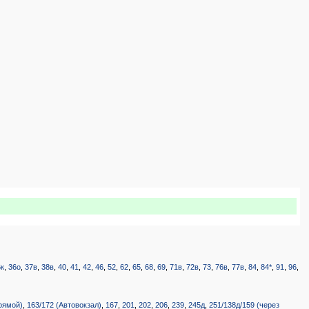
6к
,
36о
,
37в
,
38в
,
40
,
41
,
42
,
46
,
52
,
62
,
65
,
68
,
69
,
71в
,
72в
,
73
,
76в
,
77в
,
84
,
84*
,
91
,
96
,
прямой)
,
163/172 (Автовокзал)
,
167
,
201
,
202
,
206
,
239
,
245д
,
251/138д/159 (через