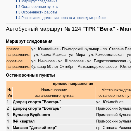
1.1
Маршрут следования
1.2
Остановочные пункты
1.3
Особенности работы
1.4
Расписание движения первых и последних рейсов
Автобусный маршрут № 124 "
ТРК "Вега" - Ма
Маршрут следования
прямое
ул. Юбилейная - Приморский бульвар - пр. Степана Рази
направление:
- ул. Карла Маркса - ул. Мира - ул. Комсомольская - ул
обратное
ул. Никонова - ул. Шлюзовая - ул. Гидротехническая - у
направление:
бульвар 50 лет Октября - Автозаводское шоссе - Южное
Остановочные пункты
прямое направление
№
Наименование
Местонахожден
п/п
остановочного пункта
остановочного пу
1
Дворец спорта "Волгарь"
ул. Юбилейная
2
Дворец спорта "Волгарь"
Приморский бульв
3
Бульвар Будённого
Приморский бульв
4
8-й квартал
Приморский бульв
5
Магазин "Детский мир"
пр. Степана Разина