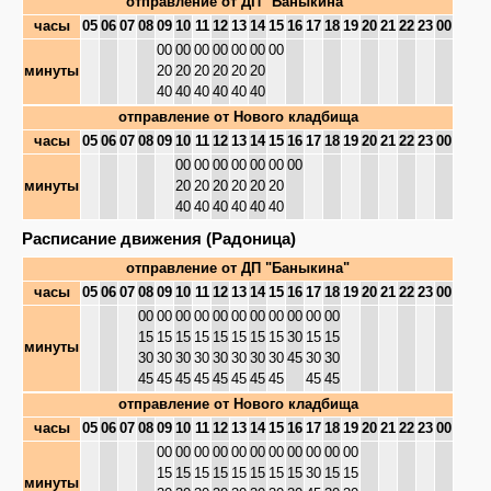
отправление от
ДП "Баныкина"
часы
05
06
07
08
09
10
11
12
13
14
15
16
17
18
19
20
21
22
23
00
00
00
00
00
00
00
00
минуты
20
20
20
20
20
20
40
40
40
40
40
40
отправление от
Нового кладбища
часы
05
06
07
08
09
10
11
12
13
14
15
16
17
18
19
20
21
22
23
00
00
00
00
00
00
00
00
минуты
20
20
20
20
20
20
40
40
40
40
40
40
Расписание движения (Радоница)
отправление от
ДП "Баныкина"
часы
05
06
07
08
09
10
11
12
13
14
15
16
17
18
19
20
21
22
23
00
00
00
00
00
00
00
00
00
00
00
00
15
15
15
15
15
15
15
15
30
15
15
минуты
30
30
30
30
30
30
30
30
45
30
30
45
45
45
45
45
45
45
45
45
45
отправление от
Нового кладбища
часы
05
06
07
08
09
10
11
12
13
14
15
16
17
18
19
20
21
22
23
00
00
00
00
00
00
00
00
00
00
00
00
15
15
15
15
15
15
15
15
30
15
15
минуты