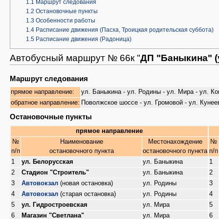
1.1
Маршрут следования
1.2
Остановочные пункты
1.3
Особенности работы
1.4
Расписание движения (Пасха, Троицкая родительская суббота)
1.5
Расписание движения (Радоница)
Автобусный маршрут № 66к "
ДП "Баныкина" (
Маршрут следования
прямое направление:
ул. Баныкина - ул. Родины - ул. Мира - ул. 
обратное направление:
Поволжское шоссе - ул. Громовой - ул. Кунее
Остановочные пункты
прямое направление
№
Наименование
Местонахождение
№
п/п
остановочного пункта
остановочного пункта
п/п
1
ул. Белорусская
ул. Баныкина
1
2
Стадион "Строитель"
ул. Баныкина
2
3
Автовокзал
(новая остановка)
ул. Родины
3
4
Автовокзал
(старая остановка)
ул. Родины
4
5
ул. Гидростроевская
ул. Мира
5
6
Магазин "Светлана"
ул. Мира
6