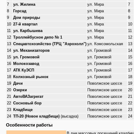
7
ул. Жилина
ул. Мира
7
8
Горсад
ул. Мира
8
9
Дом природы
ул. Мира
9
10
27-й квартал
ул. Мира
10
11
ул. Карбышева
ул. Мира
11
12
Троллейбусное депо № 1
ул. Мира
12
13
Спецавтохозяйство (ТРЦ "Аэрохолл")
ул. Комсомольская
13
14
ул. Механизаторов
ул. Громовой
14
15
ул. Громовой
ул. Громовой
15
16
Молокозавод
ул. Громовой
16
17
АТК КуЭСП
ул. Громовой
17
18
Колхозный рынок
ул. Громовой
18
19
Дачи
Поволжское шоссе
19
20
Озерки
Поволжское шоссе
20
21
АвтоВАЗагрегат
Поволжское шоссе
21
22
Сосновый бор
Поволжское шоссе
22
23
Кладбище
Поволжское шоссе
23
24
ТП-20 (Новое кладбище)
(высадка)
Поволжское шоссе
24
Особенности работы
В дни массовых посещений кладби