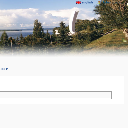
english
AdminLogIn
акси