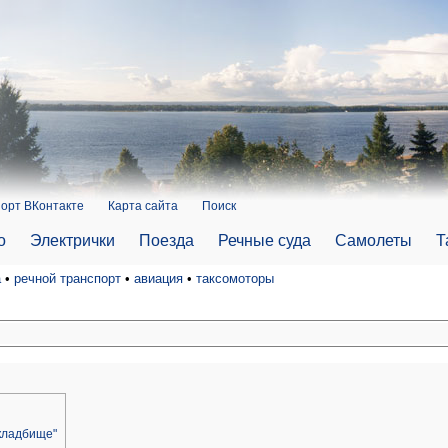
орт ВКонтакте
Карта сайта
Поиск
о
Электрички
Поезда
Речные суда
Самолеты
Т
а
•
речной транспорт
•
авиация
•
таксомоторы
 кладбище"