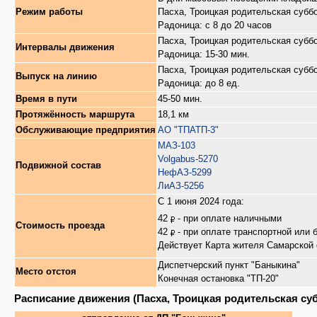
Режим работы
Пасха, Троицкая родительская суббо
Радоница: с 8 до 20 часов
Пасха, Троицкая родительская суббо
Интервалы движения
Радоница: 15-30 мин.
Пасха, Троицкая родительская суббо
Выпуск на линию
Радоница: до 8 ед.
Время в пути
45-50 мин.
Протяжённость маршрута
18,1 км
Обслуживающие предприятия
АО "ТПАТП-3"
МАЗ-103
Volgabus-5270
Подвижной состав
НефАЗ-5299
ЛиАЗ-5256
С 1 июня 2024 года:
42
- при оплате наличными
Стоимость проезда
42
- при оплате транспортной или 
Действует Карта жителя Самарской 
Диспетчерский пункт "Баныкина"
Место отстоя
Конечная остановка "ТП-20"
Расписание движения (Пасха, Троицкая родительская суб