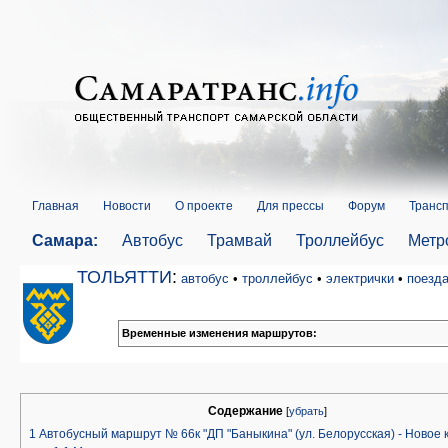
Главная
Новости
О проекте
Для прессы
Форум
Трансп
Самара:
Автобус
Трамвай
Троллейбус
Метр
ТОЛЬЯТТИ
:
автобус
•
троллейбус
•
электрички
•
поезд
Временные изменения маршрутов:
Содержание
[
убрать
]
1
Автобусный маршрут № 66к "ДП "Баныкина" (ул. Белорусская) - Новое