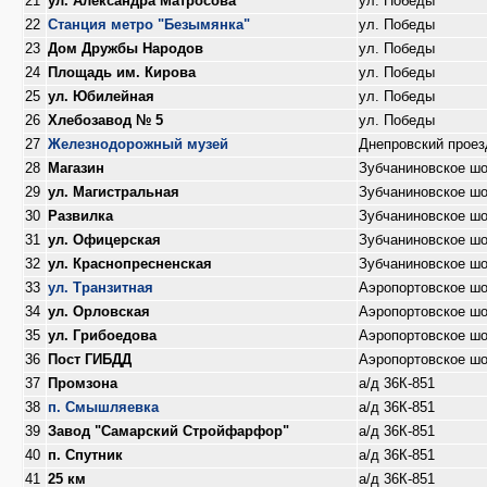
21
ул. Александра Матросова
ул. Победы
22
Станция метро "Безымянка"
ул. Победы
23
Дом Дружбы Народов
ул. Победы
24
Площадь им. Кирова
ул. Победы
25
ул. Юбилейная
ул. Победы
26
Хлебозавод № 5
ул. Победы
27
Железнодорожный музей
Днепровский проез
28
Магазин
Зубчаниновское ш
29
ул. Магистральная
Зубчаниновское ш
30
Развилка
Зубчаниновское ш
31
ул. Офицерская
Зубчаниновское ш
32
ул. Краснопресненская
Зубчаниновское ш
33
ул. Транзитная
Аэропортовское ш
34
ул. Орловская
Аэропортовское ш
35
ул. Грибоедова
Аэропортовское ш
36
Пост ГИБДД
Аэропортовское ш
37
Промзона
а/д 36К-851
38
п. Смышляевка
а/д 36К-851
39
Завод "Самарский Стройфарфор"
а/д 36К-851
40
п. Спутник
а/д 36К-851
41
25 км
а/д 36К-851