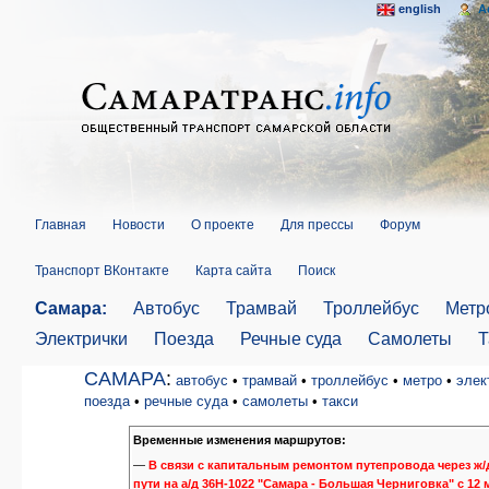
english
A
Главная
Новости
О проекте
Для прессы
Форум
Транспорт ВКонтакте
Карта сайта
Поиск
Самара:
Автобус
Трамвай
Троллейбус
Метр
Электрички
Поезда
Речные суда
Самолеты
Т
САМАРА
:
автобус
•
трамвай
•
троллейбус
•
метро
•
элек
поезда
•
речные суда
•
самолеты
•
такси
Временные изменения маршрутов:
—
В связи с капитальным ремонтом путепровода через ж/
пути на а/д 36Н-1022 "Самара - Большая Черниговка" с 12 