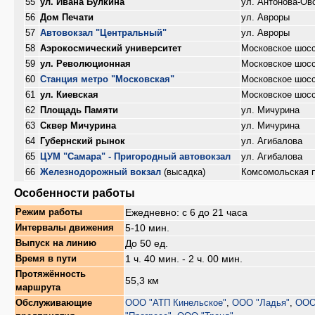
55
ул. Ивана Булкина
ул. Антонова-Ов
56
Дом Печати
ул. Авроры
57
Автовокзал "Центральный"
ул. Авроры
58
Аэрокосмический университет
Московское шос
59
ул. Революционная
Московское шос
60
Станция метро "Московская"
Московское шос
61
ул. Киевская
Московское шос
62
Площадь Памяти
ул. Мичурина
63
Сквер Мичурина
ул. Мичурина
64
Губернский рынок
ул. Агибалова
65
ЦУМ "Самара" - Пригородный автовокзал
ул. Агибалова
66
Железнодорожный вокзал
(высадка)
Комсомольская 
Особенности работы
Ежедневно: с 6 до 21 часа
Режим работы
5-10 мин.
Интервалы движения
До 50 ед.
Выпуск на линию
1 ч. 40 мин. - 2 ч. 00 мин.
Время в пути
Протяжённость
55,3 км
маршрута
Обслуживающие
ООО "АТП Кинельское"
,
ООО "Ладья"
,
ОО