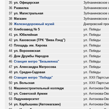
35
ул. Офицерская
Зубчаниновское 
36
Развилка
Зубчаниновское 
37
ул. Магистральная
Зубчаниновское 
38
Магазин
Зубчаниновское 
39
Железнодорожный музей
Днепровский про
40
Хлебозавод № 5
ул. Победы
41
ул. Юбилейная
ул. Победы
42
ул. Каховская (ТРК "Вива Лэнд")
ул. Победы
43
Площадь им. Кирова
ул. Победы
44
ул. Воронежская
ул. Победы
45
Дом Дружбы Народов
ул. Победы
46
Станция метро "Безымянка"
ул. Победы
47
ул. Александра Матросова
ул. Победы
48
ул. Средне-Садовая
ул. Победы
49
Станция метро "Победа"
ул. XXII Партсъ
50
ул. Вольская
ул. XXII Партсъ
51
Машиностроительный колледж
ул. Антонова-Ов
52
ул. Советской Армии
ул. Антонова-Ов
53
Педуниверситет
ул. Антонова-Ов
54
ул. Карбышева (Автомагазин)
ул. Антонова-Ов