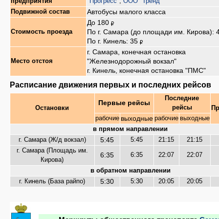
предприятия
"Прогресс"
,
ООО "Тренд"
Автобусы малого класса
Подвижной состав
До 180
По г. Самара (до площади им. Кирова): 
Стоимость проезда
По г. Кинель: 35
г. Самара, конечная остановка
"Железнодорожный вокзал"
Место отстоя
г. Кинель, конечная остановка "ПМС"
Расписание движения первых и последних рейсов
Последние
Первые рейсы
рейсы
Остановки
Пр
выходные
рабочие
рабочие
выходные
в прямом направлении
5:45
г. Самара (Ж/д вокзал)
5:45
21:15
21:15
г. Самара (Площадь им.
6:35
6:35
22:07
22:07
Кирова)
в обратном направлении
5:30
г. Кинель (База райпо)
5:30
20:05
20:05