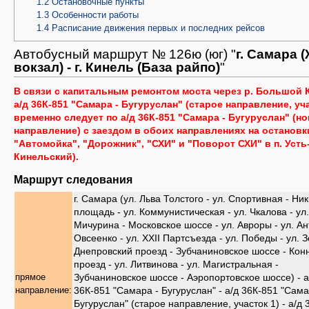
1.2
Остановочные пункты
1.3
Особенности работы
1.4
Расписание движения первых и последних рейсов
Автобусный маршрут № 126ю (юг) "
г. Самара (
вокзал) - г. Кинель (База райпо)
"
В связи с капитальным ремонтом моста через р. Большой 
а/д 36К-851 "Самара - Бугуруслан" (старое направление, уча
временно следует по а/д 36К-851 "Самара - Бугуруслан" (н
направление) с заездом в обоих направлениях на остановк
"Автомойка", "Дорожник", "СХИ" и "Поворот СХИ" в п. Усть
Кинельский).
Маршрут следования
г. Самара (ул. Льва Толстого - ул. Спортивная - Ни
площадь - ул. Коммунистическая - ул. Чкалова - ул.
Мичурина - Московское шоссе - ул. Авроры - ул. А
Овсеенко - ул. XXII Партсъезда - ул. Победы - ул. 
Днепровский проезд - Зубчаниновское шоссе - Кон
проезд - ул. Литвинова - ул. Магистральная -
Зубчаниновское шоссе - Аэропортовское шоссе) - а
прямое
36К-851 "Самара - Бугуруслан" - а/д 36К-851 "Сама
направление:
Бугуруслан" (старое направление, участок 1) - а/д 