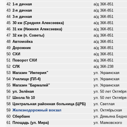
42
1-я дачная
а/д 36К-851
43
2-я дачная
а/д 36К-851
44
3-я дачная
а/д 36К-851
45
30 км (Средняя Алексеевка)
а/д 36К-851
46
31 км (Нижняя Алексеевка)
а/д 36К-851
47
32 км (п. Советы)
а/д 36К-851
48
Автомойка
а/д 36К-851
49
Дорожник
а/д 36К-851
50
СХИ
а/д 36К-851
51
Поворот СХИ
а/д 36К-851
52
СЛК
а/д 36К-238
53
Магазин "Империя"
ул. Украинская
54
Училище (ПЛ-4)
ул. Украинская
55
Магазин "Бармалей"
ул. Украинская
56
ул. Зелёная
ул. 50 лет Октября
57
Школа № 10
ул. 50 лет Октября
58
Центральная районная больница (ЦРБ)
ул. Светлая
59
Железнодорожный вокзал
ул. Октябрьская
60
Сбербанк
ул. Демьяна Бедно
61
Площадь (ул. Мира)
ул. Маяковского