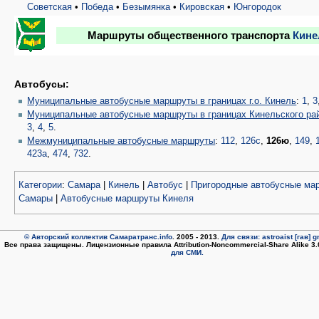
Советская
•
Победа
•
Безымянка
•
Кировская
•
Юнгородок
Маршруты общественного транспорта
Кине
Автобусы:
Муниципальные автобусные маршруты в границах г.о. Кинель
:
1
,
3
Муниципальные автобусные маршруты в границах Кинельского ра
3
,
4
,
5
.
Межмуниципальные автобусные маршруты
:
112
,
126с
,
126ю
,
149
,
423а
,
474
,
732
.
Категории
:
Самара
|
Кинель
|
Автобус
|
Пригородные автобусные ма
Самары
|
Автобусные маршруты Кинеля
© Авторский коллектив Самаратранс.info
. 2005 - 2013.
Для связи: astroaist [гав] 
Все права защищены. Лицензионные правила Attribution-Noncommercial-Share Alike 3
для СМИ.