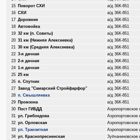
15
Поворот СХИ
а/д 36К-851
16
СХИ
а/д 36К-851
17
Дорожник
а/д 36К-851
18
Автомойка
а/д 36К-851
19
32 км (п. Советы)
а/д 36К-851
20
31 км (Нижняя Алексеевка)
а/д 36К-851
21
30 км (Средняя Алексеевка)
а/д 36К-851
22
3-я дачная
а/д 36К-851
23
2-я дачная
а/д 36К-851
24
1-я дачная
а/д 36К-851
25
25 км
а/д 36К-851
26
п. Спутник
а/д 36К-851
27
Завод "Самарский Стройфарфор"
а/д 36К-851
28
п. Смышляевка
а/д 36К-851
29
Промзона
а/д 36К-851
30
Пост ГИБДД
Аэропортовское 
31
ул. Грибоедова
Аэропортовское 
32
ул. Орловская
Аэропортовское 
33
ул. Транзитная
Аэропортовское 
34
ул. Краснопресненская
Зубчаниновское 