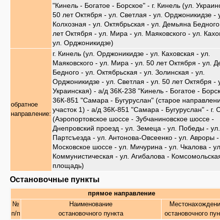
"Кинель - Богатое - Борское" - г. Кинель (ул. Украин
50 лет Октября - ул. Светлая - ул. Орджоникидзе - 
Колхозная - ул. Октябрьская - ул. Демьяна Бедного 
лет Октября - ул. Мира - ул. Маяковского - ул. Кахо
ул. Орджоникидзе)
г. Кинель (ул. Орджоникидзе - ул. Каховская - ул.
Маяковского - ул. Мира - ул. 50 лет Октября - ул. 
Бедного - ул. Октябрьская - ул. Золинская - ул.
Орджоникидзе - ул. Светлая - ул. 50 лет Октября - 
Украинская) - а/д 36К-238 "Кинель - Богатое - Борск
36К-851 "Самара - Бугуруслан" (старое направлени
обратное
участок 1) - а/д 36К-851 "Самара - Бугуруслан" - г.
направление:
(Аэропортовское шоссе - Зубчаниновское шоссе -
Днепровский проезд - ул. Земеца - ул. Победы - ул.
Партсъезда - ул. Антонова-Овсеенко - ул. Авроры -
Московское шоссе - ул. Мичурина - ул. Чкалова - ул
Коммунистическая - ул. Агибалова - Комсомольска
площадь)
Остановочные пункты
прямое направление
№
Наименование
Местонахожден
п/п
остановочного пункта
остановочного пун