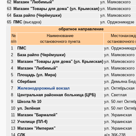
62
Магазин "Любимый"
ул. Маяковского
63
Магазин "Товары для дома" (ул. Крымская)
ул. Маяковского
64
База райпо (Черёмушки)
ул. Маяковского
65
ПМС
(высадка)
ул. Орджоникидзе
обратное направление
№
Наименование
Местонахожд
п/п
остановочного пункта
остановочного 
1
ПМС
ул. Орджоникидз
2
База райпо (Черёмушки)
ул. Маяковского
3
Магазин "Товары для дома" (ул. Крымская)
ул. Маяковского
4
Магазин "Любимый"
ул. Маяковского
5
Площадь (ул. Мира)
ул. Маяковского
6
Сбербанк
ул. Демьяна Бед
7
Железнодорожный вокзал
ул. Октябрьская
8
Центральная районная больница (ЦРБ)
ул. Светлая
9
Школа № 10
ул. 50 лет Октяб
10
ул. Зелёная
ул. 50 лет Октяб
11
Магазин "Бармалей"
ул. Украинская
12
Училище (ПЛ-4)
ул. Украинская
13
Магазин "Империя"
ул. Украинская
14
СЛК
а/д 36К-238