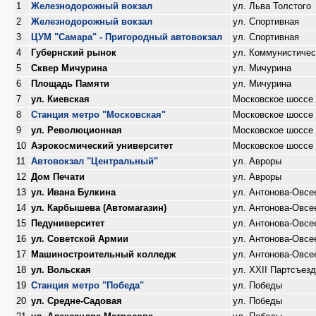
1
Железнодорожный вокзал
ул. Льва Толстого
2
Железнодорожный вокзал
ул. Спортивная
3
ЦУМ "Самара" - Пригородный автовокзал
ул. Спортивная
4
Губернский рынок
ул. Коммунистичес
5
Сквер Мичурина
ул. Мичурина
6
Площадь Памяти
ул. Мичурина
7
ул. Киевская
Московское шоссе
8
Станция метро "Московская"
Московское шоссе
9
ул. Революционная
Московское шоссе
10
Аэрокосмический университет
Московское шоссе
11
Автовокзал "Центральный"
ул. Авроры
12
Дом Печати
ул. Авроры
13
ул. Ивана Булкина
ул. Антонова-Овсе
14
ул. Карбышева (Автомагазин)
ул. Антонова-Овсе
15
Педуниверситет
ул. Антонова-Овсе
16
ул. Советской Армии
ул. Антонова-Овсе
17
Машиностроительный колледж
ул. Антонова-Овсе
18
ул. Вольская
ул. XXII Партсъез
19
Станция метро "Победа"
ул. Победы
20
ул. Средне-Садовая
ул. Победы