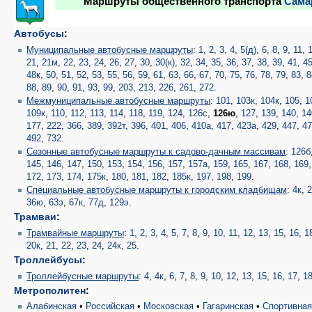
Маршруты общественного транспорта
Сама
Автобусы
:
Муниципальные автобусные маршруты
:
1
,
2
,
3
,
4
,
5(д)
,
6
,
8
,
9
,
11
,
21
,
21м
,
22
,
23
,
24
,
26
,
27
,
30
,
30(к)
,
32
,
34
,
35
,
36
,
37
,
38
,
39
,
41
,
4
48к
,
50
,
51
,
52
,
53
,
55
,
56
,
59
,
61
,
63
,
66
,
67
,
70
,
75
,
76
,
78
,
79
,
83
,
8
88
,
89
,
90
,
91
,
93
,
99
,
203
,
213
,
226
,
261
,
272
.
Межмуниципальные автобусные маршруты
:
101
,
103к
,
104к
,
105
,
1
109к
,
110
,
112
,
113
,
114
,
118
,
119
,
124
,
126с
,
126ю
,
127
,
139
,
140
,
14
177
,
222
,
366
,
389
,
392т
,
396
,
401
,
406
,
410а
,
417
,
423а
,
429
,
447
,
4
492
,
732
.
Сезонные автобусные маршруты к садово-дачным массивам
:
126б
145
,
146
,
147
,
150
,
153
,
154
,
156
,
157
,
157а
,
159
,
165
,
167
,
168
,
169
172
,
173
,
174
,
175к
,
180
,
181
,
182
,
185к
,
197
,
198
,
199
.
Специальные автобусные маршруты к городским кладбищам
:
4к
,
2
36ю
,
63э
,
67к
,
77д
,
129э
.
Трамваи
:
Трамвайные маршруты
:
1
,
2
,
3
,
4
,
5
,
7
,
8
,
9
,
10
,
11
,
12
,
13
,
15
,
16
,
1
20к
,
21
,
22
,
23
,
24
,
24к
,
25
.
Троллейбусы
:
Троллейбусные маршруты
:
4
,
4к
,
6
,
7
,
8
,
9
,
10
,
12
,
13
,
15
,
16
,
17
,
1
Метрополитен
:
Алабинская
•
Российская
•
Московская
•
Гагаринская
•
Спортивна