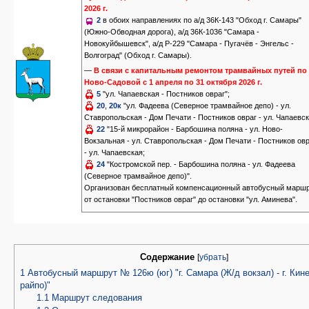
2026 г.
2
в обоих направлениях по а/д 36К-143 "Обход г. Самары"
(Южно-Обводная дорога), а/д 36К-1036 "Самара -
Новокуйбышевск", а/д Р-229 "Самара - Пугачёв - Энгельс -
Волгоград" (Обход г. Самары).
—
В связи с капитальным ремонтом трамвайных путей по 
Ново-Садовой с 1 апреля по 31 октября 2026 г.
5
"ул. Чапаевская - Постников овраг";
20
,
20к
"ул. Фадеева (Северное трамвайное депо) - ул.
Ставропольская - Дом Печати - Постников овраг - ул. Чапаевск
22
"15-й микрорайон - Барбошина поляна - ул. Ново-
Вокзальная - ул. Ставропольская - Дом Печати - Постников ов
- ул. Чапаевская;
24
"Костромской пер. - Барбошина поляна - ул. Фадеева
(Северное трамвайное депо)".
Организован бесплатный компенсационный автобусный марш
от остановки "Постников овраг" до остановки "ул. Аминева".
Содержание
[
убрать
]
1
Автобусный маршрут № 126ю (юг) "г. Самара (Ж/д вокзал) - г. Кин
райпо)"
1.1
Маршрут следования