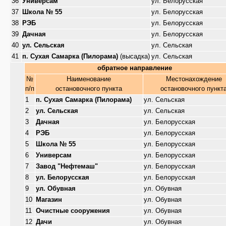
36
Универсам
ул. Белорусская
37
Школа № 55
ул. Белорусская
38
РЭБ
ул. Белорусская
39
Дачная
ул. Белорусская
40
ул. Сельская
ул. Сельская
41
п. Сухая Самарка (Пилорама)
(высадка)
ул. Сельская
обратное направление
№
Наименование
Местонахождение
п/п
остановочного пункта
остановочного пункт
1
п. Сухая Самарка (Пилорама)
ул. Сельская
2
ул. Сельская
ул. Сельская
3
Дачная
ул. Белорусская
4
РЭБ
ул. Белорусская
5
Школа № 55
ул. Белорусская
6
Универсам
ул. Белорусская
7
Завод "Нефтемаш"
ул. Белорусская
8
ул. Белорусская
ул. Белорусская
9
ул. Обувная
ул. Обувная
10
Магазин
ул. Обувная
11
Очистные сооружения
ул. Обувная
12
Дачи
ул. Обувная