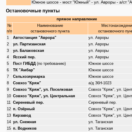
Южное шоссе - мост "Южный" - ул. Авроры - а/ст "
Остановочные пункты
прямое направление
№
Наименование
Местонахождени
п/п
остановочного пункта
остановочного пун
1
Автостанция "Аврора"
ул. Авроры
2
ул. Партизанская
ул. Авроры
3
ул. Балаковская
ул. Авроры
4
Ясский пер.
ул. Авроры
5
Пост ГИБДД
(по требованию)
Южное шоссе
6
ТК "Амбар"
Южное шоссе
7
Сельхозярмарка
Южное шоссе
8
Совхоз "Кряж"
а/д 36Н-1023
9
Совхоз "Кряж", ул. Поселковая
Совхоз "Кряж", ул. Цен
10
Совхоз "Кряж", ул. Центральная
Совхоз "Кряж", ул. Цен
11
Сиреневый пер.
Сиреневый пер.
12
п. Озёрный
Совхоз "Кряж", ул. Цен
13
Кирзавод
Совхоз "Кряж", ул. Цен
14
ул. Снежная
ул. Таганская
15
п. Водников
ул. Таганская