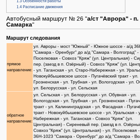
1.3
Особенности работы
1.4
Расписание движения
Автобусный маршрут № 26 "
а/ст "Аврора" - п
Самарка
"
Маршрут следования
ул. Авроры - мост "Южный" - Южное шоссе - а/д 3
"Самара - Оренбург" до а/д "Самара - Волгоград" - 
Поселковая - Совхоз "Кряж" (ул. Центральная) - С
пер. (заезд в п. Озёрный) - Совхоз "Кряж" (ул. Цен
прямое
- ул. Таганская - ул. Старо-Набережная - ул. Ураль
направление:
Новокуйбышевское шоссе - Пугачёвский тракт - ул.
Грозненская - ул. Трубная - ул. Вологодская - ул. О
ул. Белорусская - ул. Сельская
ул. Сельская - ул. Белорусская - ул. Обувная - ул.
Вологодская - ул. Трубная - ул. Грозненская - Пуга
тракт - ул. Калининградская - ул. Фасадная - Пугач
тракт - Новокуйбышевское шоссе - ул. Уральская - 
обратное
Набережная - ул. Таганская - Совхоз "Кряж" (ул.
направление:
Центральная) - Сиреневый пер. (заезд в п. Озёрный
Совхоз "Кряж" (ул. Центральная) - ул. Поселковая -
36Н-1023 "Самара - Оренбург" до а/д "Самара - Во