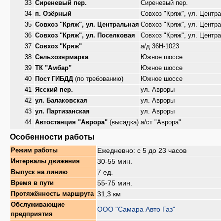
33
Сиреневый пер.
Сиреневый пер.
34
п. Озёрный
Совхоз "Кряж", ул. Центр
35
Совхоз "Кряж", ул. Центральная
Совхоз "Кряж", ул. Центр
36
Совхоз "Кряж", ул. Поселковая
Совхоз "Кряж", ул. Центр
37
Совхоз "Кряж"
а/д 36Н-1023
38
Сельхозярмарка
Южное шоссе
39
ТК "Амбар"
Южное шоссе
40
Пост ГИБДД
(по требованию)
Южное шоссе
41
Ясский пер.
ул. Авроры
42
ул. Балаковская
ул. Авроры
43
ул. Партизанская
ул. Авроры
44
Автостанция "Аврора"
(высадка)
а/ст "Аврора"
Особенности работы
Ежедневно: с 5 до 23 часов
Режим работы
30-55 мин.
Интервалы движения
7 ед.
Выпуск на линию
55-75 мин.
Время в пути
31,3 км
Протяжённость маршрута
Обслуживающие
ООО "Самара Авто Газ"
предприятия