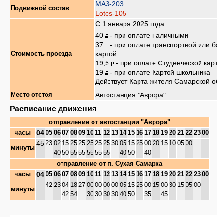
МАЗ-203
Подвижной состав
Lotos-105
С 1 января 2025 года:
40
- при оплате наличными
37
- при оплате транспортной или б
картой
Стоимость проезда
19,5
- при оплате Студенческой кар
19
- при оплате Картой школьника
Действует Карта жителя Самарской о
Автостанция "Аврора"
Место отстоя
Расписание движения
отправление от
автостанции "Аврора"
04
часы
05
06
07
08
09
10
11
12
13
14
15
16
17
18
19
20
21
22
23
00
45
23
02
15
25
25
25
25
25
30
05
15
25
00
20
15
10
05
00
минуты
40
50
55
55
55
55
55
40
50
40
отправление от
п. Сухая Самарка
04
часы
05
06
07
08
09
10
11
12
13
14
15
16
17
18
19
20
21
22
23
00
42
23
04
18
27
00
00
00
00
05
15
25
00
15
00
30
15
05
00
минуты
42
54
30
30
30
30
40
50
35
45