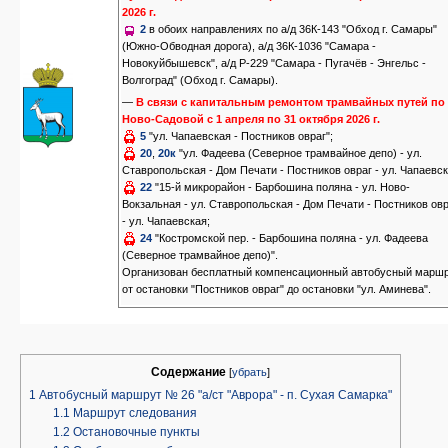
2026 г.
2
в обоих направлениях по а/д 36К-143 "Обход г. Самары"
(Южно-Обводная дорога), а/д 36К-1036 "Самара -
Новокуйбышевск", а/д Р-229 "Самара - Пугачёв - Энгельс -
Волгоград" (Обход г. Самары).
—
В связи с капитальным ремонтом трамвайных путей по 
Ново-Садовой с 1 апреля по 31 октября 2026 г.
5
"ул. Чапаевская - Постников овраг";
20
,
20к
"ул. Фадеева (Северное трамвайное депо) - ул.
Ставропольская - Дом Печати - Постников овраг - ул. Чапаевск
22
"15-й микрорайон - Барбошина поляна - ул. Ново-
Вокзальная - ул. Ставропольская - Дом Печати - Постников ов
- ул. Чапаевская;
24
"Костромской пер. - Барбошина поляна - ул. Фадеева
(Северное трамвайное депо)".
Организован бесплатный компенсационный автобусный марш
от остановки "Постников овраг" до остановки "ул. Аминева".
Содержание
[
убрать
]
1
Автобусный маршрут № 26 "а/ст "Аврора" - п. Сухая Самарка"
1.1
Маршрут следования
1.2
Остановочные пункты