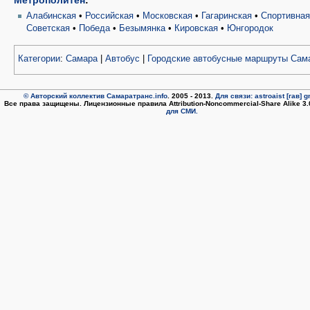
Алабинская
•
Российская
•
Московская
•
Гагаринская
•
Спортивна
Советская
•
Победа
•
Безымянка
•
Кировская
•
Юнгородок
Категории
:
Самара
|
Автобус
|
Городские автобусные маршруты Сам
© Авторский коллектив Самаратранс.info
. 2005 - 2013.
Для связи: astroaist [гав] 
Все права защищены. Лицензионные правила Attribution-Noncommercial-Share Alike 3
для СМИ.