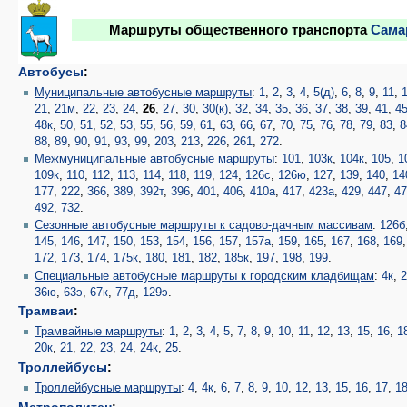
Маршруты общественного транспорта
Сама
Автобусы
:
Муниципальные автобусные маршруты
:
1
,
2
,
3
,
4
,
5(д)
,
6
,
8
,
9
,
11
,
21
,
21м
,
22
,
23
,
24
,
26
,
27
,
30
,
30(к)
,
32
,
34
,
35
,
36
,
37
,
38
,
39
,
41
,
4
48к
,
50
,
51
,
52
,
53
,
55
,
56
,
59
,
61
,
63
,
66
,
67
,
70
,
75
,
76
,
78
,
79
,
83
,
8
88
,
89
,
90
,
91
,
93
,
99
,
203
,
213
,
226
,
261
,
272
.
Межмуниципальные автобусные маршруты
:
101
,
103к
,
104к
,
105
,
1
109к
,
110
,
112
,
113
,
114
,
118
,
119
,
124
,
126с
,
126ю
,
127
,
139
,
140
,
14
177
,
222
,
366
,
389
,
392т
,
396
,
401
,
406
,
410а
,
417
,
423а
,
429
,
447
,
4
492
,
732
.
Сезонные автобусные маршруты к садово-дачным массивам
:
126б
145
,
146
,
147
,
150
,
153
,
154
,
156
,
157
,
157а
,
159
,
165
,
167
,
168
,
169
172
,
173
,
174
,
175к
,
180
,
181
,
182
,
185к
,
197
,
198
,
199
.
Специальные автобусные маршруты к городским кладбищам
:
4к
,
2
36ю
,
63э
,
67к
,
77д
,
129э
.
Трамваи
:
Трамвайные маршруты
:
1
,
2
,
3
,
4
,
5
,
7
,
8
,
9
,
10
,
11
,
12
,
13
,
15
,
16
,
1
20к
,
21
,
22
,
23
,
24
,
24к
,
25
.
Троллейбусы
:
Троллейбусные маршруты
:
4
,
4к
,
6
,
7
,
8
,
9
,
10
,
12
,
13
,
15
,
16
,
17
,
1
Метрополитен
: