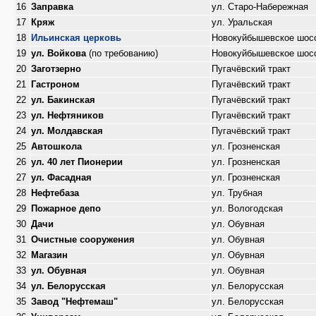
16
Заправка
ул. Старо-Набережная
17
Кряж
ул. Уральская
18
Ильинская церковь
Новокуйбышевское шос
19
ул. Войкова
(по требованию)
Новокуйбышевское шос
20
Заготзерно
Пугачёвский тракт
21
Гастроном
Пугачёвский тракт
22
ул. Бакинская
Пугачёвский тракт
23
ул. Нефтяников
Пугачёвский тракт
24
ул. Молдавская
Пугачёвский тракт
25
Автошкола
ул. Грозненская
26
ул. 40 лет Пионерии
ул. Грозненская
27
ул. Фасадная
ул. Грозненская
28
Нефтебаза
ул. Трубная
29
Пожарное депо
ул. Вологодская
30
Дачи
ул. Обувная
31
Очистные сооружения
ул. Обувная
32
Магазин
ул. Обувная
33
ул. Обувная
ул. Обувная
34
ул. Белорусская
ул. Белорусская
35
Завод "Нефтемаш"
ул. Белорусская