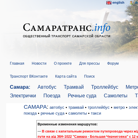
english
A
Главная
Новости
О проекте
Для прессы
Форум
Транспорт ВКонтакте
Карта сайта
Поиск
Самара:
Автобус
Трамвай
Троллейбус
Метр
Электрички
Поезда
Речные суда
Самолеты
Т
САМАРА
:
автобус
•
трамвай
•
троллейбус
•
метро
•
элек
поезда
•
речные суда
•
самолеты
•
такси
Временные изменения маршрутов:
—
В связи с капитальным ремонтом путепровода через ж/
пути на а/д 36Н-1022 "Самара - Большая Черниговка" с 12 