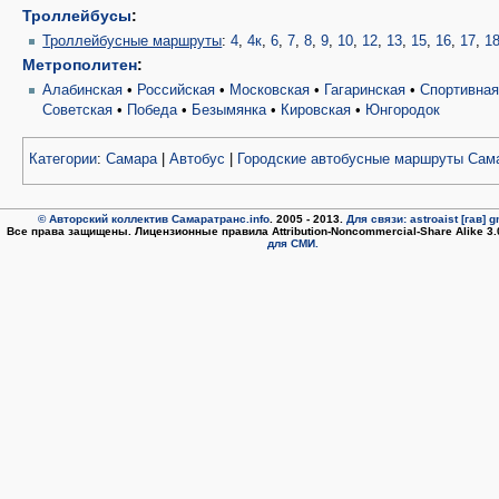
Троллейбусы
:
Троллейбусные маршруты
:
4
,
4к
,
6
,
7
,
8
,
9
,
10
,
12
,
13
,
15
,
16
,
17
,
1
Метрополитен
:
Алабинская
•
Российская
•
Московская
•
Гагаринская
•
Спортивна
Советская
•
Победа
•
Безымянка
•
Кировская
•
Юнгородок
Категории
:
Самара
|
Автобус
|
Городские автобусные маршруты Сам
© Авторский коллектив Самаратранс.info
. 2005 - 2013.
Для связи: astroaist [гав] 
Все права защищены. Лицензионные правила Attribution-Noncommercial-Share Alike 3
для СМИ.