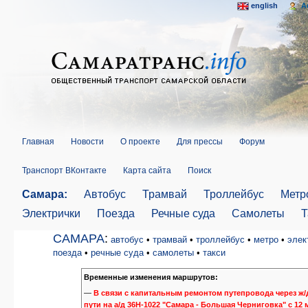
english
A
Главная
Новости
О проекте
Для прессы
Форум
Транспорт ВКонтакте
Карта сайта
Поиск
Самара:
Автобус
Трамвай
Троллейбус
Метр
Электрички
Поезда
Речные суда
Самолеты
Т
САМАРА
:
автобус
•
трамвай
•
троллейбус
•
метро
•
элек
поезда
•
речные суда
•
самолеты
•
такси
Временные изменения маршрутов:
—
В связи с капитальным ремонтом путепровода через ж/
пути на а/д 36Н-1022 "Самара - Большая Черниговка" с 12 