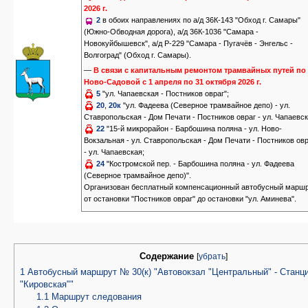
2026 г.
2
в обоих направлениях по а/д 36К-143 "Обход г. Самары"
(Южно-Обводная дорога), а/д 36К-1036 "Самара -
Новокуйбышевск", а/д Р-229 "Самара - Пугачёв - Энгельс -
Волгоград" (Обход г. Самары).
—
В связи с капитальным ремонтом трамвайных путей по 
Ново-Садовой с 1 апреля по 31 октября 2026 г.
5
"ул. Чапаевская - Постников овраг";
20
,
20к
"ул. Фадеева (Северное трамвайное депо) - ул.
Ставропольская - Дом Печати - Постников овраг - ул. Чапаевск
22
"15-й микрорайон - Барбошина поляна - ул. Ново-
Вокзальная - ул. Ставропольская - Дом Печати - Постников ов
- ул. Чапаевская;
24
"Костромской пер. - Барбошина поляна - ул. Фадеева
(Северное трамвайное депо)".
Организован бесплатный компенсационный автобусный марш
от остановки "Постников овраг" до остановки "ул. Аминева".
Содержание
[
убрать
]
1
Автобусный маршрут № 30(к) "Автовокзал "Центральный" - Станц
"Кировская""
1.1
Маршрут следования