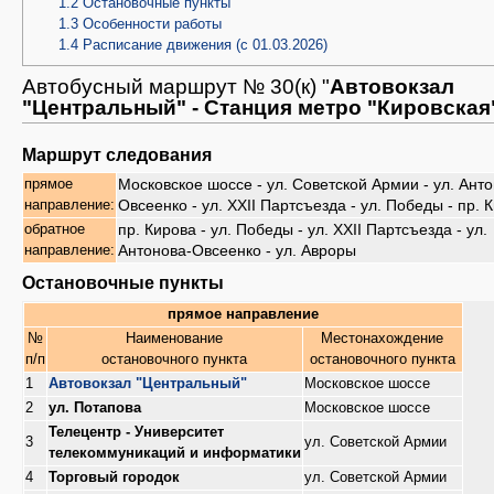
1.2
Остановочные пункты
1.3
Особенности работы
1.4
Расписание движения (с 01.03.2026)
Автобусный маршрут № 30(к) "
Автовокзал
"Центральный" - Станция метро "Кировская
Маршрут следования
Московское шоссе - ул. Советской Армии - ул. Ант
прямое
Овсеенко - ул. XXII Партсъезда - ул. Победы - пр. 
направление:
пр. Кирова - ул. Победы - ул. XXII Партсъезда - ул.
обратное
Антонова-Овсеенко - ул. Авроры
направление:
Остановочные пункты
прямое направление
№
Наименование
Местонахождение
п/п
остановочного пункта
остановочного пункта
1
Автовокзал "Центральный"
Московское шоссе
2
ул. Потапова
Московское шоссе
Телецентр - Университет
3
ул. Советской Армии
телекоммуникаций и информатики
4
Торговый городок
ул. Советской Армии