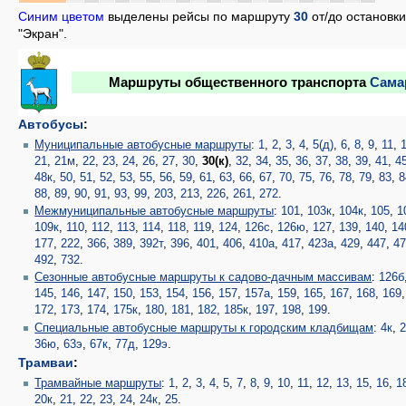
Синим цветом
выделены рейсы по маршруту
30
от/до остановки
"Экран".
Маршруты общественного транспорта
Сама
Автобусы
:
Муниципальные автобусные маршруты
:
1
,
2
,
3
,
4
,
5(д)
,
6
,
8
,
9
,
11
,
21
,
21м
,
22
,
23
,
24
,
26
,
27
,
30
,
30(к)
,
32
,
34
,
35
,
36
,
37
,
38
,
39
,
41
,
4
48к
,
50
,
51
,
52
,
53
,
55
,
56
,
59
,
61
,
63
,
66
,
67
,
70
,
75
,
76
,
78
,
79
,
83
,
8
88
,
89
,
90
,
91
,
93
,
99
,
203
,
213
,
226
,
261
,
272
.
Межмуниципальные автобусные маршруты
:
101
,
103к
,
104к
,
105
,
1
109к
,
110
,
112
,
113
,
114
,
118
,
119
,
124
,
126с
,
126ю
,
127
,
139
,
140
,
14
177
,
222
,
366
,
389
,
392т
,
396
,
401
,
406
,
410а
,
417
,
423а
,
429
,
447
,
4
492
,
732
.
Сезонные автобусные маршруты к садово-дачным массивам
:
126б
145
,
146
,
147
,
150
,
153
,
154
,
156
,
157
,
157а
,
159
,
165
,
167
,
168
,
169
172
,
173
,
174
,
175к
,
180
,
181
,
182
,
185к
,
197
,
198
,
199
.
Специальные автобусные маршруты к городским кладбищам
:
4к
,
2
36ю
,
63э
,
67к
,
77д
,
129э
.
Трамваи
:
Трамвайные маршруты
:
1
,
2
,
3
,
4
,
5
,
7
,
8
,
9
,
10
,
11
,
12
,
13
,
15
,
16
,
1
20к
,
21
,
22
,
23
,
24
,
24к
,
25
.