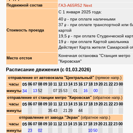
ГАЗ-A65R52 Next
Подвижной состав
С 1 января 2025 года:
40
- при оплате наличными
37
- при оплате транспортной или б
картой
Стоимость проезда
19,5
- при оплате Студенческой кар
19
- при оплате Картой школьника
Действует Карта жителя Самарской о
Конечная остановка "Станция метро
Место отстоя
"Кировская"
Расписание движения (с 01.03.2026)
отправление от
автовокзала "Центральный"
(прямое напр.)
05
часы
06
07
08
09
10
11
12
13
14
15
16
17
18
19
20
21
22
23
00
34
минуты
13
52
07
15
53
01
16
00
отправление от
станции метро "Кировская"
(обратное напр.)
05
часы
06
07
08
09
10
11
12
13
14
15
16
17
18
19
20
21
22
23
00
минуты
35
43
21
29
44
отправление от
завода "Экран"
(обратное напр.)
05
часы
06
07
08
09
10
11
12
13
14
15
16
17
18
19
20
21
22
23
00
минуты
23
02
10
50