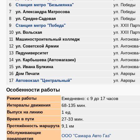
6
Станция метро "Безымянка"
ул. Победы
7
ул. Александра Матросова
ул. Победы
8
ул. Средне-Садовая
ул. Победы
9
Станция метро "Победа"
ул. XXII Пар
10
ул. Вольская
ул. XXII Пар
11
Машиностроительный колледж
ул. Антонова
12
ул. Советской Армии
ул. Антонова
13
Педуниверситет
ул. Антонова
14
ул. Карбышева (Автомагазин)
ул. Антонова
15
ул. Ивана Булкина
ул. Антонова
16
Дом Печати
ул. Авроры
17
Автовокзал "Центральный"
ул. Авроры
Особенности работы
Ежедневно: с 9 до 17 часов
Режим работы
68-135 мин.
Интервалы движения
1 ед.
Выпуск на линию
27-33 мин.
Время в пути
9,1 км
Протяжённость маршрута
Обслуживающие
ООО "Самара Авто Газ"
предприятия