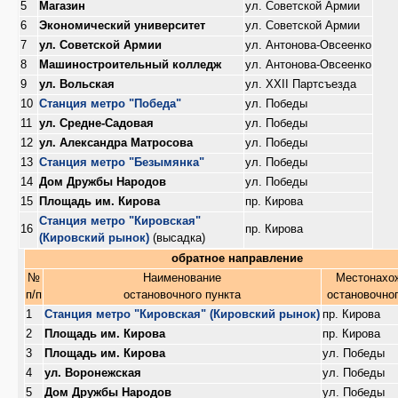
5
Магазин
ул. Советской Армии
6
Экономический университет
ул. Советской Армии
7
ул. Советской Армии
ул. Антонова-Овсеенко
8
Машиностроительный колледж
ул. Антонова-Овсеенко
9
ул. Вольская
ул. XXII Партсъезда
10
Станция метро "Победа"
ул. Победы
11
ул. Средне-Садовая
ул. Победы
12
ул. Александра Матросова
ул. Победы
13
Станция метро "Безымянка"
ул. Победы
14
Дом Дружбы Народов
ул. Победы
15
Площадь им. Кирова
пр. Кирова
Станция метро "Кировская"
16
пр. Кирова
(Кировский рынок)
(высадка)
обратное направление
№
Наименование
Местонахо
п/п
остановочного пункта
остановочног
1
Станция метро "Кировская" (Кировский рынок)
пр. Кирова
2
Площадь им. Кирова
пр. Кирова
3
Площадь им. Кирова
ул. Победы
4
ул. Воронежская
ул. Победы
5
Дом Дружбы Народов
ул. Победы