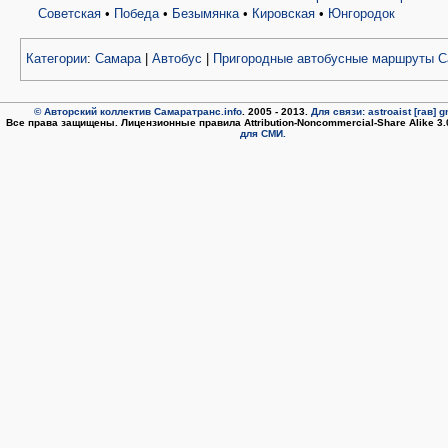
Советская
•
Победа
•
Безымянка
•
Кировская
•
Юнгородок
Категории
:
Самара
|
Автобус
|
Пригородные автобусные маршруты 
© Авторский коллектив Самаратранс.info
. 2005 - 2013.
Для связи: astroaist [гав] 
Все права защищены. Лицензионные правила Attribution-Noncommercial-Share Alike 3
для СМИ.