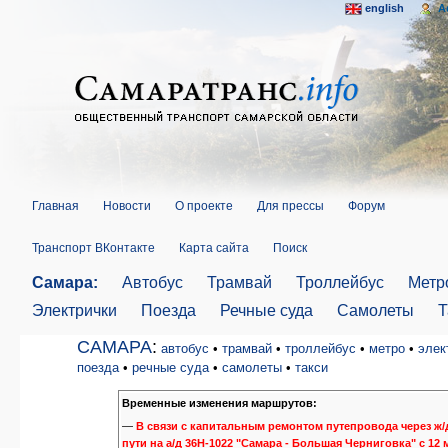
english
A
Главная
Новости
О проекте
Для прессы
Форум
Транспорт ВКонтакте
Карта сайта
Поиск
Самара:
Автобус
Трамвай
Троллейбус
Метр
Электрички
Поезда
Речные суда
Самолеты
Т
САМАРА
:
автобус
•
трамвай
•
троллейбус
•
метро
•
элек
поезда
•
речные суда
•
самолеты
•
такси
Временные изменения маршрутов:
—
В связи с капитальным ремонтом путепровода через ж/
пути на а/д 36Н-1022 "Самара - Большая Черниговка" с 12 