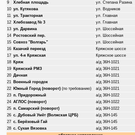
9
Хлебная площадь
ул. Степана Разина
10
ул. Кутякова
ул. Водников
11
ул. Тракторная
ул. Главная
12
Хлебозавод № 3
ул. Главная
13
ул. Дарвина
ул. Шоссейная
14
Ростовский пер.
ул. Шоссейная
15
Совхоз "Волгарь"
ул. Шоссейная
16
Казачий переезд
Кряжское шоссе
17
ул. 4-я Кряжская
Кряжское шоссе
18
Кряж
а/д 36Н-1021
19
Кряжский РМЗ
а/д 36Н-1021
20
Дачная
а/д 36Н-1021
21
Военный городок
а/д 36Н-1021
22
Южный Город (поворот)
(по требованию)
а/д 36Н-1021
23
п. Придорожный
а/д 36Н-1022
24
АГЛОС (поворот)
а/д 36Н-1022
25
п. Самарский (поворот)
а/д 36Н-1022
26
с. Дубовый Умёт (Волжская ЦРБ)
а/д 36Н-145
27
с. Берёзовый Гай
а/д 36Н-145
28
с. Сухая Вязовка
а/д 36Н-145