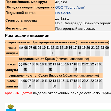
43,7 км
Протяжённость маршрута
ООО "Транс-Авто"
Обслуживающие предприятия
ПАЗ-3205
Подвижной состав
До 122
Стоимость проезда
По г. Самара (до Военного городк
Пригородный автовокзал
Место отстоя
Расписание движения
отправление от
Пригородного автовокзала
(прямое направление)
05
часы
06
07
08
09
10
11
12
13
14
15
16
17
18
19
20
21
22
23
00
минуты
00
00
отправление от
Кряжа
(прямое направление)
05
часы
06
07
08
09
10
11
12
13
14
15
16
17
18
19
20
21
22
23
00
минуты
45
45
45
отправление от
с. Сухая Вязовка
(обратное направление)
05
часы
06
07
08
09
10
11
12
13
14
15
16
17
18
19
20
21
22
23
00
минуты
30
30
30
Красным цветом
выделен укороченный рейс до остановки "Кряж