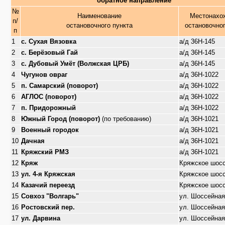
обратное направление
№
Наименование
Местонахо
п/
остановочного пункта
остановочног
п
1
с. Сухая Вязовка
а/д 36Н-145
2
с. Берёзовый Гай
а/д 36Н-145
3
с. Дубовый Умёт (Волжская ЦРБ)
а/д 36Н-145
4
Чугунов овраг
а/д 36Н-1022
5
п. Самарский (поворот)
а/д 36Н-1022
6
АГЛОС (поворот)
а/д 36Н-1022
7
п. Придорожный
а/д 36Н-1022
8
Южный Город (поворот)
(по требованию)
а/д 36Н-1021
9
Военный городок
а/д 36Н-1021
10
Дачная
а/д 36Н-1021
11
Кряжский РМЗ
а/д 36Н-1021
12
Кряж
Кряжское шос
13
ул. 4-я Кряжская
Кряжское шос
14
Казачий переезд
Кряжское шос
15
Совхоз "Волгарь"
ул. Шоссейная
16
Ростовский пер.
ул. Шоссейная
17
ул. Дарвина
ул. Шоссейная