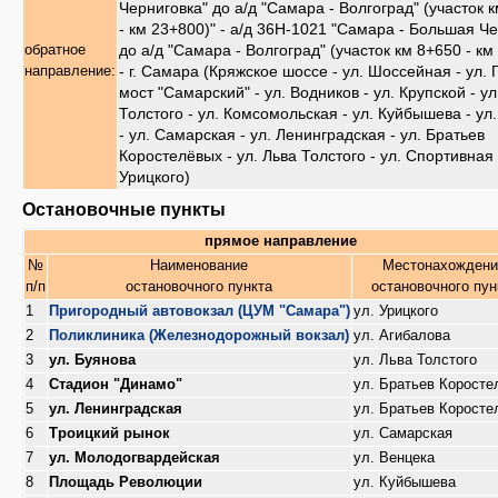
Черниговка" до а/д "Самара - Волгоград" (участок 
- км 23+800)" - а/д 36Н-1021 "Самара - Большая Ч
до а/д "Самара - Волгоград" (участок км 8+650 - км
обратное
- г. Самара (Кряжское шоссе - ул. Шоссейная - ул. 
направление:
мост "Самарский" - ул. Водников - ул. Крупской - у
Толстого - ул. Комсомольская - ул. Куйбышева - ул
- ул. Самарская - ул. Ленинградская - ул. Братьев
Коростелёвых - ул. Льва Толстого - ул. Спортивная 
Урицкого)
Остановочные пункты
прямое направление
№
Наименование
Местонахожден
п/п
остановочного пункта
остановочного пун
1
Пригородный автовокзал (ЦУМ "Самара")
ул. Урицкого
2
Поликлиника (Железнодорожный вокзал)
ул. Агибалова
3
ул. Буянова
ул. Льва Толстого
4
Стадион "Динамо"
ул. Братьев Коросте
5
ул. Ленинградская
ул. Братьев Коросте
6
Троицкий рынок
ул. Самарская
7
ул. Молодогвардейская
ул. Венцека
8
Площадь Революции
ул. Куйбышева