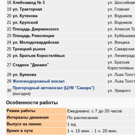
18
Хлебозавод № 3
ул. Шоссейная
19
ул. Тракторная
ул. Главная
20
ул. Кутякова
ул. Водников
21
ул. Крупской
ул. Водников
22
Площадь Дзержинского
ул. Алексея Т
23
Площадь Революции
ул. Куйбышев
24
ул. Молодогвардейская
ул. Венцека
25
Троицкий рынок
ул. Самарская
26
ул. Братьев Коростелёвых
ул. Ленинград
ул. Братьев
27
Стадион "Динамо"
Коростелёвых
28
ул. Буянова
ул. Льва Толс
29
Железнодорожный вокзал
ул. Льва Толс
Пригородный автовокзал (ЦУМ "Самара")
30
ул. Урицкого
(высадка)
Особенности работы
Ежедневно: с 7 до 20 часов
Режим работы
По расписанию
Интервалы движения
1 ед.
Выпуск на линию
1 ч. 15 мин. - 1 ч. 20 мин.
Время в пути