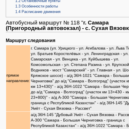
1.2
Остановочные пункты
1.3
Особенности работы
1.4
Расписание движения
Автобусный маршрут № 118 "
г. Самара
(Пригородный автовокзал) - с. Сухая Вязов
Маршрут следования
г. Самара (ул. Урицкого - ул. Агибалова - ул. Льва Т
ул. Братьев Коростелёвых - ул. Ленинградская - ул.
Самарская - ул. Венцека - ул. Куйбышева - ул.
Комсомольская - ул. Степана Разина - ул. Крупской 
Водников - мост "Самарский" - ул. Главная - ул. Ш
Кряжское шоссе) - а/д 36Н-1021 "Самара - Больша
прямое
Черниговка" до а/д "Самара - Волгоград" (участок к
направление:
км 13+430)" - а/д 36Н-1022 "Самара - Большая Чер
до а/д "Самара - Волгоград" (участок км 13+430 - к
23+800)" - а/д А-300 "Самара - Большая Черниговка
граница с Республикой Казахстан" - а/д 36Н-145 "
Умёт - Сухая Вязовка - Рассвет"
а/д 36Н-145 "Дубовый Умёт - Сухая Вязовка - Рассве
А-300 "Самара - Большая Черниговка - граница с
Республикой Казахстан" - а/д 36Н-1022 "Самара -