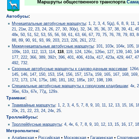
Маршруты общественного транспорта
Сама
Автобусы
:
Муниципальные автобусные маршруты
:
1
,
2
,
3
,
4
,
5(д)
,
6
,
8
,
9
,
11
,
21
,
21м
,
22
,
23
,
24
,
26
,
27
,
30
,
30(к)
,
32
,
34
,
35
,
36
,
37
,
38
,
39
,
41
,
4
48к
,
50
,
51
,
52
,
53
,
55
,
56
,
59
,
61
,
63
,
66
,
67
,
70
,
75
,
76
,
78
,
79
,
83
,
8
88
,
89
,
90
,
91
,
93
,
99
,
203
,
213
,
226
,
261
,
272
.
Межмуниципальные автобусные маршруты
:
101
,
103к
,
104к
,
105
,
1
109к
,
110
,
112
,
113
,
114
,
118
,
119
,
124
,
126с
,
126ю
,
127
,
139
,
140
,
14
177
,
222
,
366
,
389
,
392т
,
396
,
401
,
406
,
410а
,
417
,
423а
,
429
,
447
,
4
492
,
732
.
Сезонные автобусные маршруты к садово-дачным массивам
:
126б
145
,
146
,
147
,
150
,
153
,
154
,
156
,
157
,
157а
,
159
,
165
,
167
,
168
,
169
172
,
173
,
174
,
175к
,
180
,
181
,
182
,
185к
,
197
,
198
,
199
.
Специальные автобусные маршруты к городским кладбищам
:
4к
,
2
36ю
,
63э
,
67к
,
77д
,
129э
.
Трамваи
:
Трамвайные маршруты
:
1
,
2
,
3
,
4
,
5
,
7
,
8
,
9
,
10
,
11
,
12
,
13
,
15
,
16
,
1
20к
,
21
,
22
,
23
,
24
,
24к
,
25
.
Троллейбусы
:
Троллейбусные маршруты
:
4
,
4к
,
6
,
7
,
8
,
9
,
10
,
12
,
13
,
15
,
16
,
17
,
1
Метрополитен
:
Алабинская
•
Российская
•
Московская
•
Гагаринская
•
Спортивна