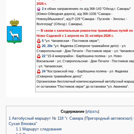
2026 г.
2
в обоих направлениях по а/д 36К-143 "Обход г. Самары"
(Южно-Обводная дорога), а/д 36К-1036 "Самара -
Новокуйбышевск", а/д Р-229 "Самара - Пугачёв - Энгельс -
Волгоград" (Обход г. Самары).
—
В связи с капитальным ремонтом трамвайных путей по 
Ново-Садовой с 1 апреля по 31 октября 2026 г.
5
"ул. Чапаевская - Постников овраг";
20
,
20к
"ул. Фадеева (Северное трамвайное депо) - ул.
Ставропольская - Дом Печати - Постников овраг - ул. Чапаевск
22
"15-й микрорайон - Барбошина поляна - ул. Ново-
Вокзальная - ул. Ставропольская - Дом Печати - Постников ов
- ул. Чапаевская;
24
"Костромской пер. - Барбошина поляна - ул. Фадеева
(Северное трамвайное депо)".
Организован бесплатный компенсационный автобусный марш
от остановки "Постников овраг" до остановки "ул. Аминева".
Содержание
[
убрать
]
1
Автобусный маршрут № 118 "г. Самара (Пригородный автовокзал) -
Сухая Вязовка"
1.1
Маршрут следования