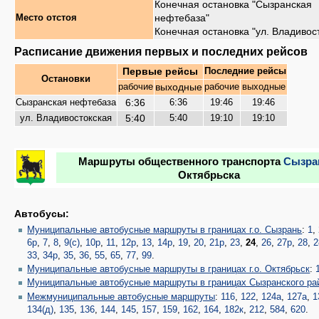
Конечная остановка "Сызранская
нефтебаза"
Место отстоя
Конечная остановка "ул. Владивос
Расписание движения первых и последних рейсов
Первые рейсы
Последние рейсы
Остановки
выходные
рабочие
рабочие
выходные
6:36
Сызранская нефтебаза
6:36
19:46
19:46
5:40
ул. Владивостокская
5:40
19:10
19:10
Маршруты общественного транспорта
Сызра
Октябрьска
Автобусы:
Муниципальные автобусные маршруты в границах г.о. Сызрань
:
1
,
6р
,
7
,
8
,
9(с)
,
10р
,
11
,
12р
,
13
,
14р
,
19
,
20
,
21р
,
23
,
24
,
26
,
27р
,
28
,
2
33
,
34р
,
35
,
36
,
55
,
65
,
77
,
99
.
Муниципальные автобусные маршруты в границах г.о. Октябрьск
:
Муниципальные автобусные маршруты в границах Сызранского ра
Межмуниципальные автобусные маршруты
:
116
,
122
,
124а
,
127а
,
1
134(д)
,
135
,
136
,
144
,
145
,
157
,
159
,
162
,
164
,
182к
,
212
,
584
,
620
.