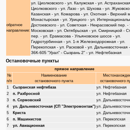
ул. Циолковского - ул. Калужская - ул. Астраханская
Циолковского - ул. Лазо - ул. Шухова - ул. Жуковског
Казанская - ул. Комарова - ул. Охотная - Верхний м
Монастырская - ул. Урицкого - ул. Интернациональн
Достоевского - ул. Советская - Некрасовский пер. - 
обратное
Московская - ул. Октябрьская - ул. Смирницкой - 
направление:
пер. - ул. Ерамасова - Ульяновское шоссе - ул.
Гидротурбинная - ул. 1-я Железнодорожная - ул.
Перекопская - ул. Расковой - ул. Дальневосточная -
36К-605 "Урал" - Сызрань 2" - ул. Нефтебазная
Остановочные пункты
прямое направление
№
Наименование
Местонахожде
п/п
остановочного пункта
остановочного п
1
Сызранская нефтебаза
ул. Нефтебазная
2
п. Разбросной
ул. Нефтебазная
3
п. Сормовский
ул. Дальневосточ
4
ул. Дальневосточная (СП "Электромонтаж")
ул. Дальневосточ
5
Криста
ул. Дальневосточ
6
п. Машинистов
ул. Перекопская
7
ул. Авиационная
ул. Перекопская