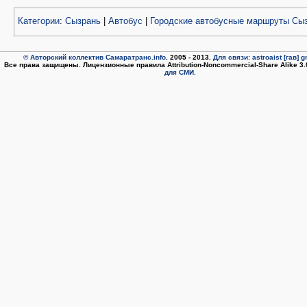
Категории
:
Сызрань
|
Автобус
|
Городские автобусные маршруты Сы
© Авторский коллектив Самаратранс.info
. 2005 - 2013.
Для связи: astroaist [гав] 
Все права защищены. Лицензионные правила Attribution-Noncommercial-Share Alike 3
для СМИ.