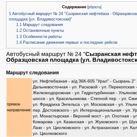
Содержание
[
убрать
]
1
Автобусный маршрут № 24 "Сызранская нефтебаза - Образцовска
площадка (ул. Владивостокская)"
1.1
Маршрут следования
1.2
Остановочные пункты
1.3
Особенности работы
1.4
Расписание движения первых и последних рейсов
Автобусный маршрут № 24 "
Сызранская нефт
Образцовская площадка (ул. Владивостокск
Маршрут следования
ул. Нефтебазная - а/д 36К-605 "Урал" - Сызрань 2" 
Дальневосточная - ул. Расковой - ул. Перекопская -
Железнодорожная - ул. Гидротурбинная - Ульянов
шоссе - ул. Красильникова - Степной пер. - ул. См
ул. Фридриха Энгельса - ул. Московская - ул. Ульян
прямое
пер. Достоевского - ул. Интернациональная - ул. Ур
направление:
ул. Монастырская - Верхний мост - ул. Охотная - ул
Комарова - ул. Казанская - ул. Жуковского - ул. Шух
Лазо - ул. Циолковского - ул. Астраханская - ул. Ка
ул. Циолковского