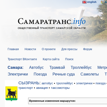
english
A
Главная
Новости
О проекте
Для прессы
Форум
Транспорт ВКонтакте
Карта сайта
Поиск
Самара:
Автобус
Трамвай
Троллейбус
Метр
Электрички
Поезда
Речные суда
Самолеты
Т
СЫЗРАНЬ
:
автобус
•
троллейбус
•
электрички
•
поезда
транспорт
•
авиация
•
таксомоторы
Временные изменения маршрутов: