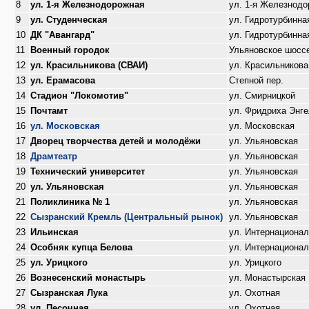
8
ул. 1-я Железнодорожная
ул. 1-я Железнод
9
ул. Студенческая
ул. Гидротурбинна
10
ДК "Авангард"
ул. Гидротурбинна
11
Военный городок
Ульяновское шосс
12
ул. Красильникова (СВАИ)
ул. Красильникова
13
ул. Ерамасова
Степной пер.
14
Стадион "Локомотив"
ул. Смирницкой
15
Почтамт
ул. Фридриха Энг
16
ул. Московская
ул. Московская
17
Дворец творчества детей и молодёжи
ул. Ульяновская
18
Драмтеатр
ул. Ульяновская
19
Технический университет
ул. Ульяновская
20
ул. Ульяновская
ул. Ульяновская
21
Поликлиника № 1
ул. Ульяновская
22
Сызранский Кремль (Центральный рынок)
ул. Ульяновская
23
Ильинская
ул. Интернациона
24
Особняк купца Белова
ул. Интернациона
25
ул. Урицкого
ул. Урицкого
26
Вознесенский монастырь
ул. Монастырская
27
Сызранская Лука
ул. Охотная
28
ул. Песочная
ул. Охотная