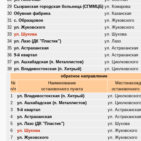
29
Сызранская городская больница (СГММЦБ)
ул. Комарова
30
Обувная фабрика
ул. Казанская
31
с. Образцовое
ул. Жуковского
32
ул. Жуковского
ул. Жуковского
33
ул. Шухова
ул. Шухова
34
ул. Лазо (ДК "Пластик")
ул. Лазо
35
ул. Астраханская
ул. Астраханская
36
9-й квартал
ул. Астраханская
37
ул. Ашхабадская (п. Металлистов)
ул. Циолковского
38
ул. Владивостокская (п. Хитрый)
ул. Циолковского
обратное направление
№
Наименование
Местонахожд
п/п
остановочного пункта
остановочного 
1
ул. Владивостокская (п. Хитрый)
ул. Циолковског
2
ул. Ашхабадская (п. Металлистов)
ул. Циолковског
3
9-й квартал
ул. Астраханска
4
ул. Астраханская
ул. Астраханска
5
ул. Лазо (ДК "Пластик")
ул. Шухова
6
ул. Шухова
ул. Жуковского
7
ул. Жуковского
ул. Жуковского