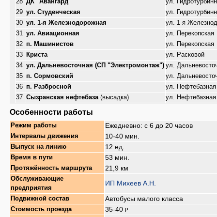
28
ДК "Авангард"
ул. Гидротурбин
29
ул. Студенческая
ул. Гидротурбин
30
ул. 1-я Железнодорожная
ул. 1-я Железно
31
ул. Авиационная
ул. Перекопская
32
п. Машинистов
ул. Перекопская
33
Криста
ул. Расковой
34
ул. Дальневосточная (СП "Электромонтаж")
ул. Дальневосто
35
п. Сормовский
ул. Дальневосто
36
п. Разбросной
ул. Нефтебазная
37
Сызранская нефтебаза
(высадка)
ул. Нефтебазная
Особенности работы
Ежедневно: с 6 до 20 часов
Режим работы
10-40 мин.
Интервалы движения
12 ед.
Выпуск на линию
53 мин.
Время в пути
21,9 км
Протяжённость маршрута
Обслуживающие
ИП Михеев А.Н.
предприятия
Автобусы малого класса
Подвижной состав
35-40
Стоимость проезда