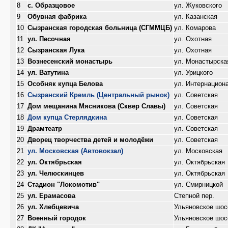
8
с. Образцовое
ул. Жуковского
9
Обувная фабрика
ул. Казанская
10
Сызранская городская больница (СГММЦБ)
ул. Комарова
11
ул. Песочная
ул. Охотная
12
Сызранская Лука
ул. Охотная
13
Вознесенский монастырь
ул. Монастырска
14
ул. Ватутина
ул. Урицкого
15
Особняк купца Белова
ул. Интернацион
16
Сызранский Кремль (Центральный рынок)
ул. Советская
17
Дом мещанина Мясникова (Сквер Славы)
ул. Советская
18
Дом купца Стерлядкина
ул. Советская
19
Драмтеатр
ул. Советская
20
Дворец творчества детей и молодёжи
ул. Советская
21
ул. Московская (Автовокзал)
ул. Московская
22
ул. Октябрьская
ул. Октябрьская
23
ул. Челюскинцев
ул. Октябрьская
24
Стадион "Локомотив"
ул. Смирницкой
25
ул. Ерамасова
Степной пер.
26
ул. Хлебцевича
Ульяновское шос
27
Военный городок
Ульяновское шос