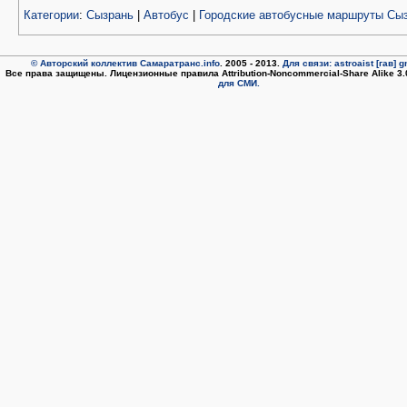
Категории
:
Сызрань
|
Автобус
|
Городские автобусные маршруты Сы
© Авторский коллектив Самаратранс.info
. 2005 - 2013.
Для связи: astroaist [гав] 
Все права защищены. Лицензионные правила Attribution-Noncommercial-Share Alike 3
для СМИ.