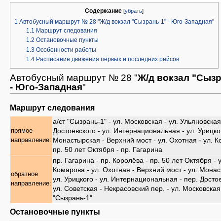
Содержание
[
убрать
]
1
Автобусный маршрут № 28 "Ж/д вокзал "Сызрань-1" - Юго-Западная"
1.1
Маршрут следования
1.2
Остановочные пункты
1.3
Особенности работы
1.4
Расписание движения первых и последних рейсов
Автобусный маршрут № 28 "
Ж/д вокзал "Сызр
- Юго-Западная
"
Маршрут следования
а/ст "Сызрань-1" - ул. Московская - ул. Ульяновская
Достоевского - ул. Интернациональная - ул. Урицког
прямое
Монастырская - Верхний мост - ул. Охотная - ул. К
направление:
пр. 50 лет Октября - пр. Гагарина
пр. Гагарина - пр. Королёва - пр. 50 лет Октября - у
Комарова - ул. Охотная - Верхний мост - ул. Монас
обратное
ул. Урицкого - ул. Интернациональная - пер. Достое
направление:
ул. Советская - Некрасовский пер. - ул. Московская 
"Сызрань-1"
Остановочные пункты