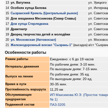
13
ул. Ватутина
ул. Урицкого
14
Особняк купца Белова
ул. Интерна
15
Сызранский Кремль (Центральный рынок)
ул. Советска
16
Дом мещанина Мясникова (Сквер Славы)
ул. Советска
17
Дом купца Стерлядкина
ул. Советска
18
Драмтеатр
ул. Советска
19
Дворец творчества детей и молодёжи
ул. Советска
20
ул. Московская (Автовокзал)
ул. Московск
21
Железнодорожный вокзал "Сызрань-1"
(высадка)
а/ст "Сызран
Особенности работы
Ежедневно: с 6 до 19 часов
Режим работы
По рабочим дням: 3-10 мин.
Интервалы движения
По выходным дням: 7-15 мин.
По рабочим дням: 35 ед.
Выпуск на линию
По выходным дням: 20 ед.
30-35 мин.
Время в пути
11,25 км
Протяжённость маршрута
ИП Максимова Ю.Э. (Простое това
Обслуживающие
№ 1)
предприятия
ПАЗ-3205
Подвижной состав