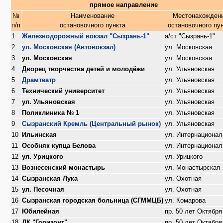
прямое направление
№
Наименование
Местонахожден
п/п
остановочного пункта
остановочного пу
1
Железнодорожный вокзал "Сызрань-1"
а/ст "Сызрань-1"
2
ул. Московская (Автовокзал)
ул. Московская
3
ул. Московская
ул. Московская
4
Дворец творчества детей и молодёжи
ул. Ульяновская
5
Драмтеатр
ул. Ульяновская
6
Технический университет
ул. Ульяновская
7
ул. Ульяновская
ул. Ульяновская
8
Поликлиника № 1
ул. Ульяновская
9
Сызранский Кремль (Центральный рынок)
ул. Ульяновская
10
Ильинская
ул. Интернационал
11
Особняк купца Белова
ул. Интернационал
12
ул. Урицкого
ул. Урицкого
13
Вознесенский монастырь
ул. Монастырская
14
Сызранская Лука
ул. Охотная
15
ул. Песочная
ул. Охотная
16
Сызранская городская больница (СГММЦБ)
ул. Комарова
17
Юбилейная
пр. 50 лет Октября
18
ДК "Горизонт"
пр. 50 лет Октября