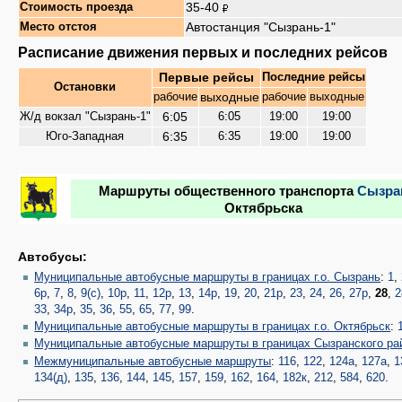
35-40
Стоимость проезда
Автостанция "Сызрань-1"
Место отстоя
Расписание движения первых и последних рейсов
Первые рейсы
Последние рейсы
Остановки
выходные
рабочие
рабочие
выходные
6:05
Ж/д вокзал "Сызрань-1"
6:05
19:00
19:00
6:35
Юго-Западная
6:35
19:00
19:00
Маршруты общественного транспорта
Сызра
Октябрьска
Автобусы:
Муниципальные автобусные маршруты в границах г.о. Сызрань
:
1
,
6р
,
7
,
8
,
9(с)
,
10р
,
11
,
12р
,
13
,
14р
,
19
,
20
,
21р
,
23
,
24
,
26
,
27р
,
28
,
2
33
,
34р
,
35
,
36
,
55
,
65
,
77
,
99
.
Муниципальные автобусные маршруты в границах г.о. Октябрьск
:
Муниципальные автобусные маршруты в границах Сызранского ра
Межмуниципальные автобусные маршруты
:
116
,
122
,
124а
,
127а
,
1
134(д)
,
135
,
136
,
144
,
145
,
157
,
159
,
162
,
164
,
182к
,
212
,
584
,
620
.