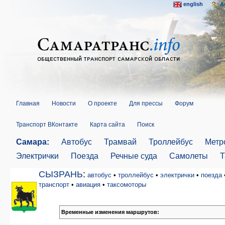
english
A
Главная
Новости
О проекте
Для прессы
Форум
Транспорт ВКонтакте
Карта сайта
Поиск
Самара:
Автобус
Трамвай
Троллейбус
Метр
Электрички
Поезда
Речные суда
Самолеты
Т
СЫЗРАНЬ
:
автобус
•
троллейбус
•
электрички
•
поезда
транспорт
•
авиация
•
таксомоторы
Временные изменения маршрутов: