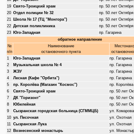
19
Свято-Троицкий храм
пр. 50 лет Октября
20
Отдел полиции № 32
пр. 50 лет Октября
21
Школа № 17 (ТЦ "Монгора")
пр. 50 лет Октября
22
Детская поликлиника
пр. 50 лет Октября
23
Юго-Западная
пр. Гагарина
обратное направление
№
Наименование
Местонах
п/п
остановочного пункта
остановочно
1
Юго-Западная
пр. Гагарина
2
Музыкальная школа № 4
пр. Гагарина
3
ЖЭУ
пр. Гагарина
4
Лесная (Кафе "Орбита")
пр. Гагарина
5
пр. Королёва (Магазин "Космос")
пр. Королёва
6
Свято-Троицкий храм
пр. 50 лет О
7
ДК "Горизонт"
пр. 50 лет О
8
Юбилейная
пр. 50 лет О
9
Сызранская городская больница (СГММЦБ)
ул. Комаров
10
ул. Песочная
ул. Охотная
11
Сызранская Лука
ул. Охотная
12
Вознесенский монастырь
ул. Монасты