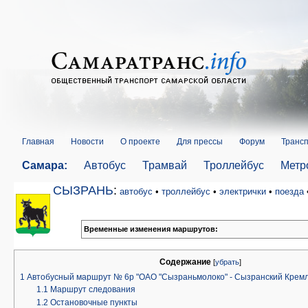
Главная
Новости
О проекте
Для прессы
Форум
Трансп
Самара:
Автобус
Трамвай
Троллейбус
Метр
СЫЗРАНЬ
:
автобус
•
троллейбус
•
электрички
•
поезда
Временные изменения маршрутов:
Содержание
[
убрать
]
1
Автобусный маршрут № 6р "ОАО "Сызраньмолоко" - Сызранский Кремль
1.1
Маршрут следования
1.2
Остановочные пункты