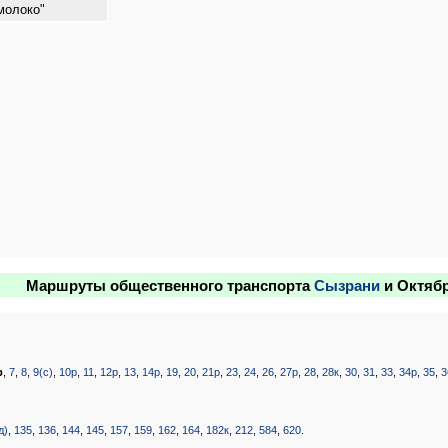
молоко"
Маршруты общественного транспорта
Сызрани
и Октяб
р
,
7
,
8
,
9(с)
,
10р
,
11
,
12р
,
13
,
14р
,
19
,
20
,
21р
,
23
,
24
,
26
,
27р
,
28
,
28к
,
30
,
31
,
33
,
34р
,
35
,
3
д)
,
135
,
136
,
144
,
145
,
157
,
159
,
162
,
164
,
182к
,
212
,
584
,
620
.