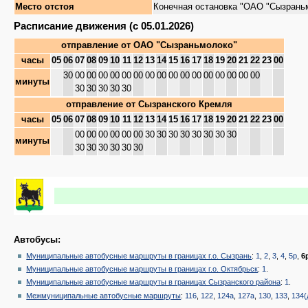
Место отстоя
Конечная остановка "ОАО "Сызрань
Расписание движения (с 05.01.2026)
отправление от
ОАО "Сызраньмолоко"
часы
05
06
07
08
09
10
11
12
13
14
15
16
17
18
19
20
21
22
23
00
30
00
00
00
00
00
00
00
00
00
00
00
00
00
00
00
00
минуты
30
30
30
30
30
отправление от
Сызранского Кремля
часы
05
06
07
08
09
10
11
12
13
14
15
16
17
18
19
20
21
22
23
00
00
00
00
00
00
00
30
30
30
30
30
30
30
30
минуты
30
30
30
30
30
30
Автобусы:
Муниципальные автобусные маршруты в границах г.о. Сызрань
:
1
,
2
,
3
,
4
,
5р
,
6
Муниципальные автобусные маршруты в границах г.о. Октябрьск
:
1
.
Муниципальные автобусные маршруты в границах Сызранского района
:
1
.
Межмуниципальные автобусные маршруты
:
116
,
122
,
124а
,
127а
,
130
,
133
,
134(