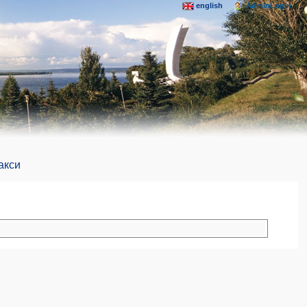
english
AdminLogIn
акси