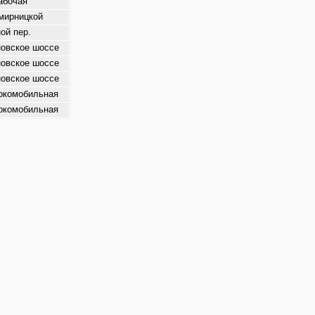
абочая
мирницкой
ой пер.
овское шоссе
овское шоссе
овское шоссе
окомобильная
окомобильная