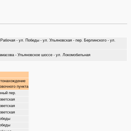
Рабочая - ул. Победы - ул. Ульяновская - пер. Берлинского - ул.
Ерамасова - Ульяновское шоссе - ул. Локомобильная
тонахождение
овочного пункта
ный пер.
оветская
оветская
оветская
обеды
обеды