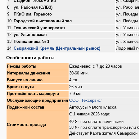
7
Стадион "Локомотив"
ул. Смирни
8
ул. Рабочая (СЛВЗ)
ул. Рабочая
9
ПКиО им. Горького
ул. Победы
10
Городской выставочный зал
ул. Победы
11
Технический университет
ул. Ульянов
12
ул. Ульяновская
ул. Ульянов
13
Поликлиника № 1
ул. Ульянов
14
Сызранский Кремль (Центральный рынок)
Лодочный п
Особенности работы
Режим работы
Ежедневно: с 7 до 23 часов
Интервалы движения
30-60 мин.
Выпуск на линию
4 ед.
Время в пути
26 мин.
Протяжённость маршрута
7,9 км
Обслуживающие предприятия
ООО "Техсервис"
Подвижной состав
Автобусы малого класса
С 1 января 2026 года:
40
- при оплате наличными
Стоимость проезда
38
- при оплате транспортной или 
Действует Карта жителя Самарской 