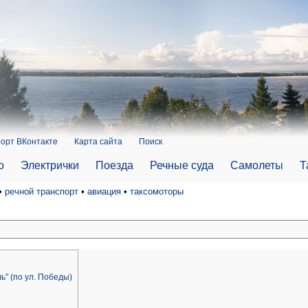
орт ВКонтакте
Карта сайта
Поиск
о
Электрички
Поезда
Речные суда
Самолеты
Т
•
речной транспорт
•
авиация
•
таксомоторы
" (по ул. Победы)