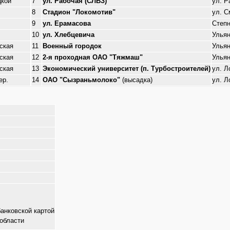
цкой
7
ул. Рабочая (СЛВЗ)
ул. Р
8
Стадион "Локомотив"
ул. С
9
ул. Ерамасова
Степн
10
ул. Хлебцевича
Ульян
ская
11
Военный городок
Ульян
ская
12
2-я проходная ОАО "Тяжмаш"
Ульян
ская
13
Экономический университет (п. Турбостроителей)
ул. Л
ер.
14
ОАО "Сызраньмолоко"
(высадка)
ул. Л
банковской картой
области