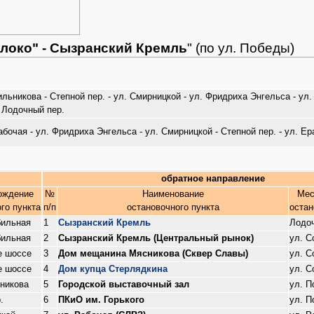
око" - Сызранский Кремль
" (по ул. Победы)
ьникова - Степной пер. - ул. Смирницкой - ул. Фридриха Энгельса - ул. 
- Лодочный пер.
Рабочая - ул. Фридриха Энгельса - ул. Смирницкой - Степной пер. - ул. 
обратное направление
ождение
№
Наименование
Мес
го пункта
п/п
остановочного пункта
остан
бильная
1
Сызранский Кремль
Лодоч
бильная
2
Сызранский Кремль (Центральный рынок)
ул. С
е шоссе
3
Дом мещанина Мясникова (Сквер Славы)
ул. С
е шоссе
4
Дом купца Стерлядкина
ул. С
ьникова
5
Городской выставочный зал
ул. П
.
6
ПКиО им. Горького
ул. П