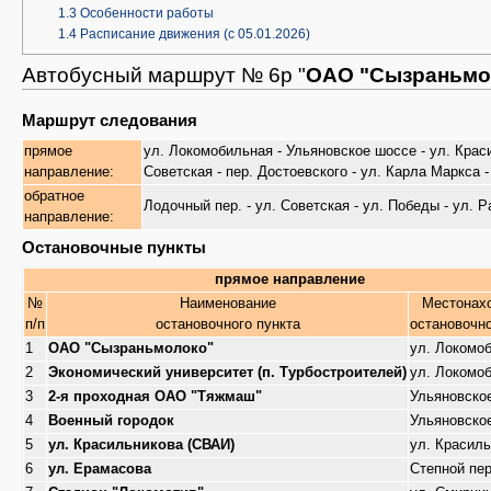
1.3
Особенности работы
1.4
Расписание движения (с 05.01.2026)
Автобусный маршрут № 6р "
ОАО "Сызраньмол
Маршрут следования
прямое
ул. Локомобильная - Ульяновское шоссе - ул. Красил
направление:
Советская - пер. Достоевского - ул. Карла Маркса 
обратное
Лодочный пер. - ул. Советская - ул. Победы - ул. 
направление:
Остановочные пункты
прямое направление
№
Наименование
Местонах
п/п
остановочного пункта
остановочно
1
ОАО "Сызраньмолоко"
ул. Локомо
2
Экономический университет (п. Турбостроителей)
ул. Локомо
3
2-я проходная ОАО "Тяжмаш"
Ульяновско
4
Военный городок
Ульяновско
5
ул. Красильникова (СВАИ)
ул. Красил
6
ул. Ерамасова
Степной пер