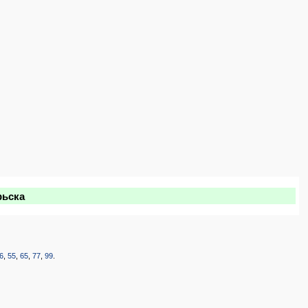
рьска
6
,
55
,
65
,
77
,
99
.