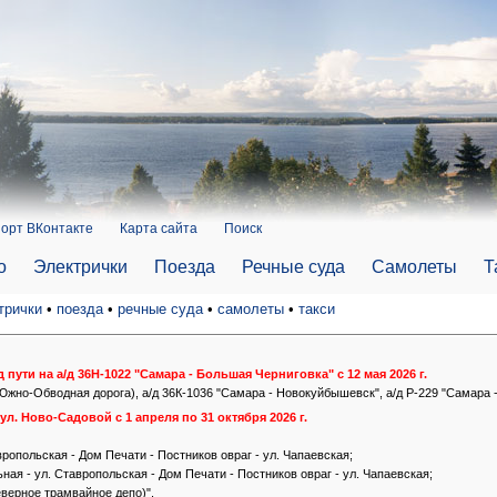
орт ВКонтакте
Карта сайта
Поиск
о
Электрички
Поезда
Речные суда
Самолеты
Т
трички
•
поезда
•
речные суда
•
самолеты
•
такси
пути на а/д 36Н-1022 "Самара - Большая Черниговка" с 12 мая 2026 г.
Южно-Обводная дорога), а/д 36К-1036 "Самара - Новокуйбышевск", а/д Р-229 "Самара - 
л. Ново-Садовой с 1 апреля по 31 октября 2026 г.
ропольская - Дом Печати - Постников овраг - ул. Чапаевская;
ная - ул. Ставропольская - Дом Печати - Постников овраг - ул. Чапаевская;
еверное трамвайное депо)".