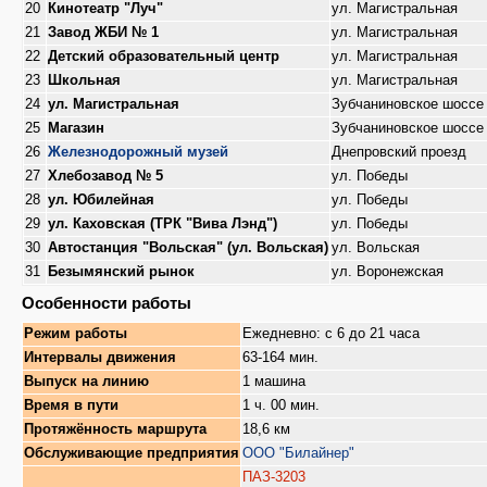
20
Кинотеатр "Луч"
ул. Магистральная
21
Завод ЖБИ № 1
ул. Магистральная
22
Детский образовательный центр
ул. Магистральная
23
Школьная
ул. Магистральная
24
ул. Магистральная
Зубчаниновское шоссе
25
Магазин
Зубчаниновское шоссе
26
Железнодорожный музей
Днепровский проезд
27
Хлебозавод № 5
ул. Победы
28
ул. Юбилейная
ул. Победы
29
ул. Каховская (ТРК "Вива Лэнд")
ул. Победы
30
Автостанция "Вольская" (ул. Вольская)
ул. Вольская
31
Безымянский рынок
ул. Воронежская
Особенности работы
Режим работы
Ежедневно: с 6 до 21 часа
Интервалы движения
63-164 мин.
Выпуск на линию
1 машина
Время в пути
1 ч. 00 мин.
Протяжённость маршрута
18,6 км
Обслуживающие предприятия
ООО "Билайнер"
ПАЗ-3203