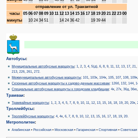
отправление от
ул. Транзитной
часы
05
06
07
08
09
10
11
12
13
14
15
16
17
18
19
20
21
22
23
00
минуты
10
24
34
51
14
24
36
42
19
39
44
Автобусы
:
Муниципальные автобусные маршруты
:
1
,
2
,
3
,
4
,
5(д)
,
6
,
8
,
9
,
11
,
12
,
13
,
17
,
21
,
213
,
226
,
261
,
272
.
Межмуниципальные автобусные маршруты
:
101
,
103к
,
104к
,
105
,
107
,
108
,
109к
Сезонные автобусные маршруты к садово-дачным массивам
:
126б
,
132
,
144
,
1
Специальные автобусные маршруты к городским кладбищам
:
4к
,
27к
,
36д
,
36ю
Трамваи
:
Трамвайные маршруты
:
1
,
2
,
3
,
4
,
5
,
7
,
8
,
9
,
10
,
11
,
12
,
13
,
15
,
16
,
18
,
19
,
20
,
20к
,
Троллейбусы
:
Троллейбусные маршруты
:
4
,
4к
,
6
,
7
,
8
,
9
,
10
,
12
,
13
,
15
,
16
,
17
,
18
,
19
,
20
.
Метрополитен
:
Алабинская
•
Российская
•
Московская
•
Гагаринская
•
Спортивная
•
Советская