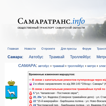
Главная
Новости
О проекте
Для прессы
Форум
Трансп
Самара:
Автобус
Трамвай
Троллейбус
Метр
САМАРА
:
автобус
•
трамвай
•
троллейбус
•
метро
•
элек
Временные изменения маршрутов:
—
В связи с капитальным ремонтом путепровода через ж/д 
2
в обоих направлениях по а/д 36К-143 "Обход г. Самары" (
—
В связи с капитальным ремонтом трамвайных путей по у
5
"ул. Чапаевская - Постников овраг";
20
,
20к
"ул. Фадеева (Северное трамвайное депо) - ул. Став
22
"15-й микрорайон - Барбошина поляна - ул. Ново-Вокзаль
24
"Костромской пер. - Барбошина поляна - ул. Фадеева (С