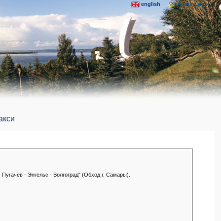
english
AdminLogIn
акси
Пугачёв - Энгельс - Волгоград" (Обход г. Самары).