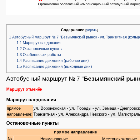
Организован бесплатный компенсационный автобусный маршрут 
Содержание
[
убрать
]
1
Автобусный маршрут № 7 "Безымянский рынок - ул. Транзитная (кольц
1.1
Маршрут следования
1.2
Остановочные пункты
1.3
Особенности работы
1.4
Расписание движения (рабочие дни)
1.5
Расписание движения (выходные дни)
Автобусный маршрут № 7 "
Безымянский рынок
Маршрут отменён
Маршрут следования
прямое
ул. Воронежская - ул. Победы - ул. Земеца - Днепровс
направление:
Транзитная - ул. Александра Невского - ул. Магистраль
Остановочные пункты
прямое направление
№
Наименование
Местонахождение