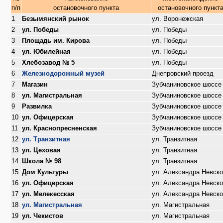
п/п
остановочного пункта
остановочного пункт
1
Безымянский рынок
ул. Воронежская
2
ул. Победы
ул. Победы
3
Площадь им. Кирова
ул. Победы
4
ул. Юбилейная
ул. Победы
5
Хлебозавод № 5
ул. Победы
6
Железнодорожный музей
Днепровский проезд
7
Магазин
Зубчаниновское шоссе
8
ул. Магистральная
Зубчаниновское шоссе
9
Развилка
Зубчаниновское шоссе
10
ул. Офицерская
Зубчаниновское шоссе
11
ул. Краснопресненская
Зубчаниновское шоссе
12
ул. Транзитная
ул. Транзитная
13
ул. Цеховая
ул. Транзитная
14
Школа № 98
ул. Транзитная
15
Дом Культуры
ул. Александра Невско
16
ул. Офицерская
ул. Александра Невско
17
ул. Мелекесская
ул. Александра Невско
18
ул. Магистральная
ул. Магистральная
19
ул. Чекистов
ул. Магистральная