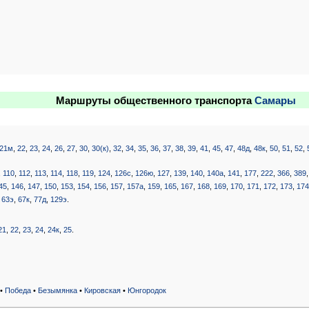
Маршруты общественного транспорта
Самары
21м
,
22
,
23
,
24
,
26
,
27
,
30
,
30(к)
,
32
,
34
,
35
,
36
,
37
,
38
,
39
,
41
,
45
,
47
,
48д
,
48к
,
50
,
51
,
52
,
,
110
,
112
,
113
,
114
,
118
,
119
,
124
,
126с
,
126ю
,
127
,
139
,
140
,
140а
,
141
,
177
,
222
,
366
,
389
45
,
146
,
147
,
150
,
153
,
154
,
156
,
157
,
157а
,
159
,
165
,
167
,
168
,
169
,
170
,
171
,
172
,
173
,
17
,
63э
,
67к
,
77д
,
129э
.
21
,
22
,
23
,
24
,
24к
,
25
.
•
Победа
•
Безымянка
•
Кировская
•
Юнгородок