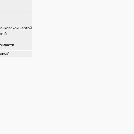
банковской картой
ртой
области
ынок"