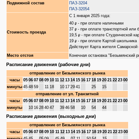
Подвижной состав
ПАЗ-3204
ПАЗ-32054
С 1 января 2025 года:
40
- при оплате наличными
37
- при оплате транспортной или 
Стоимость проезда
19,5
- при оплате Студенческой ка
19
- при оплате Картой школьника
Действует Карта жителя Самарской 
Место отстоя
Конечная остановка "Безымянский р
Расписание движения (рабочие дни)
отправление от
Безымянского рынка
часы
05
06
07
08
09
10
11
12
13
14
15
16
17
18
19
20
21
22
23
00
минуты
45
48
59
11
18
10
17
29
41
25
15
отправление от
ул. Транзитной
часы
05
06
07
08
09
10
11
12
13
14
15
16
17
18
19
20
21
22
23
00
минуты
10
16
28
40
47
39
46
58
10
54
44
Расписание движения (выходные дни)
отправление от
Безымянского рынка
часы
05
06
07
08
09
10
11
12
13
14
15
16
17
18
19
20
21
22
23
00
минуты
45
45
05
09
45
49
07
11
50
54
15